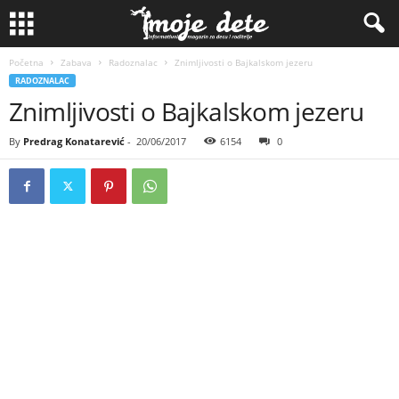
Početna
Zabava
Radoznalac
Znimljivosti o Bajkalskom jezeru
RADOZNALAC
Znimljivosti o Bajkalskom jezeru
By
Predrag Konatarević
-
20/06/2017
6154
0