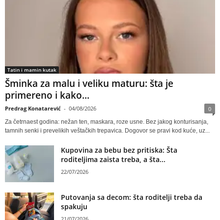
Tatin i mamin kutak
Šminka za malu i veliku maturu: šta je
primereno i kako...
Predrag Konatarević
-
04/08/2026
0
Za četrnaest godina: nežan ten, maskara, roze usne. Bez jakog konturisanja,
tamnih senki i prevelikih veštačkih trepavica. Dogovor se pravi kod kuće, uz...
Kupovina za bebu bez pritiska: Šta
roditeljima zaista treba, a šta...
22/07/2026
Putovanja sa decom: šta roditelji treba da
spakuju
21/07/2026