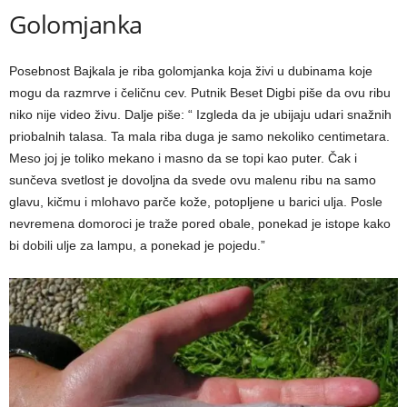
Golomjanka
Posebnost Bajkala je riba golomjanka koja živi u dubinama koje
mogu da razmrve i čeličnu cev. Putnik Beset Digbi piše da ovu ribu
niko nije video živu. Dalje piše: “ Izgleda da je ubijaju udari snažnih
priobalnih talasa. Ta mala riba duga je samo nekoliko centimetara.
Meso joj je toliko mekano i masno da se topi kao puter. Čak i
sunčeva svetlost je dovoljna da svede ovu malenu ribu na samo
glavu, kičmu i mlohavo parče kože, potopljene u barici ulja. Posle
nevremena domoroci je traže pored obale, ponekad je istope kako
bi dobili ulje za lampu, a ponekad je pojedu.”