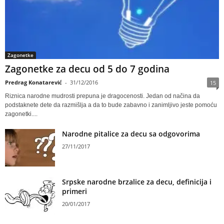
Zagonetke
Zagonetke za decu od 5 do 7 godina
Predrag Konatarević
-
31/12/2016
15
Riznica narodne mudrosti prepuna je dragocenosti. Jedan od načina da
podstaknete dete da razmišlja a da to bude zabavno i zanimljivo jeste pomoću
zagonetki....
Narodne pitalice za decu sa odgovorima
27/11/2017
Srpske narodne brzalice za decu, definicija i
primeri
20/01/2017