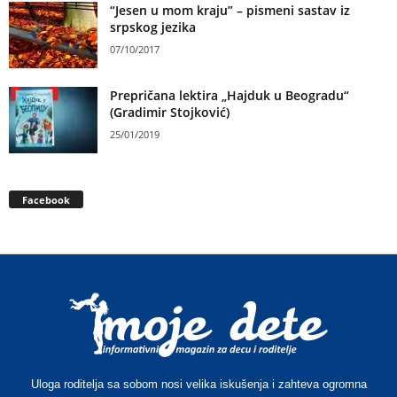
“Jesen u mom kraju” – pismeni sastav iz
srpskog jezika
07/10/2017
Prepričana lektira „Hajduk u Beogradu“
(Gradimir Stojković)
25/01/2019
Facebook
Uloga roditelja sa sobom nosi velika iskušenja i zahteva ogromna