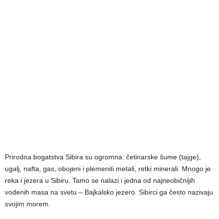
Prirodna bogatstva Sibira su ogromna: četinarske šume (tajge),
ugalj, nafta, gas, obojeni i plemeniti metali, retki minerali. Mnogo je
reka i jezera u Sibiru. Tamo se nalazi i jedna od najneobičnijih
vodenih masa na svetu – Bajkalsko jezero. Sibirci ga često nazivaju
svojim morem.