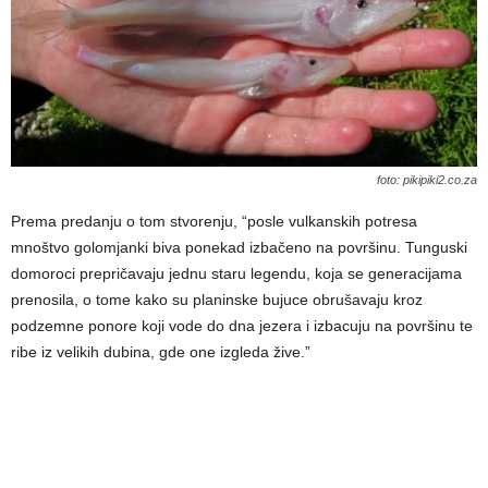
foto: pikipiki2.co.za
Prema predanju o tom stvorenju, “posle vulkanskih potresa
mnoštvo golomjanki biva ponekad izbačeno na površinu. Tunguski
domoroci prepričavaju jednu staru legendu, koja se generacijama
prenosila, o tome kako su planinske bujuce obrušavaju kroz
podzemne ponore koji vode do dna jezera i izbacuju na površinu te
ribe iz velikih dubina, gde one izgleda žive.”