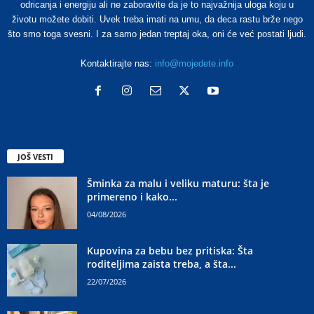
odricanja i energiju ali ne zaboravite da je to najvažnija uloga koju u
životu možete dobiti. Uvek treba imati na umu, da deca rastu brže nego
što smo toga svesni. I za samo jedan treptaj oka, oni će već postati ljudi.
Kontaktirajte nas:
info@mojedete.info
JOŠ VESTI
Šminka za malu i veliku maturu: šta je
primereno i kako...
04/08/2026
Kupovina za bebu bez pritiska: Šta
roditeljima zaista treba, a šta...
22/07/2026