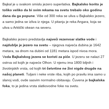
Bajkal je u svakom smislu jezero superlativa.
Bajkalsko korito je
toliko veliko da bi svim rekama na svetu trebalo oko godinu
dana da ga popune
. Više od 300 reka se uliva u Bajkalsko jezero,
a samo jedna se izliva iz njega. U pitanju je reka Angara, koja se
uliva u Arktički okean na severu.
Bajkalsko jezero predstavlja
najveći rezervoar slatke vode
i
najdublje je jezero na svetu
– njegova najveća dubina je 1642
metara, sa dnom na dubini od 1181 metara ispod nivoa mora.
V
oda Bajkalskog jezera se koristi za piće
. U jezeru se nalazi 27
ostrva od kojih je najveće Olhon. U njemu ima 1800 biljnih i
životinjskih vrsta, od kojih
tri četvrtine ne živi nigde drugde na
našoj planeti
. Tuljani i neke vrste riba, kojih po pravilu ima samo u
slanoj vodi, ovde sasvim normalno obitavaju. Čuvena je
bajkalska
foka
, to je jedina vrsta slatkovodne foke na svetu.