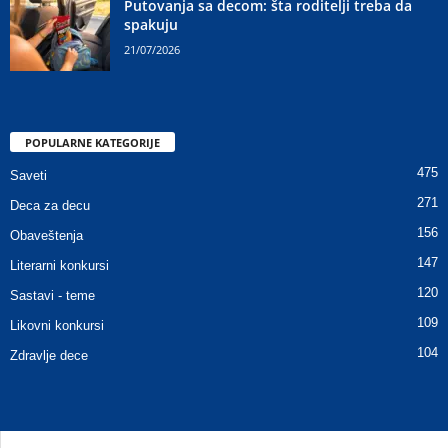
Putovanja sa decom: šta roditelji treba da
spakuju
21/07/2026
POPULARNE KATEGORIJE
475
Saveti
271
Deca za decu
156
Obaveštenja
147
Literarni konkursi
120
Sastavi - teme
109
Likovni konkursi
104
Zdravlje dece