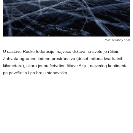
foto: pixabay.com
U sastavu Ruske federacije, najveće države na svetu je i Sibir.
Zahvata ogromno ledeno prostranstvo (deset miliona kvadratnih
kilometara), skoro jednu četvrtinu čitave Azije, najvećeg kontinenta
po površini a i po broju stanovnika.