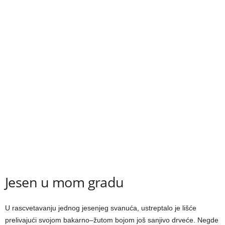
Jesen u mom gradu
U rascvetavanju jednog jesenjeg svanuća, ustreptalo je lišće
prelivajući svojom bakarno–žutom bojom još sanjivo drveće. Negde