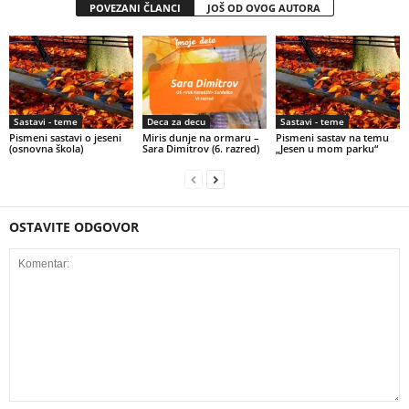
POVEZANI ČLANCI
JOŠ OD OVOG AUTORA
Sastavi - teme
Deca za decu
Sastavi - teme
Pismeni sastavi o jeseni
Miris dunje na ormaru –
Pismeni sastav na temu
(osnovna škola)
Sara Dimitrov (6. razred)
„Jesen u mom parku“
OSTAVITE ODGOVOR