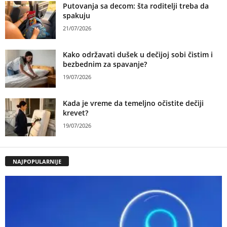
Putovanja sa decom: šta roditelji treba da
spakuju
21/07/2026
Kako održavati dušek u dečijoj sobi čistim i
bezbednim za spavanje?
19/07/2026
Kada je vreme da temeljno očistite dečiji
krevet?
19/07/2026
NAJPOPULARNIJE