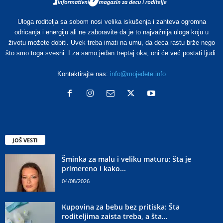
Uloga roditelja sa sobom nosi velika iskušenja i zahteva ogromna
odricanja i energiju ali ne zaboravite da je to najvažnija uloga koju u
životu možete dobiti. Uvek treba imati na umu, da deca rastu brže nego
što smo toga svesni. I za samo jedan treptaj oka, oni će već postati ljudi.
Kontaktirajte nas:
info@mojedete.info
JOŠ VESTI
Šminka za malu i veliku maturu: šta je
primereno i kako...
04/08/2026
Kupovina za bebu bez pritiska: Šta
roditeljima zaista treba, a šta...