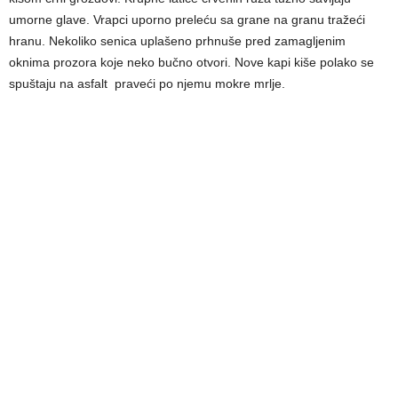
umorne glave. Vrapci uporno preleću sa grane na granu tražeći
hranu. Nekoliko senica uplašeno prhnuše pred zamagljenim
oknima prozora koje neko bučno otvori. Nove kapi kiše polako se
spuštaju na asfalt praveći po njemu mokre mrlje.