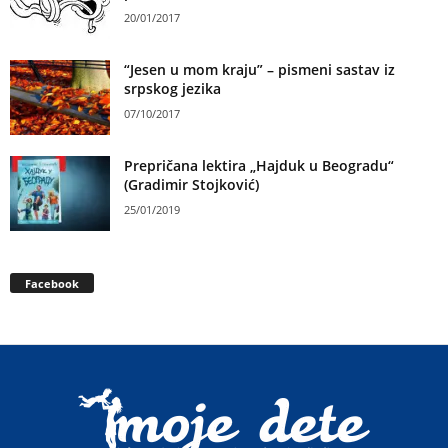
20/01/2017
“Jesen u mom kraju” – pismeni sastav iz
srpskog jezika
07/10/2017
Prepričana lektira „Hajduk u Beogradu“
(Gradimir Stojković)
25/01/2019
Facebook