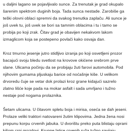
u daljini lagano se pojavljivalo sunce. Za trenutak je grad okupalo
šarenim spektrom duginih boja. Tada sunca nestade. Zarobiše ga
teški olovni oblaci spremni da svakog trenutka zaplaču. Ali sunce je
još uvek tu, još uvek se bori sa tamnim oblacima i tu i tamo se
probija po koji zrak. Čitav grad je obavijen nekakvom lakom
izmaglicom koja se postepeno povlači kako osvaja dan.
Kroz tmurno jesenje jutro stidljivo izranja po koji osvetljeni prozor
bacajući svoju bledu svetlost na krovove okićene srebrom prve
slane. Ulicama počinju da se probijaju žuti farovi automobila. Pod
njihovim gumama pljuskaju barice od noćašnje kiše. U velikom
drvoredu čuje se vetar dok prolazi kroz grane kidajući sazrelo
zlatno lišće koje pada na mokar asfalt i sada umrljano i tužno
nestaje pod nogama prolaznika.
Šetam ulicama. U čitavom spletu boja i mirisa, oseća se dah jeseni.
Prolaze veliki traktori natovareni žutim klipovima. Jedna žena nosi
prepunu korpu crvenih jabuka. U dvorištu preko puta blistaju oprani
kišom crni grozdovi. Krupne latice crvenih ruža tužno savijaju