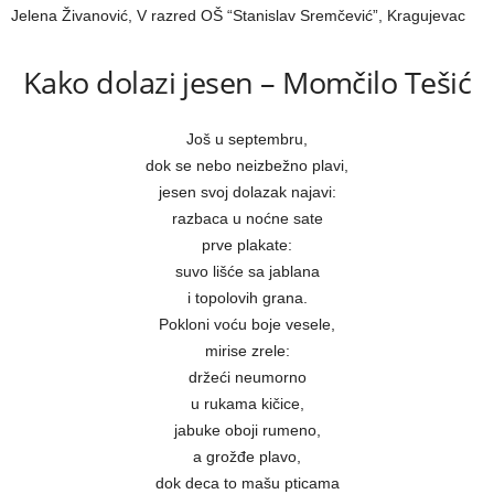
Jelena Živanović, V razred OŠ “Stanislav Sremčević”, Kragujevac
Kako dolazi jesen – Momčilo Tešić
Još u septembru,
dok se nebo neizbežno plavi,
jesen svoj dolazak najavi:
razbaca u noćne sate
prve plakate:
suvo lišće sa jablana
i topolovih grana.
Pokloni voću boje vesele,
mirise zrele:
držeći neumorno
u rukama kičice,
jabuke oboji rumeno,
a grožđe plavo,
dok deca to mašu pticama