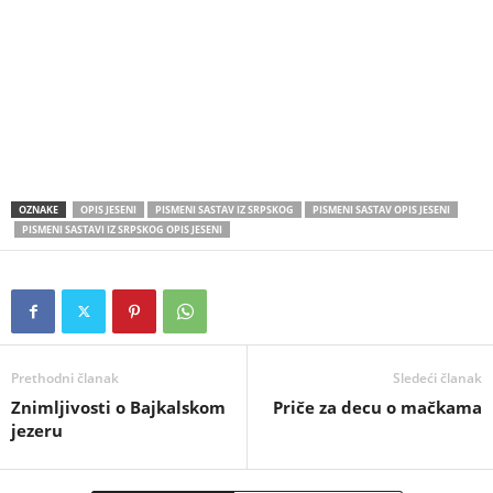
OZNAKE
OPIS JESENI
PISMENI SASTAV IZ SRPSKOG
PISMENI SASTAV OPIS JESENI
PISMENI SASTAVI IZ SRPSKOG OPIS JESENI
Prethodni članak
Sledeći članak
Znimljivosti o Bajkalskom
Priče za decu o mačkama
jezeru