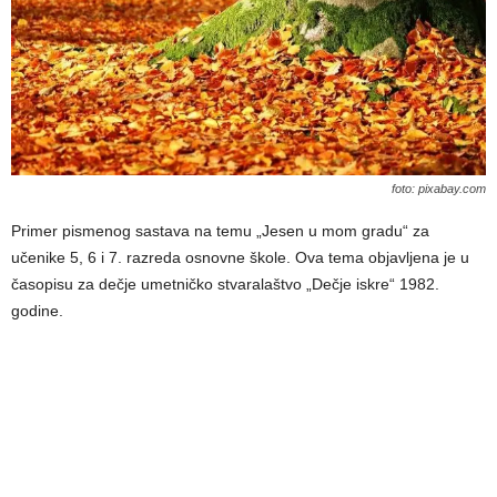
foto: pixabay.com
Primer pismenog sastava na temu „Jesen u mom gradu“ za
učenike 5, 6 i 7. razreda osnovne škole. Ova tema objavljena je u
časopisu za dečje umetničko stvaralaštvo „Dečje iskre“ 1982.
godine.