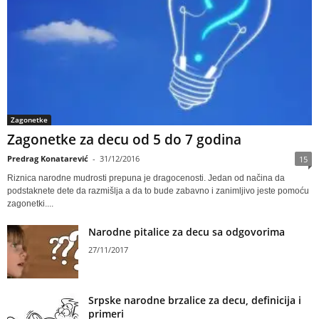
Zagonetke
Zagonetke za decu od 5 do 7 godina
Predrag Konatarević
-
31/12/2016
15
Riznica narodne mudrosti prepuna je dragocenosti. Jedan od načina da
podstaknete dete da razmišlja a da to bude zabavno i zanimljivo jeste pomoću
zagonetki....
Narodne pitalice za decu sa odgovorima
27/11/2017
Srpske narodne brzalice za decu, definicija i
primeri