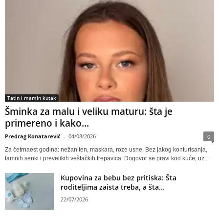
Tatin i mamin kutak
Šminka za malu i veliku maturu: šta je
primereno i kako...
Predrag Konatarević
-
04/08/2026
0
Za četrnaest godina: nežan ten, maskara, roze usne. Bez jakog konturisanja,
tamnih senki i prevelikih veštačkih trepavica. Dogovor se pravi kod kuće, uz...
Kupovina za bebu bez pritiska: Šta
roditeljima zaista treba, a šta...
22/07/2026