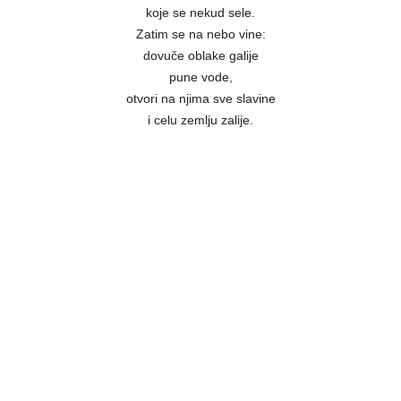
koje se nekud sele.
Zatim se na nebo vine:
dovuče oblake galije
pune vode,
otvori na njima sve slavine
i celu zemlju zalije.