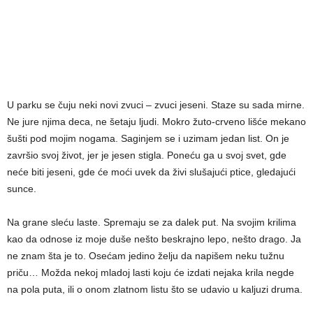
U parku se čuju neki novi zvuci – zvuci jeseni. Staze su sada mirne.
Ne jure njima deca, ne šetaju ljudi. Mokro žuto-crveno lišće mekano
šušti pod mojim nogama. Saginjem se i uzimam jedan list. On je
završio svoj život, jer je jesen stigla. Poneću ga u svoj svet, gde
neće biti jeseni, gde će moći uvek da živi slušajući ptice, gledajući
sunce.
Na grane sleću laste. Spremaju se za dalek put. Na svojim krilima
kao da odnose iz moje duše nešto beskrajno lepo, nešto drago. Ja
ne znam šta je to. Osećam jedino želju da napišem neku tužnu
priču… Možda nekoj mladoj lasti koju će izdati nejaka krila negde
na pola puta, ili o onom zlatnom listu što se udavio u kaljuzi druma.