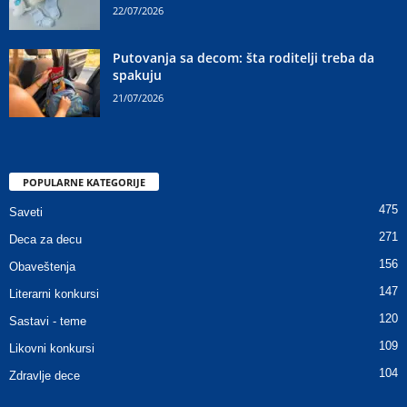
22/07/2026
Putovanja sa decom: šta roditelji treba da
spakuju
21/07/2026
POPULARNE KATEGORIJE
475
Saveti
271
Deca za decu
156
Obaveštenja
147
Literarni konkursi
120
Sastavi - teme
109
Likovni konkursi
104
Zdravlje dece