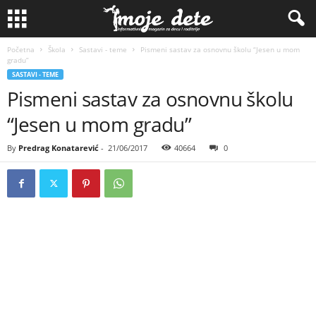
Početna
Škola
Sastavi - teme
Pismeni sastav za osnovnu školu “Jesen u mom
gradu”
SASTAVI - TEME
Pismeni sastav za osnovnu školu
“Jesen u mom gradu”
By
Predrag Konatarević
-
21/06/2017
40664
0