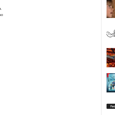
a.
ao
Fa