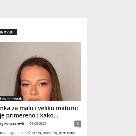
JNOVIJE
 i mamin kutak
nka za malu i veliku maturu:
 je primereno i kako...
ag Konatarević
-
04/08/2026
0
rnaest godina: nežan ten, maskara, roze usne.