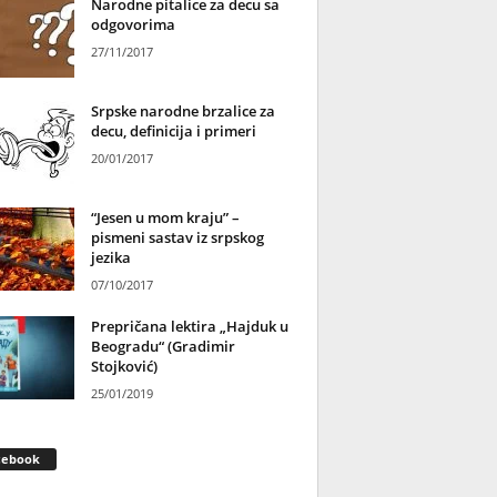
Narodne pitalice za decu sa
odgovorima
27/11/2017
Srpske narodne brzalice za
decu, definicija i primeri
20/01/2017
“Jesen u mom kraju” –
pismeni sastav iz srpskog
jezika
07/10/2017
Prepričana lektira „Hajduk u
Beogradu“ (Gradimir
Stojković)
25/01/2019
cebook