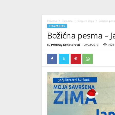
Početna
Porodica
Deca za decu
Božićna pesma
DECA ZA DECU
Božićna pesma – Ja
By
Predrag Konatarević
-
09/02/2019
1926