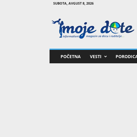
SUBOTA, AVGUST 8, 2026
M
o
j
e
d
e
t
POČETNA
VESTI
PORODIC
e