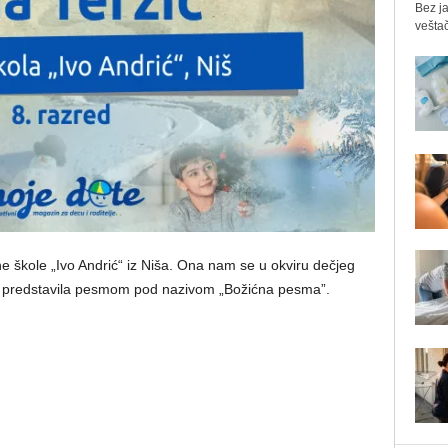
Bez ja
veštač
 škole „Ivo Andrić“ iz Niša. Ona nam se u okviru dečjeg
predstavila pesmom pod nazivom „Božićna pesma”.