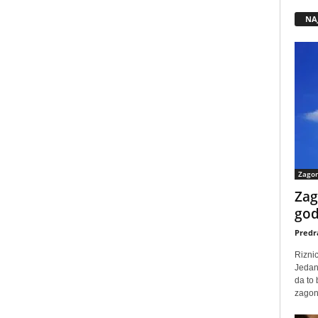
NA
Zago
Zag
god
Predr
Rizni
Jedan
da to
zagone