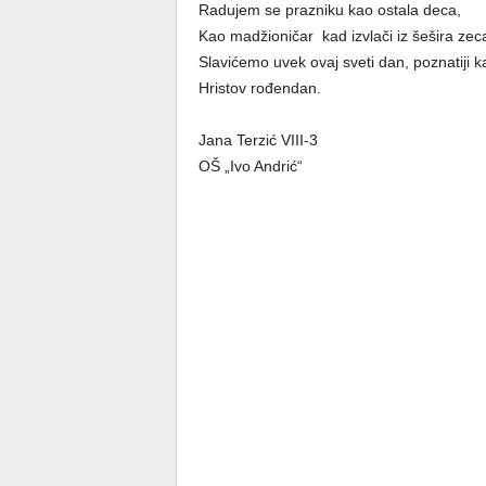
Radujem se prazniku kao ostala deca,
Kao madžioničar kad izvlači iz šešira zec
Slavićemo uvek ovaj sveti dan, poznatiji k
Hristov rođendan.
Jana Terzić VIII-3
OŠ „Ivo Andrić“