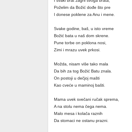
I svaki brat zagrli svoga brata,
Poželim da Božić dođe što pre
I donese poklene za Anu i mene.
Svake godine, baš, u isto vreme
Božić bata u naš dom skrene.
Pune torbe on poklona nosi,
Zimi i mrazu uvek prkosi.
Možda, nisam više tako mala
Da bih za tog Božić Batu znala.
On postoji u dečjoj mašti
Kao cveće u maminoj bašti.
Mama uvek svečani ručak sprema,
A na stolu nema čega nema.
Malo mesa i kolača raznih
Da stomaci ne ostanu prazni.