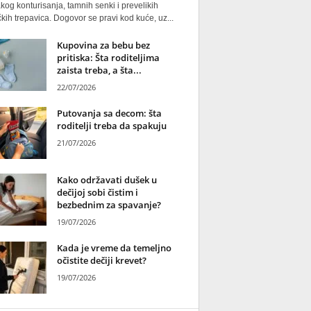
kog konturisanja, tamnih senki i prevelikih
kih trepavica. Dogovor se pravi kod kuće, uz...
Kupovina za bebu bez
pritiska: Šta roditeljima
zaista treba, a šta...
22/07/2026
Putovanja sa decom: šta
roditelji treba da spakuju
21/07/2026
Kako održavati dušek u
dečijoj sobi čistim i
bezbednim za spavanje?
19/07/2026
Kada je vreme da temeljno
očistite dečiji krevet?
19/07/2026