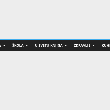
A
ŠKOLA
U SVETU KNJIGA
ZDRAVLJE
KUHI