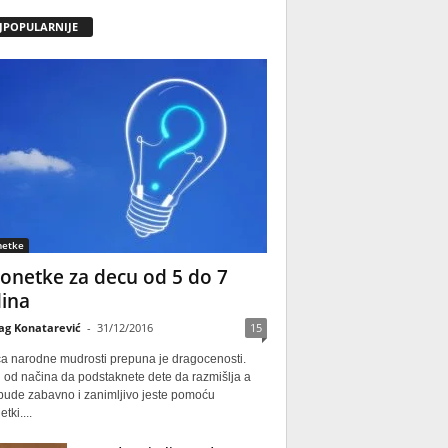
JPOPULARNIJE
netke
onetke za decu od 5 do 7
ina
ag Konatarević
-
31/12/2016
15
ca narodne mudrosti prepuna je dragocenosti.
 od načina da podstaknete dete da razmišlja a
 bude zabavno i zanimljivo jeste pomoću
tki....