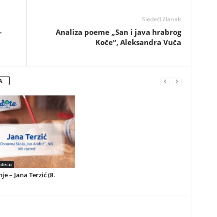
Sledeći članak
–
Analiza poeme „San i java hrabrog
Koče“, Aleksandra Vuča
A
 decu
јe – Jana Terzić (8.