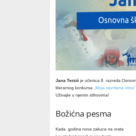
Jana Terzić
je učenica 8. razreda Osnovne
literarnog konkursa
„Moja savršena zima“
Uživajte u njenim stihovima!
Božićna pesma
Kada godina nova zakuca na vrata