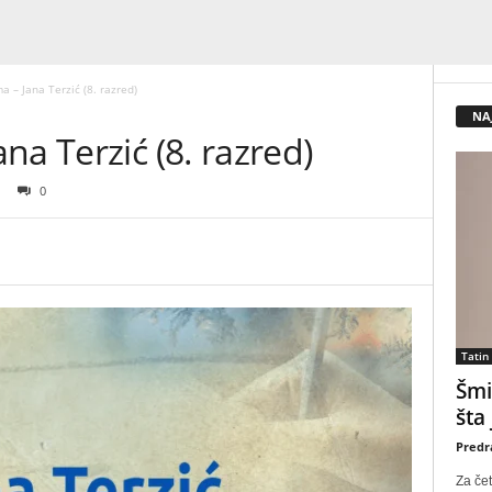
 – Jana Terzić (8. razred)
NA
na Terzić (8. razred)
0
Tatin
Šmi
šta
Predr
Za čet