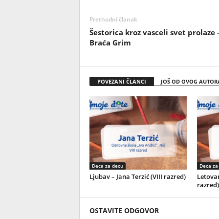
Prethodni članak
Šestorica kroz vasceli svet prolaze 
Braća Grim
POVEZANI ČLANCI
JOŠ OD OVOG AUTOR
Deca za decu
Deca za
Ljubav – Jana Terzić (VIII razred)
Letovan
razred)
OSTAVITE ODGOVOR