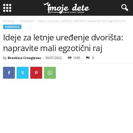
Početna
Porodica
Ideje za letnje uređenje dvorišta: napravite mali egzotični raj
PORODICA
Ideje za letnje uređenje dvorišta:
napravite mali egzotični raj
By
Brankica Crnoglavac
-
30/07/2022
1595
0