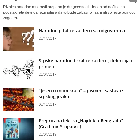
Riznica narodne mudrosti prepuna je dragocenosti. Jedan od načina da
podstaknete dete da razmišlja a da to bude zabavno i zanimljivo jeste pomoću
zagonetki....
Narodne pitalice za decu sa odgovorima
27/11/2017
Srpske narodne brzalice za decu, definicija i
primeri
20/01/2017
“Jesen u mom kraju” – pismeni sastav iz
srpskog jezika
07/10/2017
Prepričana lektira „Hajduk u Beogradu“
(Gradimir Stojković)
25/01/2019