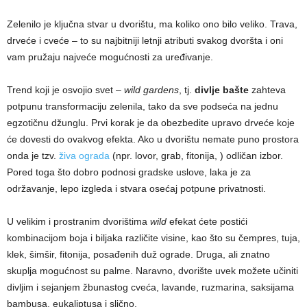
Zelenilo je ključna stvar u dvorištu, ma koliko ono bilo veliko. Trava,
drveće i cveće – to su najbitniji letnji atributi svakog dvoršta i oni
vam pružaju najveće mogućnosti za uređivanje.
Trend koji je osvojio svet –
wild gardens
, tj.
divlje bašte
zahteva
potpunu transformaciju zelenila, tako da sve podseća na jednu
egzotičnu džunglu. Prvi korak je da obezbedite upravo drveće koje
će dovesti do ovakvog efekta. Ako u dvorištu nemate puno prostora
onda je tzv.
živa ograda
(npr. lovor, grab, fitonija, ) odličan izbor.
Pored toga što dobro podnosi gradske uslove, laka je za
održavanje, lepo izgleda i stvara osećaj potpune privatnosti.
U velikim i prostranim dvorištima
wild
efekat ćete postići
kombinacijom boja i biljaka različite visine, kao što su čempres, tuja,
klek, šimšir, fitonija, posađenih duž ograde. Druga, ali znatno
skuplja mogućnost su palme. Naravno, dvorište uvek možete učiniti
divljim i sejanjem žbunastog cveća, lavande, ruzmarina, saksijama
bambusa, eukaliptusa i slično.