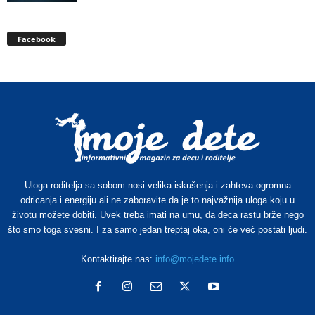
Facebook
Uloga roditelja sa sobom nosi velika iskušenja i zahteva ogromna
odricanja i energiju ali ne zaboravite da je to najvažnija uloga koju u
životu možete dobiti. Uvek treba imati na umu, da deca rastu brže nego
što smo toga svesni. I za samo jedan treptaj oka, oni će već postati ljudi.
Kontaktirajte nas:
info@mojedete.info