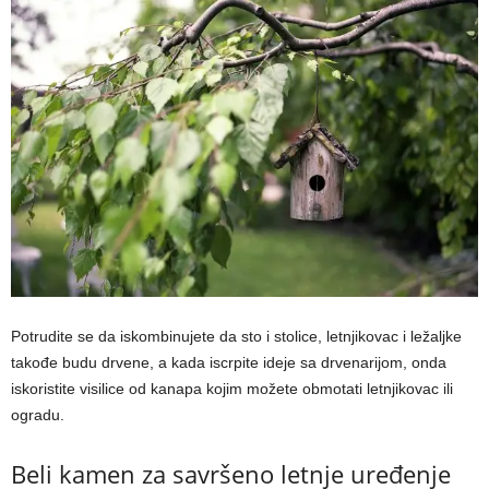
Potrudite se da iskombinujete da sto i stolice, letnjikovac i ležaljke
takođe budu drvene, a kada iscrpite ideje sa drvenarijom, onda
iskoristite visilice od kanapa kojim možete obmotati letnjikovac ili
ogradu.
Beli kamen za savršeno letnje uređenje