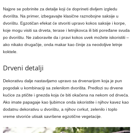
Najpre se pobrinite za detalje koji će doprineti divljem izgledu
dvorišta. Na primer, izbegavajte klasične raznobojne saksije u
dvorištu. Egzotičan efekat će stvoriti upravo kokos saksije i korpe,
koje mogu visiti sa drveta, terase i letnjikovca ili biti poređane svuda
po dvorištu. Ne zaboravite da i pravi kokos uvek možete iskoristiti –
ako nikako drugačije, onda makar kao činije za neodoljive letnje
koktele.
Drveni detalji
Dekorativu dalje nastavljamo upravo sa drvenarijom koja je pun
pogodak u kombinaciji sa zelenilom dvorišta. Predlozi su drvene
kućice za ptičite i gnezda koja će biti okačena na nekom od drveća.
Ako imate papagaje kao ljubimce onda iskoristite i njihov kavez kao
dodatnu dekorativu u dvorištu, a njihov cvrkut, zelenilo i toplo
vreme stvoriće utisak savršene egzotične vegetacije.