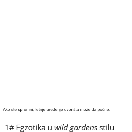
Ako ste spremni, letnje uređenje dvorišta može da počne.
1# Egzotika u
wild gardens
stilu