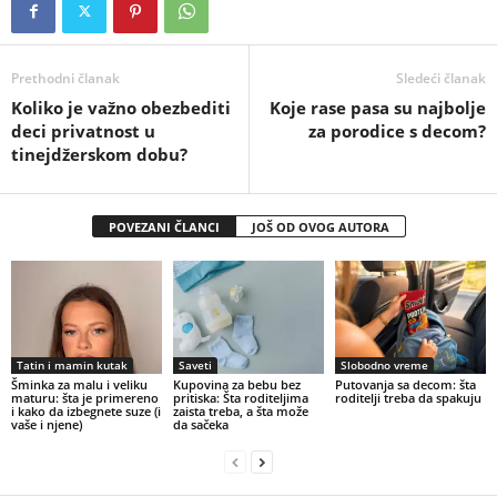
Prethodni članak
Sledeći članak
Koliko je važno obezbediti
Koje rase pasa su najbolje
deci privatnost u
za porodice s decom?
tinejdžerskom dobu?
POVEZANI ČLANCI
JOŠ OD OVOG AUTORA
Tatin i mamin kutak
Saveti
Slobodno vreme
Šminka za malu i veliku
Kupovina za bebu bez
Putovanja sa decom: šta
maturu: šta je primereno
pritiska: Šta roditeljima
roditelji treba da spakuju
i kako da izbegnete suze (i
zaista treba, a šta može
vaše i njene)
da sačeka