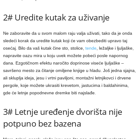
2# Uredite kutak za uživanje
Ne zaboravite da u svom malom raju valja uživati, tako da je onda
sledeći korak da uredite kutak koji će vam obezbediti upravo taj
osećaj. Bilo da vaš kutak čine sto, stolice,
tende
, ležaljke i ljuljaške,
napravite oazu mira u koju uvek možete pobeći posle napornog
dana. Ezgotičnom efektu naročito doprinose viseće ljuljaške –
savršeno mesto za čitanje omiljene knjige u hladu. Još jedna sjajna,
ali skluplja ideja, jesu i vrtni paviljoni, montažni letnjikovci i drvene
pergole, koje možete ukrasiti krevetom, jastucima i baldahinima,
gde će letnje popodnevne dremke biti najslađe.
3# Letnje uređenje dvorišta nije
potpuno bez bazena