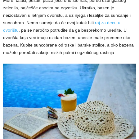
More, talasi, pesak, plaža jesu ono što nas, pored džunglastog
zelenila, najčešće asocira na egzotiku. Ukratko, bazen je
neizostavan u letnjem dvorištu, a uz njega i ležaljke za sunčanje i
suncobran. Nema sumnje da će ovaj kutak biti
raj za decu u
dvorištu
, pa se naročito potrudite da ga besprekorno uredite. U
dvorišta koja već imaju ozidan bazen, unesite male promene oko
bazena. Kupite suncobrane od trske i barske stolice, a oko bazena
možete poređati saksije niskih palmi i egzotičnog rastinja.