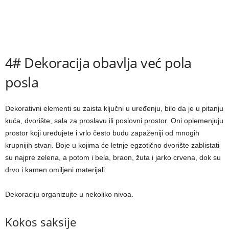
4# Dekoracija obavlja već pola
posla
Dekorativni elementi su zaista ključni u uređenju, bilo da je u pitanju
kuća, dvorište, sala za proslavu ili poslovni prostor. Oni oplemenjuju
prostor koji uređujete i vrlo često budu zapaženiji od mnogih
krupnijih stvari. Boje u kojima će letnje egzotično dvorište zablistati
su najpre zelena, a potom i bela, braon, žuta i jarko crvena, dok su
drvo i kamen omiljeni materijali.
Dekoraciju organizujte u nekoliko nivoa.
Kokos saksije