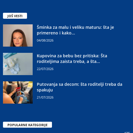
JOŠ VESTI
Šminka za malu i veliku maturu: šta je
primereno i kako...
04/08/2026
Kupovina za bebu bez pritiska: Šta
roditeljima zaista treba, a šta...
22/07/2026
Putovanja sa decom: šta roditelji treba da
spakuju
21/07/2026
POPULARNE KATEGORIJE