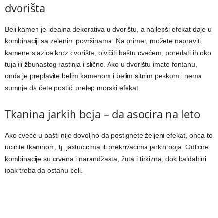
dvorišta
Beli kamen je idealna dekorativa u dvorištu, a najlepši efekat daje u
kombinaciji sa zelenim površinama. Na primer, možete napraviti
kamene stazice kroz dvorište, oivičiti baštu cvećem, poređati ih oko
tuja ili žbunastog rastinja i slično. Ako u dvorištu imate fontanu,
onda je preplavite belim kamenom i belim sitnim peskom i nema
sumnje da ćete postići prelep morski efekat.
Tkanina jarkih boja – da asocira na leto
Ako cveće u bašti nije dovoljno da postignete željeni efekat, onda to
učinite tkaninom, tj. jastučićima ili prekrivačima jarkih boja. Odlične
kombinacije su crvena i narandžasta, žuta i tirkizna, dok baldahini
ipak treba da ostanu beli.