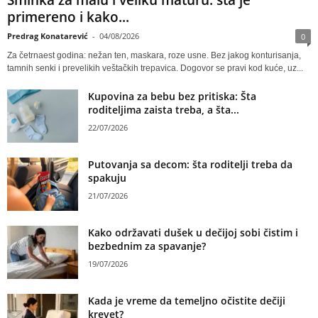
Šminka za malu i veliku maturu: šta je
primereno i kako...
Predrag Konatarević
-
04/08/2026
0
Za četrnaest godina: nežan ten, maskara, roze usne. Bez jakog konturisanja,
tamnih senki i prevelikih veštačkih trepavica. Dogovor se pravi kod kuće, uz...
Kupovina za bebu bez pritiska: Šta
roditeljima zaista treba, a šta...
22/07/2026
Putovanja sa decom: šta roditelji treba da
spakuju
21/07/2026
Kako održavati dušek u dečijoj sobi čistim i
bezbednim za spavanje?
19/07/2026
Kada je vreme da temeljno očistite dečiji
krevet?