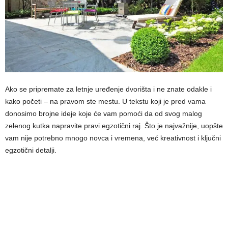
Ako se pripremate za letnje uređenje dvorišta i ne znate odakle i
kako početi – na pravom ste mestu. U tekstu koji je pred vama
donosimo brojne ideje koje će vam pomoći da od svog malog
zelenog kutka napravite pravi egzotični raj. Što je najvažnije, uopšte
vam nije potrebno mnogo novca i vremena, već kreativnost i ključni
egzotični detalji.