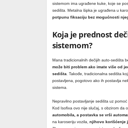
sistemom ima ugrađene kuke, koje se post
sedišta. Metalna šipka je ugrađena u karos
potpunu fiksaciju bez mogućnosti nje
Koja je prednost deči
sistemom?
Mana tradicionalnih dečijih auto-sedišta b
može biti problem ako imate više od 
sedišta
. Takođe, tradicionalna sedišta k
postavljena, pogotovo ako ih postavlja ne
sistema.
Nepravilno postavljanje sedišta uz pomoć 
Kod Isofixa ovo nije slučaj, s obzirom da 
automobila, a postavka se vrši automa
na karoseriju vozila,
njihovo korišćenje 