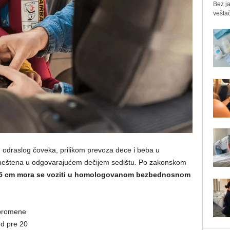
Bez ja
veštač
 odraslog čoveka, prilikom prevoza dece i beba u
eštena u odgovarajućem dečijem sedištu. Po zakonskom
135 cm mora se voziti u homologovanom bezbednosnom
 promene
d pre 20