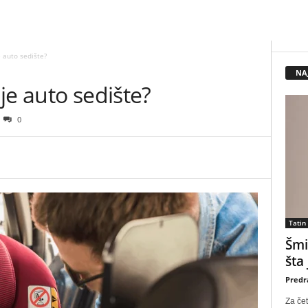
 auto sedište?
NA
je auto sedište?
0
Tatin
Šmi
šta
Predr
Za čet