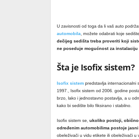
U zavisnosti od toga da li vaš auto podržav
automobila
, možete odabrati koje sediš
dečijeg sedišta treba proveriti koji si
ne poseduje mogućnost za instalaciju 
Šta je Isofix sistem?
Isofix sistem
predstavlja internacionalni 
1997., Isofix sistem od 2006. godine posta
brzo, lako i jednostavno postavlja, a u o
kako bi sedište bilo fiksirano i stabilno.
Isofix sistem se,
ukoliko postoji, obično
određenim automobilima postoje jasni o
obeleživači u vidu etikete ili obeleživači 