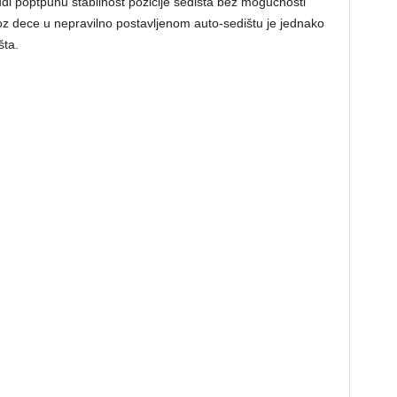
di poptpunu stabilnost pozicije sedišta bez mogućnosti
voz dece u nepravilno postavljenom auto-sedištu je jednako
šta.