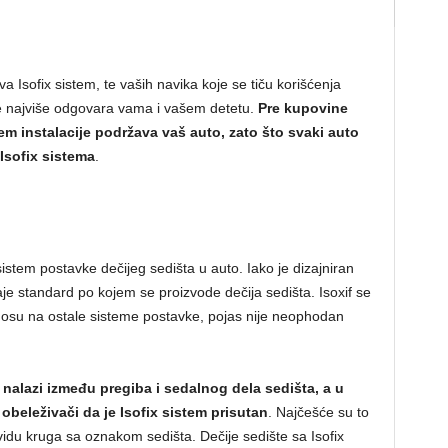
a Isofix sistem, te vaših navika koje se tiču korišćenja
te najviše odgovara vama i vašem detetu.
Pre kupovine
stem instalacije podržava vaš auto, zato što svaki auto
Isofix sistema
.
sistem postavke dečijeg sedišta u auto. Iako je dizajniran
je standard po kojem se proizvode dečija sedišta. Isoxif se
dnosu na ostale sisteme postavke, pojas nije neophodan
 nalazi između pregiba i sedalnog dela sedišta, a u
beleživači da je Isofix sistem prisutan
. Najčešće su to
u vidu kruga sa oznakom sedišta. Dečije sedište sa Isofix