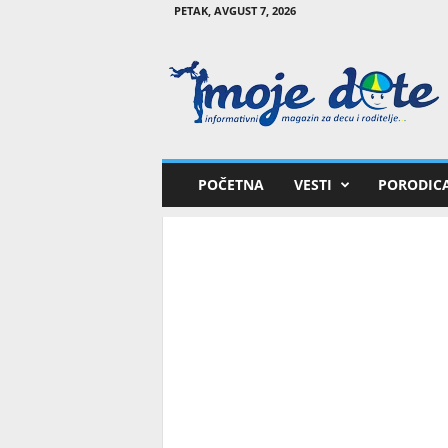
PETAK, AVGUST 7, 2026
M
o
j
e
d
e
t
POČETNA
VESTI
PORODIC
e