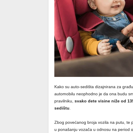
Kako su auto-sedišta dizajnirana za građu
automobilu neophodno je da ona budu sm
pravilniku,
svako dete visine niže od 
sedištu
.
Zbog povećanog broja vozila na putu, te
u ponašanju vozača u odnosu na period o