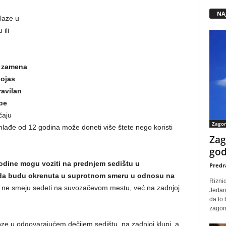
NA
laze u
ili
i zamena
pojas
avilan
be
čaju
Zago
lađe od 12 godina može doneti više štete nego koristi
Zag
god
odine mogu voziti na prednjem sedištu u
Predr
 da budu okrenuta u suprotnom smeru u odnosu na
Rizni
 ne smeju sedeti na suvozačevom mestu, već na zadnjoj
Jedan
da to
zagone
ze u odgovarajućem dečijem sedištu, na zadnjoj klupi, a