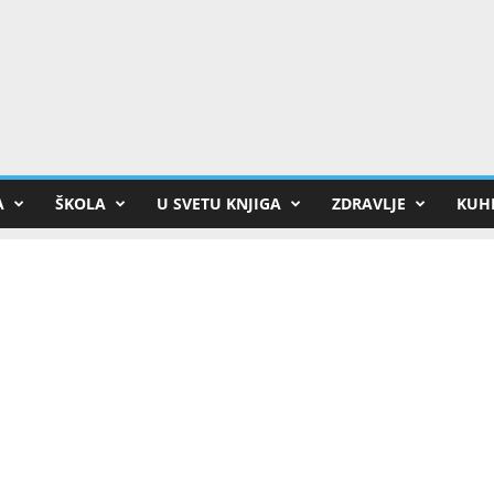
A
ŠKOLA
U SVETU KNJIGA
ZDRAVLJE
KUHI