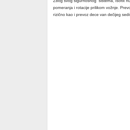
Zbog svog sigurnosnog sistema, Isofix nu
pomeranja i rotacije prilikom vožnje. Pre
rizično kao i prevoz dece van dečijeg sedi