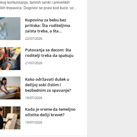
kog konturisanja, tamnih senki i prevelikih
kih trepavica. Dogovor se pravi kod kuće, uz...
Kupovina za bebu bez
pritiska: Šta roditeljima
zaista treba, a šta...
22/07/2026
Putovanja sa decom: šta
roditelji treba da spakuju
21/07/2026
Kako održavati dušek u
dečijoj sobi čistim i
bezbednim za spavanje?
19/07/2026
Kada je vreme da temeljno
očistite dečiji krevet?
19/07/2026