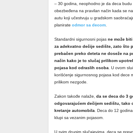
– 30 godina, neophodno je da deca budu
obezbeđena na pravilan način kada se na
autu koji učestvuju u gradskom saobraćaju 
planirate
odmor sa decom
.
Standardni sigurnosni pojas
ne može bit
za adekvatno dečije sedište, zato što 
prebačen preko deteta ne doseže na pr
način kako je to slučaj prilikom upotre
pojasa kod odraslih osoba
. U ovom slu
korišćenje sigurnosnog pojasa kod dece m
prilikom nezgode.
Zakon takođe nalaže,
da se deca do 3 g
odgovarajućem dečijem sedištu, tako
kretanje automobila
. Deca do 12 godina
klupi sa vezanim pojasom.
U svim drugim slučajevima, deca se prevo