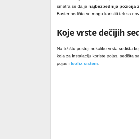
smatra se da je
najbezbednija pozicija 
Buster sedišta se mogu koristiti tek sa na
Koje vrste dečijih se
Na tržištu postoji nekoliko vrsta sedišta ko
koja za instalaciju koriste pojas, sedišta s
pojas i
Isofix sistem
.