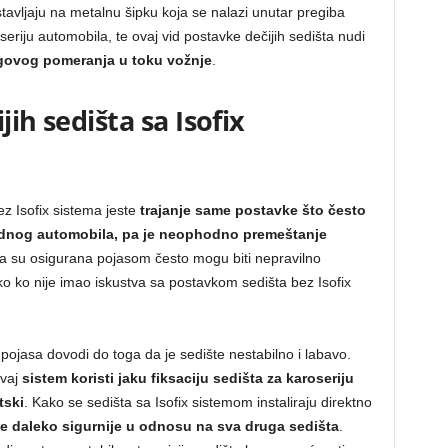
avljaju na metalnu šipku koja se nalazi unutar pregiba
eriju automobila, te ovaj vid postavke dečijih sedišta nudi
govog pomeranja u toku vožnje
.
jih sedišta sa Isofix
ez Isofix sistema jeste
trajanje same postavke što često
jednog automobila, pa je neophodno premeštanje
oja su osigurana pojasom često mogu biti nepravilno
ko ko nije imao iskustva sa postavkom sedišta bez Isofix
pojasa dovodi do toga da je sedište nestabilno i labavo.
ovaj
sistem koristi jaku fiksaciju sedišta za karoseriju
tski
. Kako se sedišta sa Isofix sistemom instaliraju direktno
je daleko sigurnije u odnosu na sva druga sedišta
.