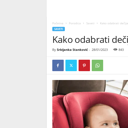
Početna
Porodica
Saveti
Kako odabrati dečije
SAVETI
Kako odabrati deči
By
Srbijanka Stanković
-
28/01/2023
843