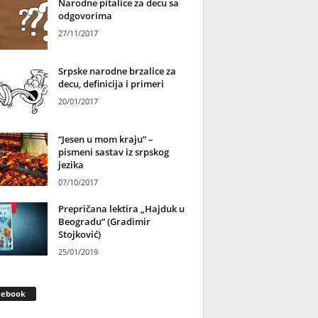
Narodne pitalice za decu sa
odgovorima
27/11/2017
Srpske narodne brzalice za
decu, definicija i primeri
20/01/2017
“Jesen u mom kraju” –
pismeni sastav iz srpskog
jezika
07/10/2017
Prepričana lektira „Hajduk u
Beogradu“ (Gradimir
Stojković)
25/01/2019
cebook