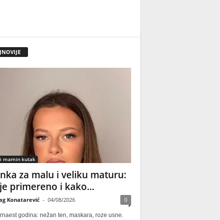
JNOVIJE
 i mamin kutak
nka za malu i veliku maturu:
 je primereno i kako...
ag Konatarević
-
04/08/2026
0
rnaest godina: nežan ten, maskara, roze usne.