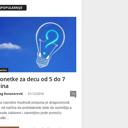
JPOPULARNIJE
netke
onetke za decu od 5 do 7
ina
ag Konatarević
-
31/12/2016
15
ca narodne mudrosti prepuna je dragocenosti.
 od načina da podstaknete dete da razmišlja a
 bude zabavno i zanimljivo jeste pomoću
tki....