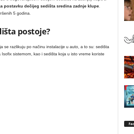
za postavku dečijeg sedišta sredina zadnje klupe
.
vršenih 5 godina.
dišta postoje?
ja se razlikuju po načinu instalacije u auto, a to su: sedišta
a Isofix sistemom, kao i sedišta koja u isto vreme koriste
Fa