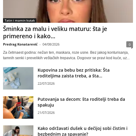
Tatin i mamin kutak
Šminka za malu i veliku maturu: šta je
primereno i kako...
Predrag Konatarević
-
04/08/2026
0
Za četrnaest godina: nežan ten, maskara, roze usne. Bez jakog konturisanja,
tamnih senki i prevelikih veštačkih trepavica. Dogovor se pravi kod kuće, uz...
Kupovina za bebu bez pritiska: Šta
roditeljima zaista treba, a šta...
22/07/2026
Putovanja sa decom: šta roditelji treba da
spakuju
21/07/2026
Kako održavati dušek u dečijoj sobi čistim i
bezbednim za spavanje?