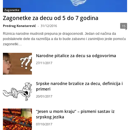
Zagonetke
Zagonetke za decu od 5 do 7 godina
Predrag Konatarević
-
31/12/2016
15
Riznica narodne mudrosti prepuna je dragocenosti. Jedan od načina da
podstaknete dete da razmišlja a da to bude zabavno i zanimljivo jeste pomoću
zagonetki....
Narodne pitalice za decu sa odgovorima
27/11/2017
Srpske narodne brzalice za decu, definicija i
primeri
20/01/2017
“Jesen u mom kraju” – pismeni sastav iz
srpskog jezika
07/10/2017