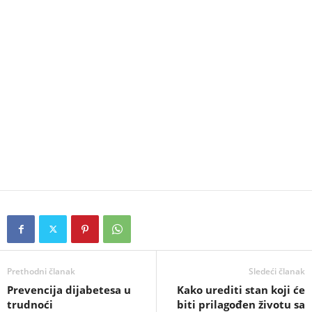
Prethodni članak
Sledeći članak
Prevencija dijabetesa u
Kako urediti stan koji će
trudnoći
biti prilagođen životu sa