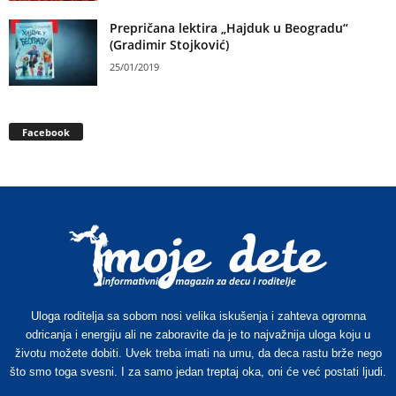
Prepričana lektira „Hajduk u Beogradu“
(Gradimir Stojković)
25/01/2019
Facebook
Uloga roditelja sa sobom nosi velika iskušenja i zahteva ogromna
odricanja i energiju ali ne zaboravite da je to najvažnija uloga koju u
životu možete dobiti. Uvek treba imati na umu, da deca rastu brže nego
što smo toga svesni. I za samo jedan treptaj oka, oni će već postati ljudi.