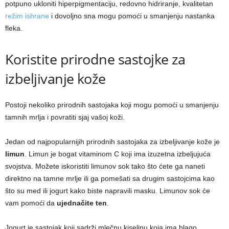
potpuno ukloniti hiperpigmentaciju, redovno hidriranje, kvalitetan
režim ishrane
i dovoljno sna mogu pomoći u smanjenju nastanka
fleka.
Koristite prirodne sastojke za
izbeljivanje kože
Postoji nekoliko prirodnih sastojaka koji mogu pomoći u smanjenju
tamnih mrlja i povratiti sjaj vašoj koži.
Jedan od najpopularnijih prirodnih sastojaka za izbeljivanje kože je
limun
. Limun je bogat vitaminom C koji ima izuzetna izbeljujuća
svojstva. Možete iskoristiti limunov sok tako što ćete ga naneti
direktno na tamne mrlje ili ga pomešati sa drugim sastojcima kao
što su med ili jogurt kako biste napravili masku. Limunov sok će
vam pomoći da
ujednačite ten
.
Jogurt je sastojak koji sadrži mlečnu kiselinu koja ima blago