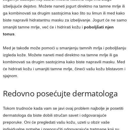
izbeljujuće dejstvo. Možete naneti jogurt direktno na tamne mrlje ili
ga kombinovati sa drugim sastojcima kao što su limun ili med kako
biste napravili hidratantnu masku za izbeljivanje. Jogurt će ne samo
smanjiti tamne mrlje, već će i hidrirati kožu i
poboljšati njen
tonus
.
Med je takođe može pomoći u smanjenju tamnih mrlja i poboljšanju
izgleda kože. Možete naneti med direktno na tamne mrlje ili ga
kombinovati sa drugim sastojcima kako biste napravili masku. Med
će hidrirati kožu i umanjiti tamne mrlje, čineći vašu kožu blistavom i
sjajnom.
Redovno posećujte dermatologa
Tokom trudnoće kada vam se javi ovaj problem najbolje je posetiti
dermatologa da biste dobili stručan savet i odgovarajuće
preporuke. Oni će pregledati vašu kožu, uzeti u obzir vaše
individualne potrebe i preporučiti odgovarajuće tretmane koji su