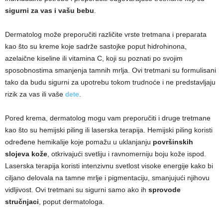
sigurni za vas i vašu bebu
.
Dermatolog može preporučiti različite vrste tretmana i preparata
kao što su ​​kreme koje sadrže sastojke poput hidrohinona,
azelaične kiseline ili vitamina C, koji su poznati po svojim
sposobnostima smanjenja tamnih mrlja. Ovi tretmani su formulisani
tako da budu sigurni za upotrebu tokom trudnoće i ne predstavljaju
rizik za vas ili vaše
dete
.
Pored krema, dermatolog mogu vam preporučiti i druge tretmane
kao što su hemijski piling ili laserska terapija. Hemijski piling koristi
određene hemikalije koje pomažu u uklanjanju
površinskih
slojeva kože
, otkrivajući svetliju i ravnomerniju boju kože ispod.
Laserska terapija koristi intenzivnu svetlost visoke energije kako bi
ciljano delovala na tamne mrlje i pigmentaciju, smanjujući njihovu
vidljivost. Ovi tretmani su sigurni samo ako ih
sprovode
stručnjaci
, poput dermatologa.