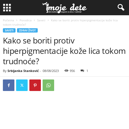
Početna
Porodica
Saveti
Kako se boriti protiv hiperpigmentacije kože lica
tokom trudnoće?
SAVETI
ZDRAV ŽIVOT
Kako se boriti protiv
hiperpigmentacije kože lica tokom
trudnoće?
By
Srbijanka Stanković
-
08/08/2023
956
1