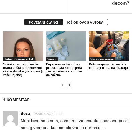
decom?
POVEZANI ČLANCI
JOŠ OD OVOG AUTORA
Tatin i mamin kutak
Saveti
Slobodno vreme
Šminka za malu i veliku
Kupovina za bebu bez
Putovanja sa decom: šta
maturu: šta je primereno
pritiska: Šta roditeljima
roditelji treba da spakuju
i kako da izbegnete suze (i
zaista treba, a šta može
vaše i njene)
da sačeka
1 KOMENTAR
Goca
08/08/2023 At 17:04
Meni licno ne smeta, samo me zanima da li nestane posle
nekog vremena kad se telo vrati u normalu….