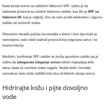
Kada birate kremu sa zaštitnim faktorom SPF, važno je da
izaberete proizvod sa visokim faktorom zaštite, kao što je
SPF sa
faktorom 50
, koji je najbolji. Ovo će vam pružiti adekvatnu i sigurnu
zaštitu od sunčevih zraka.
Obavezno obratite pažnju na sastojke u kremi i kom tipu kože je
namenjena, kako biste izabrali proizvod koji odgovara vama i ne
izaziva iritaciju.
Međutim, korišćenje SPF zaštite ne pruža apsolutnu zaštitu pa je
važno da
izbegavate izlaganje suncu
tokom najtoplijeg dela
dana, kada su sunčeve zrake najjače. Nosite šešir i koristite
suncobran kako biste zaštitili kožu lica od štetnih uticaja sunca.
Hidrirajte kožu i pijte dovoljno
vode