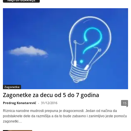
Zagonetke
Zagonetke za decu od 5 do 7 godina
Predrag Konatarević
-
31/12/2016
15
Riznica narodne mudrosti prepuna je dragocenosti. Jedan od načina da
podstaknete dete da razmišlja a da to bude zabavno i zanimljivo jeste pomoću
zagonetki....