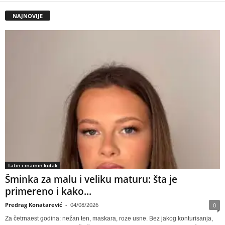
NAJNOVIJE
Tatin i mamin kutak
Šminka za malu i veliku maturu: šta je
primereno i kako...
Predrag Konatarević
-
04/08/2026
0
Za četrnaest godina: nežan ten, maskara, roze usne. Bez jakog konturisanja,