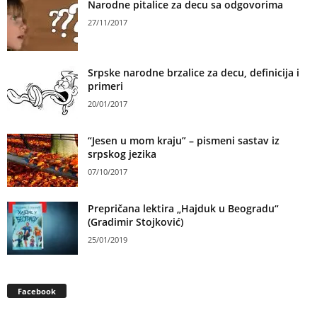
Narodne pitalice za decu sa odgovorima
27/11/2017
Srpske narodne brzalice za decu, definicija i
primeri
20/01/2017
“Jesen u mom kraju” – pismeni sastav iz
srpskog jezika
07/10/2017
Prepričana lektira „Hajduk u Beogradu“
(Gradimir Stojković)
25/01/2019
Facebook