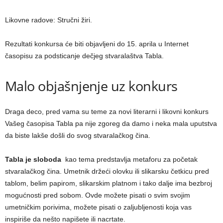
Likovne radove: Stručni žiri.
Rezultati konkursa će biti objavlјeni do 15. aprila u Internet
časopisu za podsticanje dečjeg stvaralaštva Tabla.
Malo objašnjenje uz konkurs
Draga deco, pred vama su teme za novi literarni i likovni konkurs
Vašeg časopisa Tabla pa nije zgoreg da damo i neka mala uputstva
da biste lakše došli do svog stvaralačkog čina.
Tabla je sloboda
kao tema predstavlјa metaforu za početak
stvaralačkog čina. Umetnik držeći olovku ili slikarsku četkicu pred
tablom, belim papirom, slikarskim platnom i tako dalјe ima bezbroj
mogućnosti pred sobom. Ovde možete pisati o svim svojim
umetničkim porivima, možete pisati o zalјublјenosti koja vas
inspiriše da nešto napišete ili nacrtate.