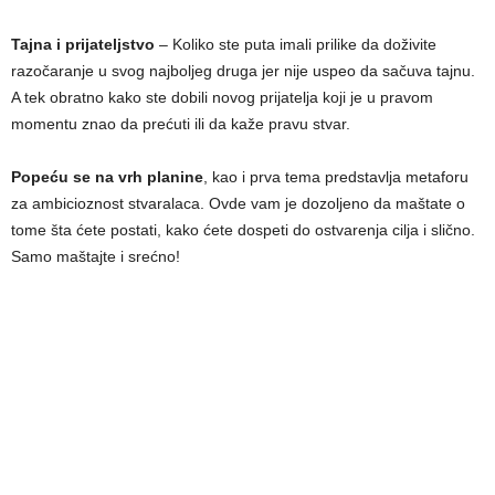
Tajna i prijatelјstvo
– Koliko ste puta imali prilike da doživite
razočaranje u svog najbolјeg druga jer nije uspeo da sačuva tajnu.
A tek obratno kako ste dobili novog prijatelјa koji je u pravom
momentu znao da prećuti ili da kaže pravu stvar.
Popeću se na vrh planine
, kao i prva tema predstavlјa metaforu
za ambicioznost stvaralaca. Ovde vam je dozolјeno da maštate o
tome šta ćete postati, kako ćete dospeti do ostvarenja cilјa i slično.
Samo maštajte i srećno!