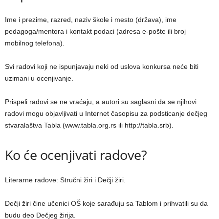
Ime i prezime, razred, naziv škole i mesto (država), ime
pedagoga/mentora i kontakt podaci (adresa e-pošte ili broj
mobilnog telefona).
Svi radovi koji ne ispunjavaju neki od uslova konkursa neće biti
uzimani u ocenjivanje.
Prispeli radovi se ne vraćaju, a autori su saglasni da se njihovi
radovi mogu objavlјivati u Internet časopisu za podsticanje dečjeg
stvaralaštva Tabla (www.tabla.org.rs ili http://tabla.srb).
Ko će ocenjivati radove?
Literarne radove: Stručni žiri i Dečji žiri.
Dečji žiri čine učenici OŠ koje sarađuju sa Tablom i prihvatili su da
budu deo Dečjeg žirija.