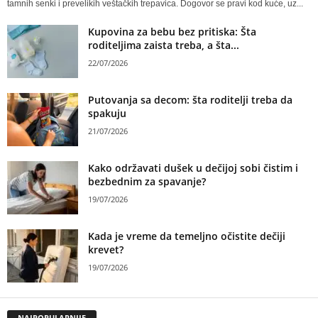
tamnih senki i prevelikih veštačkih trepavica. Dogovor se pravi kod kuće, uz...
Kupovina za bebu bez pritiska: Šta
roditeljima zaista treba, a šta...
22/07/2026
Putovanja sa decom: šta roditelji treba da
spakuju
21/07/2026
Kako održavati dušek u dečijoj sobi čistim i
bezbednim za spavanje?
19/07/2026
Kada je vreme da temeljno očistite dečiji
krevet?
19/07/2026
NAJPOPULARNIJE