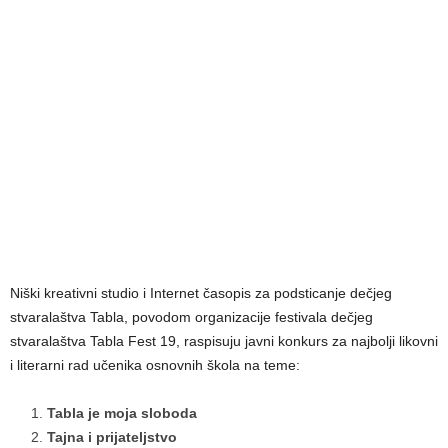
Niški kreativni studio i Internet časopis za podsticanje dečjeg
stvaralaštva Tabla, povodom organizacije festivala dečjeg
stvaralaštva Tabla Fest 19, raspisuju javni konkurs za najbolјi likovni
i literarni rad učenika osnovnih škola na teme:
Tabla je moja sloboda
2.
Tajna i prijatelјstvo