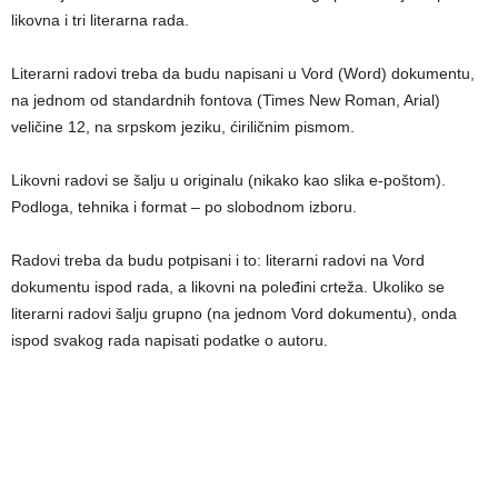
likovna i tri literarna rada.
Literarni radovi treba da budu napisani u Vord (Word) dokumentu,
na jednom od standardnih fontova (Times New Roman, Arial)
veličine 12, na srpskom jeziku, ćiriličnim pismom.
Likovni radovi se šalјu u originalu (nikako kao slika e-poštom).
Podloga, tehnika i format – po slobodnom izboru.
Radovi treba da budu potpisani i to: literarni radovi na Vord
dokumentu ispod rada, a likovni na poleđini crteža. Ukoliko se
literarni radovi šalјu grupno (na jednom Vord dokumentu), onda
ispod svakog rada napisati podatke o autoru.