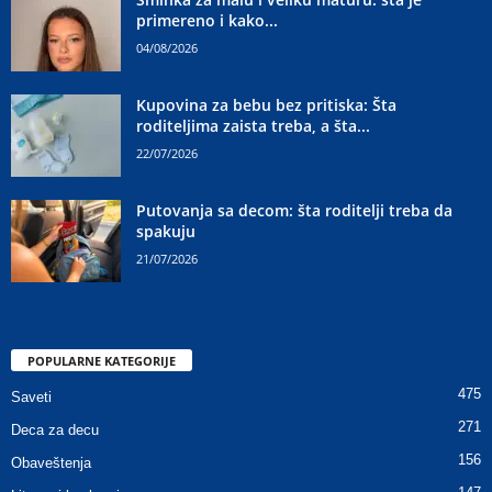
primereno i kako...
04/08/2026
Kupovina za bebu bez pritiska: Šta
roditeljima zaista treba, a šta...
22/07/2026
Putovanja sa decom: šta roditelji treba da
spakuju
21/07/2026
POPULARNE KATEGORIJE
475
Saveti
271
Deca za decu
156
Obaveštenja