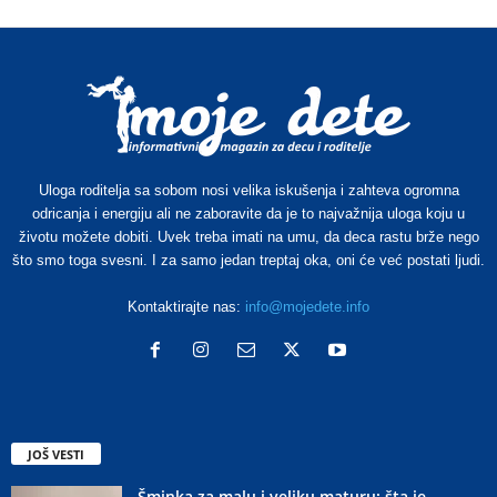
Uloga roditelja sa sobom nosi velika iskušenja i zahteva ogromna
odricanja i energiju ali ne zaboravite da je to najvažnija uloga koju u
životu možete dobiti. Uvek treba imati na umu, da deca rastu brže nego
što smo toga svesni. I za samo jedan treptaj oka, oni će već postati ljudi.
Kontaktirajte nas:
info@mojedete.info
JOŠ VESTI
Šminka za malu i veliku maturu: šta je