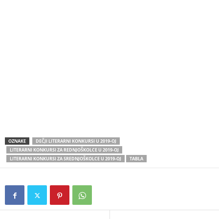
OZNAKE
DEČJI LITERARNI KONKURSI U 2019-OJ
LITERARNI KONKURSI ZA REDNJOŠKOLCE U 2019-OJ
LITERARNI KONKURSI ZA SREDNJOŠKOLCE U 2019-OJ
TABLA