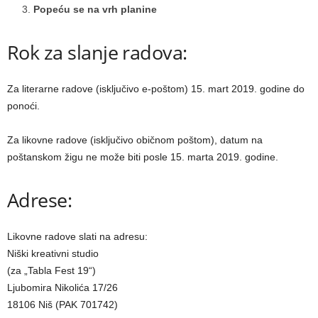
3.
Popeću se na vrh planine
Rok za slanje radova:
Za literarne radove (isklјučivo e-poštom) 15. mart 2019. godine do
ponoći.
Za likovne radove (isklјučivo običnom poštom), datum na
poštanskom žigu ne može biti posle 15. marta 2019. godine.
Adrese:
Likovne radove slati na adresu:
Niški kreativni studio
(za „Tabla Fest 19“)
Ljubomira Nikolića 17/26
18106 Niš (PAK 701742)