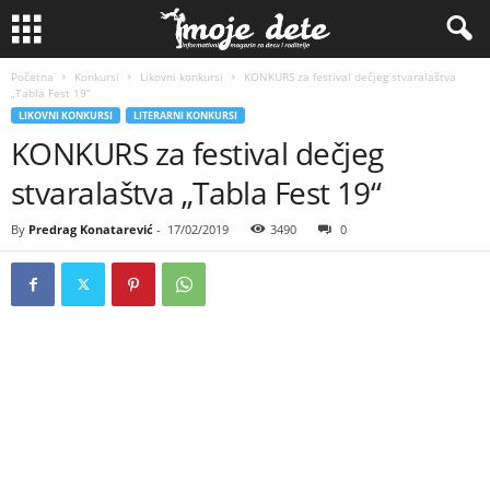
Početna
Konkursi
Likovni konkursi
KONKURS za festival dečjeg stvaralaštva
„Tabla Fest 19“
LIKOVNI KONKURSI
LITERARNI KONKURSI
KONKURS za festival dečjeg
stvaralaštva „Tabla Fest 19“
By
Predrag Konatarević
-
17/02/2019
3490
0