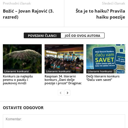
Prethodni članak
Sledeći članak
Božić – Jovan Rajović (3.
Šta je to haiku? Pravila
razred)
haiku poezije
POVEZANI ČLANCI
JOŠ OD OVOG AUTORA
Literarni konkursi
Literarni konkursi
Literarni konkursi
Konkurs za najlepšu
Raspisan 34. literarni
Dečji literarni konkurs
pesmu o pauku i
konkurs „Dani dečje
“Daću vam savet”
paukovoj mreži
poezije i proze“ Draginac
OSTAVITE ODGOVOR