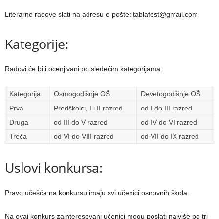
Literarne radove slati na adresu e-pošte: tablafest@gmail.com
Kategorije:
Radovi će biti ocenjivani po sledećim kategorijama:
Kategorija
Osmogodišnje OŠ
Devetogodišnje OŠ
Prva
Predškolci, I i II razred
od I do III razred
Druga
od III do V razred
od IV do VI razred
Treća
od VI do VIII razred
od VII do IX razred
Uslovi konkursa:
Pravo učešća na konkursu imaju svi učenici osnovnih škola.
Na ovaj konkurs zainteresovani učenici mogu poslati najviše po tri