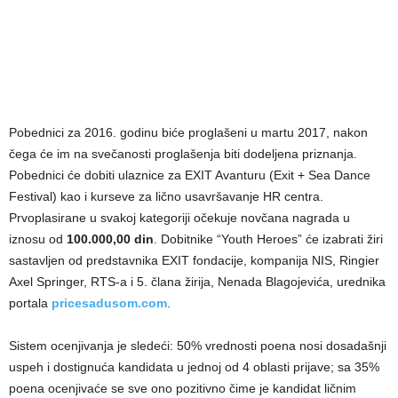
Pobednici za 2016. godinu biće proglašeni u martu 2017, nakon
čega će im na svečanosti proglašenja biti dodelјena priznanja.
Pobednici će dobiti ulaznice za EXIT Avanturu (Exit + Sea Dance
Festival) kao i kurseve za lično usavršavanje HR centra.
Prvoplasirane u svakoj kategoriji očekuje novčana nagrada u
iznosu od
100.000,00 din
. Dobitnike “Youth Heroes” će izabrati žiri
sastavlјen od predstavnika EXIT fondacije, kompanija NIS, Ringier
Axel Springer, RTS-a i 5. člana žirija, Nenada Blagojevića, urednika
portala
pricesadusom.com
.
Sistem ocenjivanja je sledeći: 50% vrednosti poena nosi dosadašnji
uspeh i dostignuća kandidata u jednoj od 4 oblasti prijave; sa 35%
poena ocenjivaće se sve ono pozitivno čime je kandidat ličnim