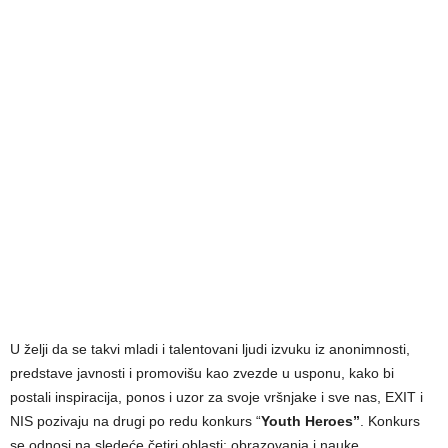
U želјi da se takvi mladi i talentovani lјudi izvuku iz anonimnosti,
predstave javnosti i promovišu kao zvezde u usponu, kako bi
postali inspiracija, ponos i uzor za svoje vršnjake i sve nas, EXIT i
NIS pozivaju na drugi po redu konkurs “
Youth Heroes”
. Konkurs
se odnosi na sledeće četiri oblasti: obrazovanja i nauke,