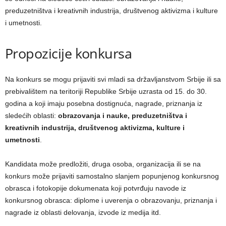
preduzetništva i kreativnih industrija, društvenog aktivizma i kulture
i umetnosti.
Propozicije konkursa
Na konkurs se mogu prijaviti svi mladi sa državlјanstvom Srbije ili sa
prebivalištem na teritoriji Republike Srbije uzrasta od 15. do 30.
godina a koji imaju posebna dostignuća, nagrade, priznanja iz
sledećih oblasti:
obrazovanja i nauke, preduzetništva i
kreativnih industrija, društvenog aktivizma, kulture i
umetnosti
.
Kandidata može predložiti, druga osoba, organizacija ili se na
konkurs može prijaviti samostalno slanjem popunjenog konkursnog
obrasca i fotokopije dokumenata koji potvrđuju navode iz
konkursnog obrasca: diplome i uverenja o obrazovanju, priznanja i
nagrade iz oblasti delovanja, izvode iz medija itd.