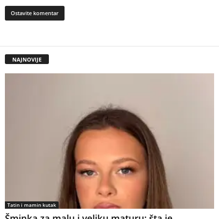
NAJNOVIJE
Tatin i mamin kutak
Šminka za malu i veliku maturu: šta je