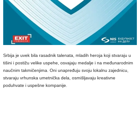
Srbija je uvek bila rasadnik talenata, mladih heroja koji stvaraju u
tišini i postižu velike uspehe, osvajaju medalјe i na međunarodnim
naučnim takmičenjima. Oni unapređuju svoju lokalnu zajednicu,
stvaraju vrhunska umetnička dela, osmišlјavaju kreativne
poduhvate i uspešne kompanije.