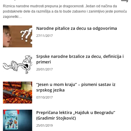
Riznica narodne mudrosti prepuna je dragocenosti. Jedan od načina da
podstaknete dete da razmišlja a da to bude zabavno i zanimljivo jeste pomoću
zagonetki....
Narodne pitalice za decu sa odgovorima
27/11/2017
Srpske narodne brzalice za decu, definicija i
primeri
20/01/2017
“Jesen u mom kraju” – pismeni sastav iz
srpskog jezika
07/10/2017
Prepričana lektira „Hajduk u Beogradu“
(Gradimir Stojković)
25/01/2019