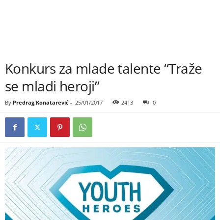
Konkurs za mlade talente “Traže
se mladi heroji”
By
Predrag Konatarević
-
25/01/2017
2413
0