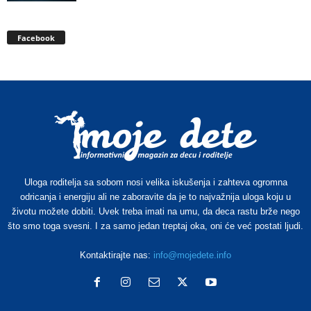
Facebook
Uloga roditelja sa sobom nosi velika iskušenja i zahteva ogromna
odricanja i energiju ali ne zaboravite da je to najvažnija uloga koju u
životu možete dobiti. Uvek treba imati na umu, da deca rastu brže nego
što smo toga svesni. I za samo jedan treptaj oka, oni će već postati ljudi.
Kontaktirajte nas:
info@mojedete.info