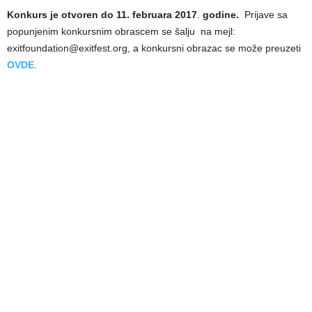
Konkurs je otvoren do 11. februara 2017
.
godine.
Prijave sa
popunjenim konkursnim obrascem se šalјu na mejl:
exitfoundation@exitfest.org, a konkursni obrazac se može preuzeti
OVDE
.