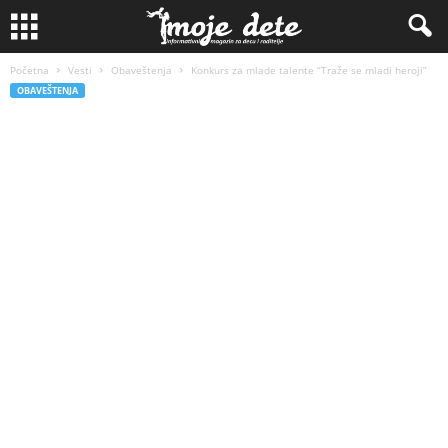
Početna
Vesti
Obaveštenja
Konkurs za mlade talente “Traže se mladi heroji”
OBAVEŠTENJA