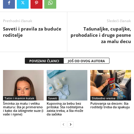
Prethodni članak
Sledeći članak
Saveti i pravila za buduće
Tašunaljke, cupaljke,
roditelje
prohodalice i druge pesme
za malu decu
POVEZANI ČLANCI
JOŠ OD OVOG AUTORA
Tatin i mamin kutak
Saveti
Slobodno vreme
Šminka za malu i veliku
Kupovina za bebu bez
Putovanja sa decom: šta
maturu: šta je primereno
pritiska: Šta roditeljima
roditelji treba da spakuju
i kako da izbegnete suze (i
zaista treba, a šta može
vaše i njene)
da sačeka