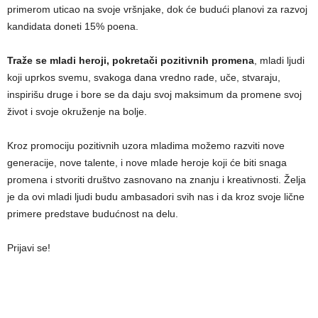
primerom uticao na svoje vršnjake, dok će budući planovi za razvoj
kandidata doneti 15% poena.
Traže se mladi heroji, pokretači pozitivnih promena
, mladi lјudi
koji uprkos svemu, svakoga dana vredno rade, uče, stvaraju,
inspirišu druge i bore se da daju svoj maksimum da promene svoj
život i svoje okruženje na bolјe.
Kroz promociju pozitivnih uzora mladima možemo razviti nove
generacije, nove talente, i nove mlade heroje koji će biti snaga
promena i stvoriti društvo zasnovano na znanju i kreativnosti. Želja
je da ovi mladi ljudi budu ambasadori svih nas i da kroz svoje lične
primere predstave budućnost na delu.
Prijavi se!