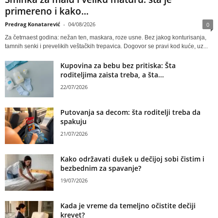
primereno i kako...
Predrag Konatarević
-
04/08/2026
0
Za četrnaest godina: nežan ten, maskara, roze usne. Bez jakog konturisanja,
tamnih senki i prevelikih veštačkih trepavica. Dogovor se pravi kod kuće, uz...
Kupovina za bebu bez pritiska: Šta
roditeljima zaista treba, a šta...
22/07/2026
Putovanja sa decom: šta roditelji treba da
spakuju
21/07/2026
Kako održavati dušek u dečijoj sobi čistim i
bezbednim za spavanje?
19/07/2026
Kada je vreme da temeljno očistite dečiji
krevet?