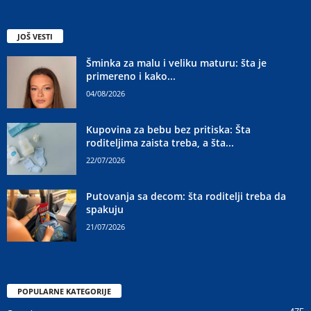
JOŠ VESTI
Šminka za malu i veliku maturu: šta je
primereno i kako...
04/08/2026
Kupovina za bebu bez pritiska: Šta
roditeljima zaista treba, a šta...
22/07/2026
Putovanja sa decom: šta roditelji treba da
spakuju
21/07/2026
POPULARNE KATEGORIJE