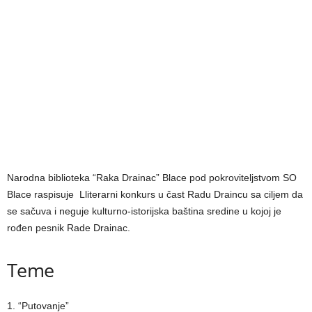
Narodna biblioteka “Raka Drainac” Blace pod pokroviteljstvom SO
Blace raspisuje Lliterarni konkurs u čast Radu Draincu sa ciljem da
se sačuva i neguje kulturno-istorijska baština sredine u kojoj je
rođen pesnik Rade Drainac.
Teme
1. “Putovanje”