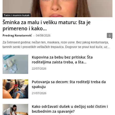
Tatin i mamin kutak
Šminka za malu i veliku maturu: šta je
primereno i kako...
Predrag Konatarević
-
04/08/2026
0
Za četrnaest godina: nežan ten, maskara, roze usne. Bez jakog konturisanja,
tamnih senki i prevelikih veštačkih trepavica. Dogovor se pravi kod kuće, uz...
Kupovina za bebu bez pritiska: Šta
roditeljima zaista treba, a šta...
22/07/2026
Putovanja sa decom: šta roditelji treba da
spakuju
21/07/2026
Kako održavati dušek u dečijoj sobi čistim i
bezbednim za spavanje?