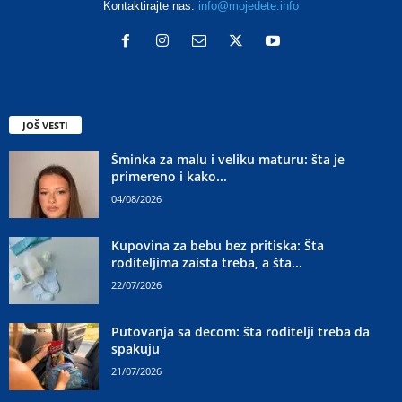
Kontaktirajte nas:
info@mojedete.info
JOŠ VESTI
Šminka za malu i veliku maturu: šta je
primereno i kako...
04/08/2026
Kupovina za bebu bez pritiska: Šta
roditeljima zaista treba, a šta...
22/07/2026
Putovanja sa decom: šta roditelji treba da
spakuju
21/07/2026