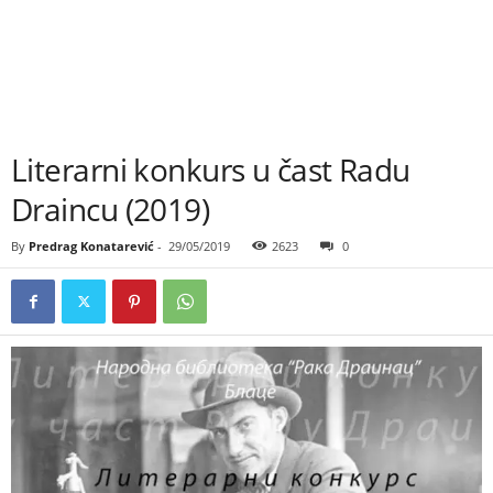
Literarni konkurs u čast Radu
Draincu (2019)
By
Predrag Konatarević
-
29/05/2019
2623
0