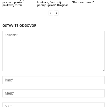
pesmu o pauku i
konkurs „Dani dečje
“Daću vam savet”
paukovoj mreži
poezije i proze“ Draginac
OSTAVITE ODGOVOR