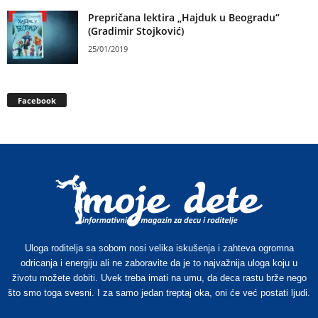
Prepričana lektira „Hajduk u Beogradu“
(Gradimir Stojković)
25/01/2019
Facebook
Uloga roditelja sa sobom nosi velika iskušenja i zahteva ogromna
odricanja i energiju ali ne zaboravite da je to najvažnija uloga koju u
životu možete dobiti. Uvek treba imati na umu, da deca rastu brže nego
što smo toga svesni. I za samo jedan treptaj oka, oni će već postati ljudi.