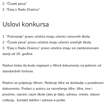
2. “Čovek peva”
3. “Esej o Radu Draincu”
Uslovi konkursa
1. “Putovanje” pravo učešća imaju učenici osnovnih škola.
2. “Čovek peva” pravo učešća imaju učenici srednjih škola.
3. “Esej o Radu Draincu” pravo učešća imaju svi zainteresovani
stariji od 18. godina.
Radovi treba da budu napisani u Word dokumentu na jednom od
standardnih fontova.
Radovi se potpisuju šifrom. Rešenje šifre se dostavlja u posebnom
dokumentu. Podaci o autoru za razrešenje šifre: šifra, ime i
prezime, razred, naziv škole (ako je đak), adresu, mesto, datum
rođenja, kontakt telefon i adresa e-pošte.