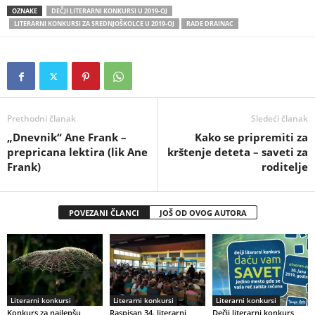
OZNAKE
DEČJI LITERARNI KONKURSI U 2019-OJ
LITERARNI KONKURSI ZA SREDNJOŠKOLCE U 2019-OJ
RADE DRAINAC
Prethodni članak
Sledeći članak
„Dnevnik“ Ane Frank –
Kako se pripremiti za
prepricana lektira (lik Ane
krštenje deteta – saveti za
Frank)
roditelje
POVEZANI ČLANCI
JOŠ OD OVOG AUTORA
Literarni konkursi
Literarni konkursi
Literarni konkursi
Konkurs za najlepšu
Raspisan 34. literarni
Dečji literarni konkurs