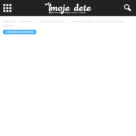
Početna
Konkursi
Literarni konkursi
Literarni konkurs u čast Radu Draincu
(2019)
LITERARNI KONKURSI