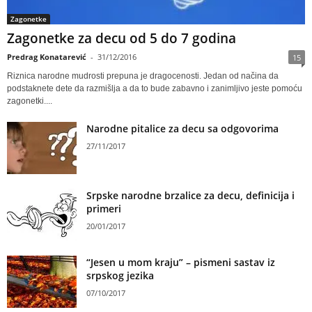
Zagonetke
Zagonetke za decu od 5 do 7 godina
Predrag Konatarević
-
31/12/2016
15
Riznica narodne mudrosti prepuna je dragocenosti. Jedan od načina da
podstaknete dete da razmišlja a da to bude zabavno i zanimljivo jeste pomoću
zagonetki....
Narodne pitalice za decu sa odgovorima
27/11/2017
Srpske narodne brzalice za decu, definicija i
primeri
20/01/2017
“Jesen u mom kraju” – pismeni sastav iz
srpskog jezika
07/10/2017