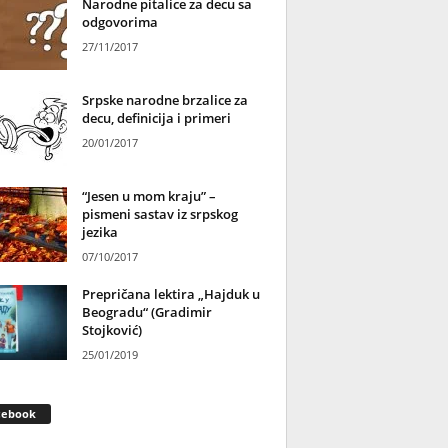
Narodne pitalice za decu sa
odgovorima
27/11/2017
Srpske narodne brzalice za
decu, definicija i primeri
20/01/2017
“Jesen u mom kraju” –
pismeni sastav iz srpskog
jezika
07/10/2017
Prepričana lektira „Hajduk u
Beogradu“ (Gradimir
Stojković)
25/01/2019
cebook