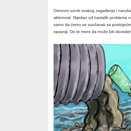
Osnovni uzrok svakog zagađenja i narušava
aktivnosti. Nijedan od nastalih problema n
samo da ćemo se suočavati sa postojećim, 
opasniji. Do te mere da može biti doveden