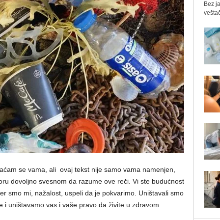
Bez ja
veštač
raćam se vama, ali
ovaj tekst nije samo vama namenjen,
voru dovoljno svesnom da razume ove reči. Vi ste budućnost
jer smo mi, nažalost, uspeli da je pokvarimo. Uništavali smo
 i uništavamo vas i vaše pravo da živite u zdravom