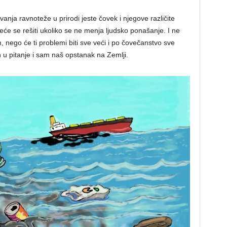
nja ravnoteže u prirodi jeste čovek i njegove različite
eće se rešiti ukoliko se ne menja ljudsko ponašanje. I ne
nego će ti problemi biti sve veći i po čovečanstvo sve
 u pitanje i sam naš opstanak na Zemlji.