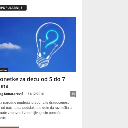
JPOPULARNIJE
netke
onetke za decu od 5 do 7
ina
ag Konatarević
-
31/12/2016
15
ca narodne mudrosti prepuna je dragocenosti.
 od načina da podstaknete dete da razmišlja a
 bude zabavno i zanimljivo jeste pomoću
tki....