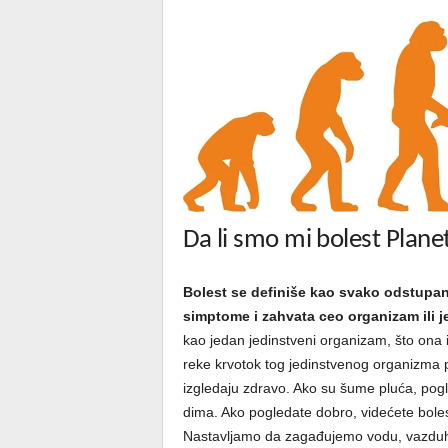
Da li smo mi bolest Plane
Bolest se definiše kao svako odstupanj
simptome i zahvata ceo organizam ili j
kao jedan jedinstveni organizam, što ona 
reke krvotok tog jedinstvenog organizma p
izgledaju zdravo. Ako su šume pluća, pogl
dima. Ako pogledate dobro, videćete bolesni
Nastavljamo da zagađujemo vodu, vazduh, 