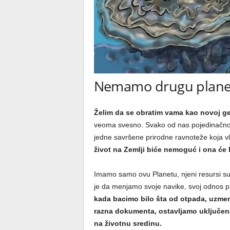
Nemamo drugu plane
Želim da se obratim vama kao novoj ge
veoma svesno. Svako od nas pojedinačno s
jedne savršene prirodne ravnoteže koja v
život na Zemlji biće nemoguć i ona će 
Imamo samo ovu Planetu, njeni resursi su
je da menjamo svoje navike, svoj odnos p
kada bacimo bilo šta od otpada, uzme
razna dokumenta, ostavljamo uključena 
na životnu sredinu.