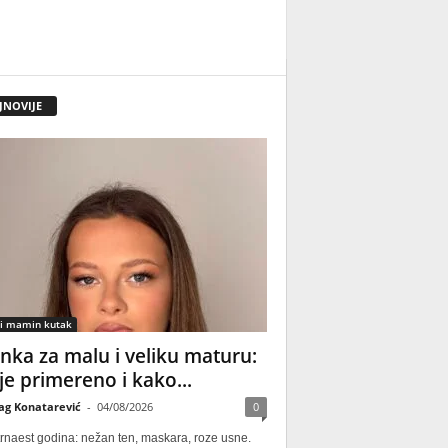
JNOVIJE
 i mamin kutak
nka za malu i veliku maturu:
 je primereno i kako...
ag Konatarević
-
04/08/2026
0
rnaest godina: nežan ten, maskara, roze usne.