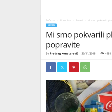
Početna
Porodica
Saveti
Mi smo pokvarili pla
SAVETI
Mi smo pokvarili p
popravite
By
Predrag Konatarević
-
30/11/2018
4981