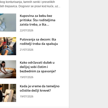
kog konturisanja, tamnih senki i prevelikih
kih trepavica. Dogovor se pravi kod kuće, uz...
Kupovina za bebu bez
pritiska: Šta roditeljima
zaista treba, a šta...
22/07/2026
Putovanja sa decom: šta
roditelji treba da spakuju
21/07/2026
Kako održavati dušek u
dečijoj sobi čistim i
bezbednim za spavanje?
19/07/2026
Kada je vreme da temeljno
očistite dečiji krevet?
19/07/2026