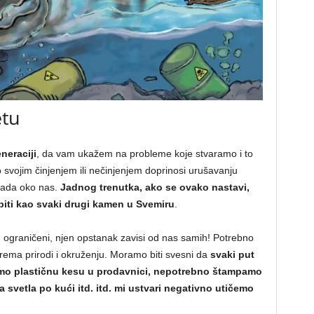
tu
neraciji
, da vam ukažem na probleme koje stvaramo i to
vojim činjenjem ili nečinjenjem doprinosi urušavanju
lada oko nas.
Jadnog trenutka, ako se ovako nastavi,
biti kao svaki drugi kamen u Svemiru
.
 ograničeni, njen opstanak zavisi od nas samih! Potrebno
rema prirodi i okruženju. Moramo biti svesni da
svaki put
mo plastičnu kesu u prodavnici, nepotrebno štampamo
svetla po kući itd. itd. mi ustvari negativno utičemo