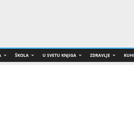
A
ŠKOLA
U SVETU KNJIGA
ZDRAVLJE
KUHI