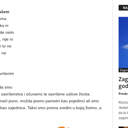
NA
našem
ama
ka ni
gde osim
 nije ni
i to ne
e na
Zago
avršenim
Zag
god
i da smo
Predr
r savršenstva i očuvamo te savršene uslove života.
 znači puno, možda jesmo pametni kao pojedinci ali smo
Rizni
 kao zajednica. Takvi smo prema sredini u kojoj živimo, a
Jedan
da to
zagone