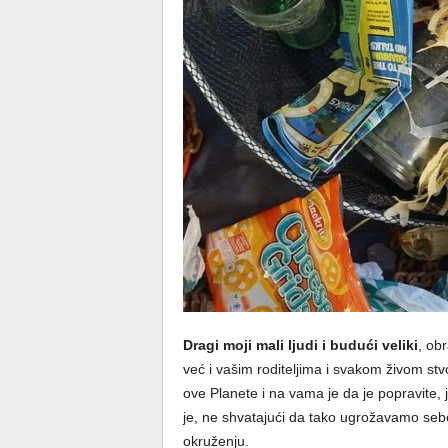
Dragi moji mali ljudi i budući veliki
, ob
već i vašim roditeljima i svakom živom st
ove Planete i na vama je da je popravite, 
je, ne shvatajući da tako ugrožavamo sebe
okruženju.