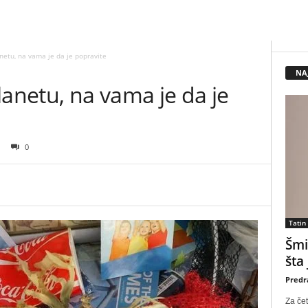
netu, na vama je da je popravite
NA
lanetu, na vama je da je
0
Tatin
Šmi
šta
Predr
Za čet