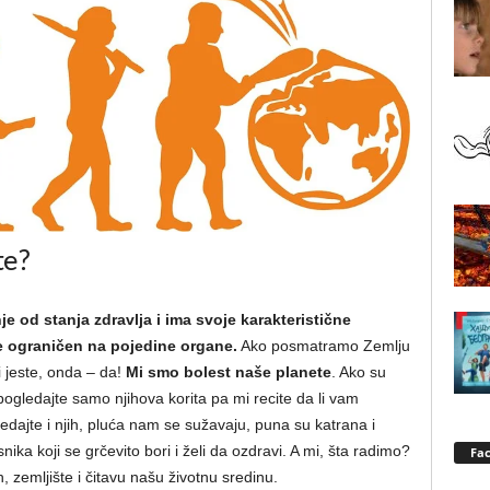
te?
e od stanja zdravlja i ima svoje karakteristične
e ograničen na pojedine organe.
Ako posmatramo Zemlju
i jeste, onda – da!
Mi smo bolest naše planete
. Ako su
ogledajte samo njihova korita pa mi recite da li vam
edajte i njih, pluća nam se sužavaju, puna su katrana i
ka koji se grčevito bori i želi da ozdravi. A mi, šta radimo?
Fa
zemljište i čitavu našu životnu sredinu.