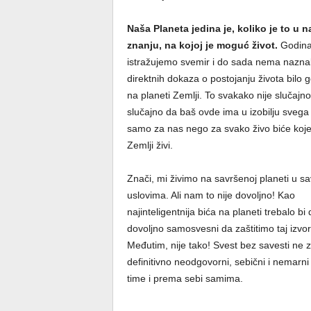
Naša Planeta jedina je, koliko je to u 
znanju, na kojoj je moguć život.
Godin
istražujemo svemir i do sada nema nazna
direktnih dokaza o postojanju života bilo 
na planeti Zemlji. To svakako nije slučajno,
slučajno da baš ovde ima u izobilju svega 
samo za nas nego za svako živo biće koj
Zemlji živi.
Znači, mi živimo na savršenoj planeti u s
uslovima. Ali nam to nije dovoljno! Kao
najinteligentnija bića na planeti trebalo b
dovoljno samosvesni da zaštitimo taj izvo
Međutim, nije tako! Svest bez savesti ne
definitivno neodgovorni, sebični i nemarni
time i prema sebi samima.