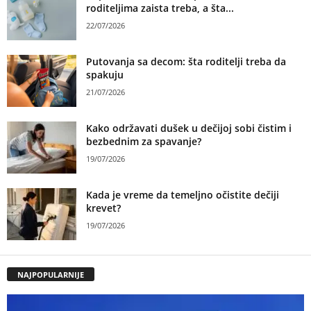
roditeljima zaista treba, a šta...
22/07/2026
Putovanja sa decom: šta roditelji treba da
spakuju
21/07/2026
Kako održavati dušek u dečijoj sobi čistim i
bezbednim za spavanje?
19/07/2026
Kada je vreme da temeljno očistite dečiji
krevet?
19/07/2026
NAJPOPULARNIJE