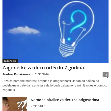
Zagonetke
Zagonetke za decu od 5 do 7 godina
Predrag Konatarević
-
31/12/2016
15
Riznica narodne mudrosti prepuna je dragocenosti. Jedan od načina da
podstaknete dete da razmišlja a da to bude zabavno i zanimljivo jeste pomoću
zagonetki....
Narodne pitalice za decu sa odgovorima
27/11/2017