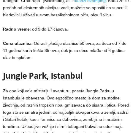
tobogan “Crna rupa” (Blackhole), ali i
bandži džamping
. Kada želite
predah od ekstremnih akcija u vodi, možete se opustiti na suncu ili
hladovini i uživati u svom bezalkoholnom piću, pivu ili vinu.
Radno vreme
: od 9 do 17 časova.
Cena ulaznica
: Odrasli plaćaju ulaznicu 50 evra, za decu od 7 do
11 godina karta košta 35 evra, dok je za decu mlađu od 6 godina
ulaz besplatan.
Jungle Park, Istanbul
Za one koji vole misteriju i avanturu, poseta Jungle Parku u
Istanbulu je obavezna. Ovo egzotično mesto je dom za stotine
životinja, od raznih tropskih riba, gmizavaca do sisara i ptica. Pored
toga što se smatra jednim od najboljih akvaparkova u zemlji, sadrži
i Safari kutak, kao i Tamnicu sa duhovima, zombijima i mračnim
tunelima. Uzbudljive vožnje i strmi tobogani bukvalno oduzimaju