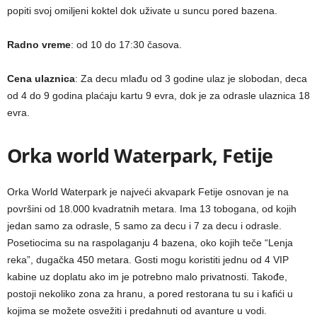
popiti svoj omiljeni koktel dok uživate u suncu pored bazena.
Radno vreme
: od 10 do 17:30 časova.
Cena ulaznica
: Za decu mlađu od 3 godine ulaz je slobodan, deca
od 4 do 9 godina plaćaju kartu 9 evra, dok je za odrasle ulaznica 18
evra.
Orka world Waterpark, Fetije
Orka World Waterpark je najveći akvapark Fetije osnovan je na
površini od 18.000 kvadratnih metara. Ima 13 tobogana, od kojih
jedan samo za odrasle, 5 samo za decu i 7 za decu i odrasle.
Posetiocima su na raspolaganju 4 bazena, oko kojih teče “Lenja
reka”, dugačka 450 metara. Gosti mogu koristiti jednu od 4 VIP
kabine uz doplatu ako im je potrebno malo privatnosti. Takođe,
postoji nekoliko zona za hranu, a pored restorana tu su i kafići u
kojima se možete osvežiti i predahnuti od avanture u vodi.