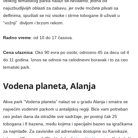
velikog tematskog parka nalazi se Akvalend, jedna od
najuzbudljivijih oblasti za zabavu, jer ovde možete plivati sa
delfinima, spuštati se niz visoke i strme tobogane ili uživati u
“vožnji” divljom i brzom rekom.
Radno vreme
: od 10 do 17 časova.
Cena ulaznica
: Oko 90 evra po osobi, odnosno 45 za decu od 4
do 11 godina. Iznos se odnosi na celodnevni boravak i to za ceo
tematski park.
Vodena planeta, Alanja
Akva park “Vodena planeta” nalazi se u gradu Alanja i smatra se
najvećim vodenim parkom u antalijskoj regiji. Biće vam potreban
ceo jedan dana da istražite sve sadržaje, jer postoji čak 25
tobogana i 8 bazena, među kojima i specijalni bazen sa igračkama
za najmlađe. Za zavisnike od adrenalina dostupne su Kamikaze,