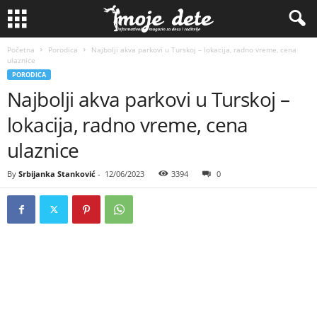
Početna
Porodica
Najbolji akva parkovi u Turskoj – lokacija, radno vreme, cena
ulaznice
PORODICA
Najbolji akva parkovi u Turskoj –
lokacija, radno vreme, cena
ulaznice
By
Srbijanka Stanković
-
12/06/2023
3394
0