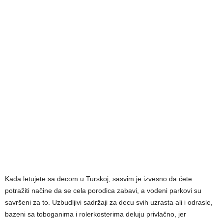
Kada letujete sa decom u Turskoj, sasvim je izvesno da ćete
potražiti načine da se cela porodica zabavi, a vodeni parkovi su
savršeni za to. Uzbudljivi sadržaji za decu svih uzrasta ali i odrasle,
bazeni sa toboganima i rolerkosterima deluju privlačno, jer