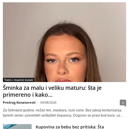
Tatin i mamin kutak
Šminka za malu i veliku maturu: šta je
primereno i kako...
Predrag Konatarević
-
04/08/2026
0
Za četrnaest godina: nežan ten, maskara, roze usne. Bez jakog konturisanja,
tamnih senki i prevelikih veštačkih trepavica. Dogovor se pravi kod kuće, uz...
Kupovina za bebu bez pritiska: Šta