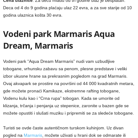
Cena ulaznice
: Za decu mlađu od tri godine ulaz je besplatan.
Deca od 4 do 9 godina plaćaju ulaz 22 evra, a za sve starije od 10
godina ulaznica košta 30 evra.
Vodeni park Marmaris Aqua
Dream, Marmaris
Vodeni park “Aqua Dream Marmaris” nudi vam uzbudljive
tobogane, vrhunsku zabavu sa penom, plesne predstave i veliki
izbor ukusne hrane sa prekrasnim pogledom na grad Marmaris.
Ovaj akvapark se prostire na površini od 44 000 kvadratnih metara,
gde možete pronaći Kamikaze, ekstremne rafting tobogane,
Vodenu kulu kao i “Crna rupa” tobogan. Kada se umorite od
klizanja, trčanja i penjanja uz stepenice, zaronite u bazen gde se
možete opustiti i slušati muziku i pripremiti se za sledeće tobogane.
Turisti se ovde časte autentičnom turskom kuhinjom. Uz divan
pogled na
Marmaris
, možete uživati u hrani dok se odmarate ili