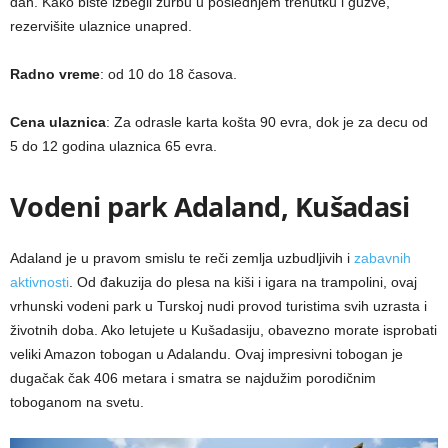
dah. Kako biste izbegli žurbu u poslednjem trenutku i gužve,
rezervišite ulaznice unapred.
Radno vreme
: od 10 do 18 časova.
Cena ulaznica
: Za odrasle karta košta 90 evra, dok je za decu od
5 do 12 godina ulaznica 65 evra.
Vodeni park Adaland, Kušadasi
Adaland je u pravom smislu te reči zemlja uzbudljivih i
zabavnih
aktivnosti
. Od đakuzija do plesa na kiši i igara na trampolini, ovaj
vrhunski vodeni park u Turskoj nudi provod turistima svih uzrasta i
životnih doba. Ako letujete u Kušadasiju, obavezno morate isprobati
veliki Amazon tobogan u Adalandu. Ovaj impresivni tobogan je
dugačak čak 406 metara i smatra se najdužim porodičnim
toboganom na svetu.