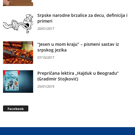
Srpske narodne brzalice za decu, definicija i
primeri
20/01/2017
“Jesen u mom kraju” – pismeni sastav iz
srpskog jezika
07/10/2017
Prepričana lektira „Hajduk u Beogradu“
(Gradimir Stojković)
25/01/2019
Facebook