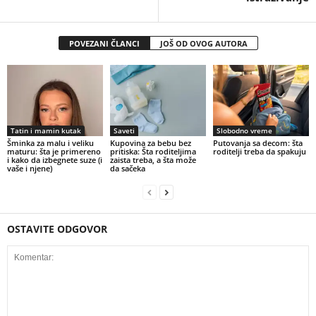
POVEZANI ČLANCI
JOŠ OD OVOG AUTORA
Tatin i mamin kutak
Saveti
Slobodno vreme
Šminka za malu i veliku
Kupovina za bebu bez
Putovanja sa decom: šta
maturu: šta je primereno
pritiska: Šta roditeljima
roditelji treba da spakuju
i kako da izbegnete suze (i
zaista treba, a šta može
vaše i njene)
da sačeka
OSTAVITE ODGOVOR