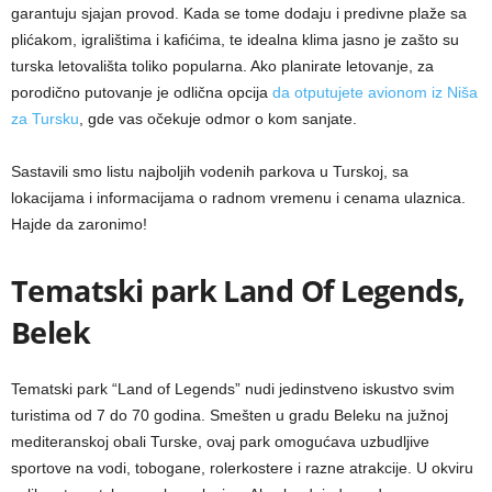
garantuju sjajan provod. Kada se tome dodaju i predivne plaže sa
plićakom, igralištima i kafićima, te idealna klima jasno je zašto su
turska letovališta toliko popularna. Ako planirate letovanje, za
porodično putovanje je odlična opcija
da otputujete avionom iz Niša
za Tursku
, gde vas očekuje odmor o kom sanjate.
Sastavili smo listu najboljih vodenih parkova u Turskoj, sa
lokacijama i informacijama o radnom vremenu i cenama ulaznica.
Hajde da zaronimo!
Tematski park Land Of Legends,
Belek
Tematski park “Land of Legends” nudi jedinstveno iskustvo svim
turistima od 7 do 70 godina. Smešten u gradu Beleku na južnoj
mediteranskoj obali Turske, ovaj park omogućava uzbudljive
sportove na vodi, tobogane, rolerkostere i razne atrakcije. U okviru