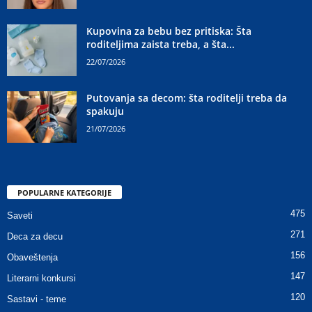
Kupovina za bebu bez pritiska: Šta
roditeljima zaista treba, a šta...
22/07/2026
Putovanja sa decom: šta roditelji treba da
spakuju
21/07/2026
POPULARNE KATEGORIJE
475
Saveti
271
Deca za decu
156
Obaveštenja
147
Literarni konkursi
120
Sastavi - teme