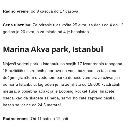
Radno vreme
: od 9 časova do 17 časova.
Cena ulaznica
: Za odrasle ulaz košta 25 evra, za decu od 4 do 12
godina je 20 evra, a za mlađe od 4 je besplatan.
Marina Akva park, Istanbul
Najveći vodeni park u Istanbulu sa svojih 17 izvanrednih tobogana,
15 različitih ekstremnih sportova na vodi, bazenom sa talasima i
dečijim igralištem u vodenom parku doneće vam pravo uživanje i
odmor u Istanbulu. Izgrađen je na zemljištu od 15.000 kvadratnih
metara, a posebna atrakcija je Looping Rocket Tube. Imaćete
osećaj kao da skačete sa neba, samo što ćete zapravo pasti u
bazen sa visine od 24,5 metara!
Radno vreme
: Od 11 sati do 19 sati.