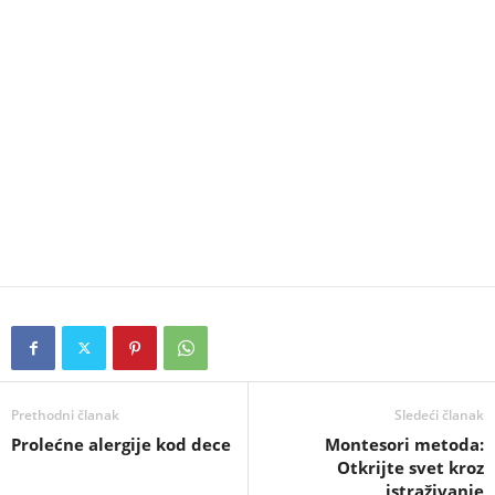
Prethodni članak
Sledeći članak
Prolećne alergije kod dece
Montesori metoda:
Otkrijte svet kroz
istraživanje