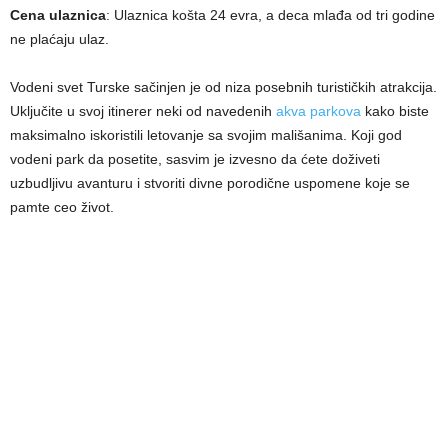
Cena ulaznica
: Ulaznica košta 24 evra, a deca mlađa od tri godine
ne plaćaju ulaz.
Vodeni svet Turske sačinjen je od niza posebnih turističkih atrakcija.
Uključite u svoj itinerer neki od navedenih
akva parkova
kako biste
maksimalno iskoristili letovanje sa svojim mališanima. Koji god
vodeni park da posetite, sasvim je izvesno da ćete doživeti
uzbudljivu avanturu i stvoriti divne porodične uspomene koje se
pamte ceo život.