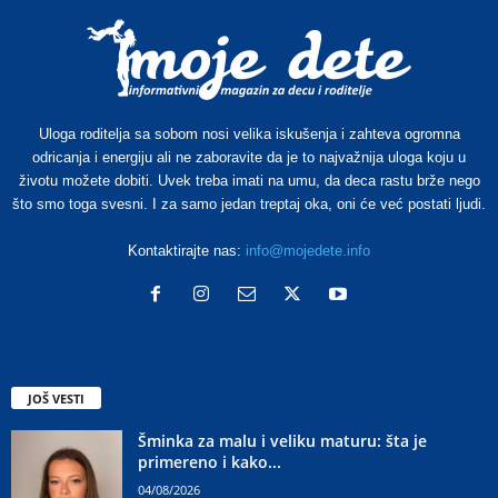
Uloga roditelja sa sobom nosi velika iskušenja i zahteva ogromna
odricanja i energiju ali ne zaboravite da je to najvažnija uloga koju u
životu možete dobiti. Uvek treba imati na umu, da deca rastu brže nego
što smo toga svesni. I za samo jedan treptaj oka, oni će već postati ljudi.
Kontaktirajte nas:
info@mojedete.info
JOŠ VESTI
Šminka za malu i veliku maturu: šta je
primereno i kako...
04/08/2026