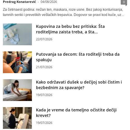
Predrag Konatarević
-
04/08/2026
0
Za četrnaest godina: nežan ten, maskara, roze usne. Bez jakog konturisanja,
tamnih senki i prevelikih veštačkih trepavica. Dogovor se pravi kod kuće, uz...
Kupovina za bebu bez pritiska: Šta
roditeljima zaista treba, a šta...
22/07/2026
Putovanja sa decom: šta roditelji treba da
spakuju
21/07/2026
Kako održavati dušek u dečijoj sobi čistim i
bezbednim za spavanje?
19/07/2026
Kada je vreme da temeljno očistite dečiji
krevet?
19/07/2026