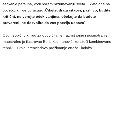
seckanje peršuna, vodi boljem razumevanju sveta… Zato ona na
početku knjige poručuje: „
Čitajte, dragi čitaoci, pažljivo, budite
kritični, ne verujte očekivanjima, očekujte da budete
prevareni, ne dozvolite da vas poezija uspava
“.
Ovu neobičnu knjigu za dugo čitanje, razmišljanje i posmatranje
maestralno je ilustrovao Boris Кuzmanović, koristeći kombinovanu
tehniku u kojoj preovladava prožimanje crteža i kolaža.