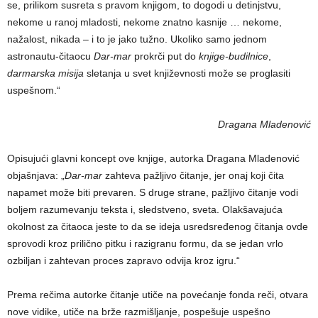
se, prilikom susreta s pravom knjigom, to dogodi u detinjstvu,
nekome u ranoj mladosti, nekome znatno kasnije … nekome,
nažalost, nikada – i to je jako tužno. Ukoliko samo jednom
astronautu-čitaocu
Dar-mar
prokrči put do
knjige-budilnice
,
darmarska misija
sletanja u svet književnosti može se proglasiti
uspešnom.“
Dragana Mladenović
Opisujući glavni koncept ove knjige, autorka Dragana Mladenović
objašnjava: „
Dar-mar
zahteva pažljivo čitanje, jer onaj koji čita
napamet može biti prevaren. S druge strane, pažljivo čitanje vodi
boljem razumevanju teksta i, sledstveno, sveta. Olakšavajuća
okolnost za čitaoca jeste to da se ideja usredsređenog čitanja ovde
sprovodi kroz prilično pitku i razigranu formu, da se jedan vrlo
ozbiljan i zahtevan proces zapravo odvija kroz igru.“
Prema rečima autorke čitanje utiče na povećanje fonda reči, otvara
nove vidike, utiče na brže razmišljanje, pospešuje uspešno