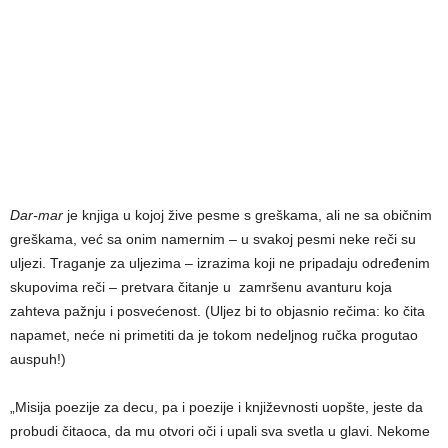
Dar-mar
je knjiga u kojoj žive pesme s greškama, ali ne sa običnim
greškama, već sa onim namernim – u svakoj pesmi neke reči su
uljezi. Traganje za uljezima – izrazima koji ne pripadaju određenim
skupovima reči – pretvara čitanje u zamršenu avanturu koja
zahteva pažnju i posvećenost. (Uljez bi to objasnio rečima: ko čita
napamet, neće ni primetiti da je tokom nedeljnog ručka progutao
auspuh!)
„Misija poezije za decu, pa i poezije i književnosti uopšte, jeste da
probudi čitaoca, da mu otvori oči i upali sva svetla u glavi. Nekome