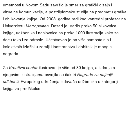
umetnosti u Novom Sadu završio je smer za grafički dizajn i
vizuelne komunikacije, a postdiplomske studije na predmetu grafika
i oblikovanje knjige. Od 2008. godine radi kao vanredni profesor na
Univerzitetu
Metropolitan
. Dosad je uradio preko 50 slikovnica,
knjiga, udžbenika i naslovnica sa preko 1000 ilustracija kako za
decu tako i za odrasle. Učestvovao je na više samostalnih i
kolektivnih izložbi u zemlji i inostranstvu i dobitnik je mnogih
nagrada.
Za
Kreativni centar
ilustrovao je više od 30 knjiga, a izdanja s
njegovim ilustracijama osvojila su čak tri
Nagrade za najbolji
udžbenik
Evropskog udruženja izdavača udžbenika u kategoriji
knjiga za predškolce.