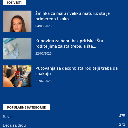
JOŠ VESTI
Šminka za malu i veliku maturu: šta je
primereno i kako...
04/08/2026
Kupovina za bebu bez pritiska: Šta
roditeljima zaista treba, a šta...
22/07/2026
Putovanja sa decom: šta roditelji treba da
spakuju
21/07/2026
POPULARNE KATEGORIJE
475
Saveti
271
Deca za decu