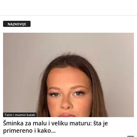
NAJNOVIJE
Tatin i mamin kutak
Šminka za malu i veliku maturu: šta je
primereno i kako...