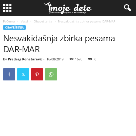
Početna
Vesti
Obaveštenja
Nesvakidašnja zbirka pesama DAR-MAR
OBAVEŠTENJA
Nesvakidašnja zbirka pesama
DAR-MAR
By
Predrag Konatarević
-
16/08/2019
1676
0