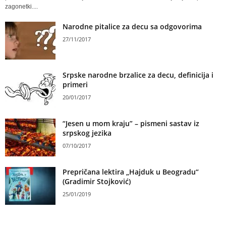
zagonetki....
Narodne pitalice za decu sa odgovorima
27/11/2017
Srpske narodne brzalice za decu, definicija i
primeri
20/01/2017
“Jesen u mom kraju” – pismeni sastav iz
srpskog jezika
07/10/2017
Prepričana lektira „Hajduk u Beogradu“
(Gradimir Stojković)
25/01/2019