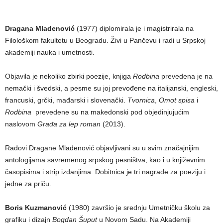
Dragana Mladenović
(1977) diplomirala je i magistrirala na
Filološkom fakultetu u Beogradu. Živi u Pančevu i radi u Srpskoj
akademiji nauka i umetnosti.
Objavila je nekoliko zbirki poezije, knjiga
Rodbina
prevedena je na
nemački i švedski, a pesme su joj prevođene na italijanski, engleski,
francuski, grčki, mađarski i slovenački.
Tvornica
,
Omot spisa
i
Rodbina
prevedene su na makedonski pod objedinjujućim
naslovom
Građa za lep roman
(2013).
Radovi Dragane Mladenović objavljivani su u svim značajnijim
antologijama savremenog srpskog pesništva, kao i u književnim
časopisima i strip izdanjima. Dobitnica je tri nagrade za poeziju i
jedne za priču.
Boris Kuzmanović
(1980) završio je srednju Umetničku školu za
grafiku i dizajn
Bogdan Šuput
u Novom Sadu. Na Akademiji