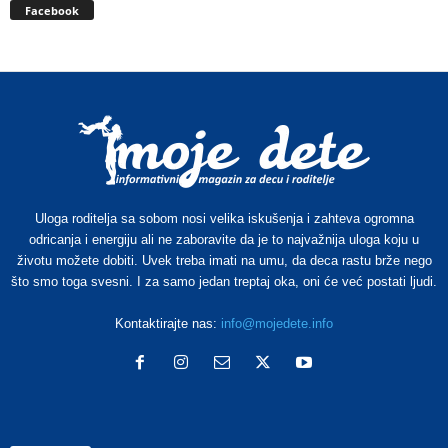
Facebook
Uloga roditelja sa sobom nosi velika iskušenja i zahteva ogromna
odricanja i energiju ali ne zaboravite da je to najvažnija uloga koju u
životu možete dobiti. Uvek treba imati na umu, da deca rastu brže nego
što smo toga svesni. I za samo jedan treptaj oka, oni će već postati ljudi.
Kontaktirajte nas:
info@mojedete.info