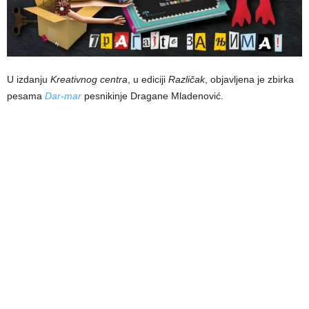
U izdanju
Kreativnog centra
, u ediciji
Različak
, objavljena je zbirka
pesama
Dar-mar
pesnikinje Dragane Mladenović.