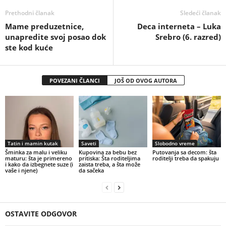
Prethodni članak
Sledeći članak
Mame preduzetnice,
Deca interneta – Luka
unapredite svoj posao dok
Srebro (6. razred)
ste kod kuće
POVEZANI ČLANCI
JOŠ OD OVOG AUTORA
Tatin i mamin kutak
Saveti
Slobodno vreme
Šminka za malu i veliku
Kupovina za bebu bez
Putovanja sa decom: šta
maturu: šta je primereno
pritiska: Šta roditeljima
roditelji treba da spakuju
i kako da izbegnete suze (i
zaista treba, a šta može
vaše i njene)
da sačeka
OSTAVITE ODGOVOR