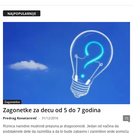
NAJPOPULARNIJE
Zagonetke
Zagonetke za decu od 5 do 7 godina
Predrag Konatarević
-
31/12/2016
15
Riznica narodne mudrosti prepuna je dragocenosti. Jedan od načina da
podstaknete dete da razmišlja a da to bude zabavno i zanimljivo jeste pomoću