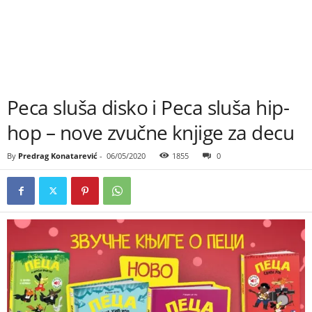
Peca sluša disko i Peca sluša hip-
hop – nove zvučne knjige za decu
By
Predrag Konatarević
-
06/05/2020
1855
0