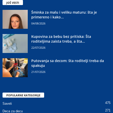
JOŠ VESTI
Šminka za malu i veliku maturu: šta je
primereno i kako...
04/08/2026
Kupovina za bebu bez pritiska: Šta
roditeljima zaista treba, a šta...
22/07/2026
Putovanja sa decom: šta roditelji treba da
spakuju
21/07/2026
POPULARNE KATEGORIJE
475
Saveti
271
Deca za decu