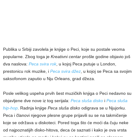
Publika u Srbiji zavolela je knjige o Peci, koje su postale veoma
popularne. Zbog toga je
Kreativni centar
prošle godine objavio još
dva naslova:
Peca svira rok
, u kojoj Peca putuje u London,
prestonicu rok muzike, i
Peca svira džez
, u kojoj se Peca sa svojim
saksofonom zaputio u Nju Orleans, grad džeza.
Posle velikog uspeha prvih šest muzičkih knjiga o Peci nedavno su
objavljene dve nove iz tog serijala:
Peca sluša disko
i
Peca sluša
hip-hop
. Radnja knjige
Peca sluša disko
odigrava se u Njujorku.
Peca i članovi njegove plesne grupe prijavili su se na takmičenje
koje se održava u diskoteci. Pored toga što će moći da čuju neke
od najpoznatijih disko-hitova, deca će saznati i kako je ova vrsta