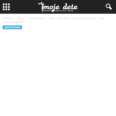
Početna
Vesti
Obaveštenja
Peca sluša disko i Peca sluša hip-hop – nove
zvučne knjige za...
OBAVEŠTENJA