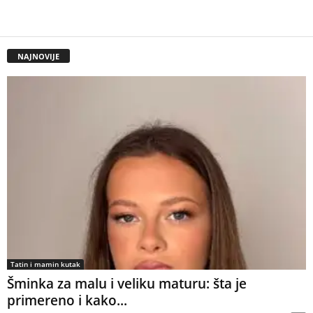
NAJNOVIJE
Tatin i mamin kutak
Šminka za malu i veliku maturu: šta je
primereno i kako...