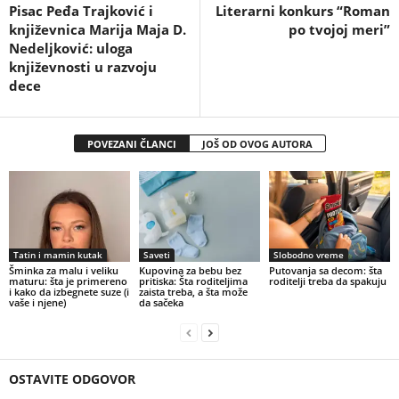
Pisac Peđa Trajković i
Literarni konkurs “Roman
književnica Marija Maja D.
po tvojoj meri”
Nedelјković: uloga
književnosti u razvoju
dece
POVEZANI ČLANCI
JOŠ OD OVOG AUTORA
Tatin i mamin kutak
Saveti
Slobodno vreme
Šminka za malu i veliku
Kupovina za bebu bez
Putovanja sa decom: šta
maturu: šta je primereno
pritiska: Šta roditeljima
roditelji treba da spakuju
i kako da izbegnete suze (i
zaista treba, a šta može
vaše i njene)
da sačeka
OSTAVITE ODGOVOR