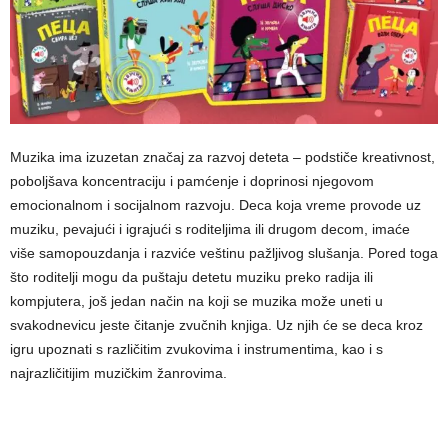
Muzika ima izuzetan značaj za razvoj deteta – podstiče kreativnost,
poboljšava koncentraciju i pamćenje i doprinosi njegovom
emocionalnom i socijalnom razvoju. Deca koja vreme provode uz
muziku, pevajući i igrajući s roditeljima ili drugom decom, imaće
više samopouzdanja i razviće veštinu pažljivog slušanja. Pored toga
što roditelji mogu da puštaju detetu muziku preko radija ili
kompjutera, još jedan način na koji se muzika može uneti u
svakodnevicu jeste čitanje zvučnih knjiga. Uz njih će se deca kroz
igru upoznati s različitim zvukovima i instrumentima, kao i s
najrazličitijim muzičkim žanrovima.