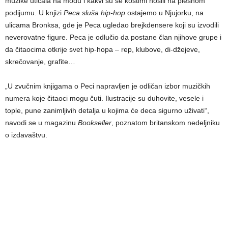
muzike uticala na modu i kakvi su se kostimi nosili na plesnom
podijumu. U knjizi
Peca sluša hip-hop
ostajemo u Njujorku, na
ulicama Bronksa, gde je Peca ugledao brejkdensere koji su izvodili
neverovatne figure. Peca je odlučio da postane član njihove grupe i
da čitaocima otkrije svet hip-hopa – rep, klubove, di-džejeve,
skrečovanje, grafite…
„U zvučnim knjigama o Peci napravljen je odličan izbor muzičkih
numera koje čitaoci mogu čuti. Ilustracije su duhovite, vesele i
tople, pune zanimljivih detalja u kojima će deca sigurno uživati“,
navodi se u magazinu
Bookseller
, poznatom britanskom nedeljniku
o izdavaštvu.