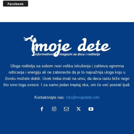
Facebook
Uloga roditelja sa sobom nosi velika iskušenja i zahteva ogromna
odricanja i energiju ali ne zaboravite da je to najvažnija uloga koju u
životu možete dobiti. Uvek treba imati na umu, da deca rastu brže nego
što smo toga svesni. I za samo jedan treptaj oka, oni će već postati ljudi.
Kontaktirajte nas:
info@mojedete.info