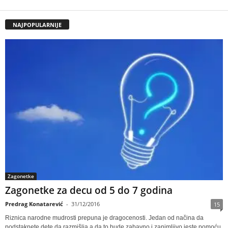
NAJPOPULARNIJE
Zagonetke
Zagonetke za decu od 5 do 7 godina
Predrag Konatarević
-
31/12/2016
15
Riznica narodne mudrosti prepuna je dragocenosti. Jedan od načina da
podstaknete dete da razmišlja a da to bude zabavno i zanimljivo jeste pomoću