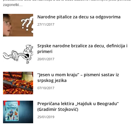
zagonetki....
Narodne pitalice za decu sa odgovorima
27/11/2017
Srpske narodne brzalice za decu, definicija i
primeri
20/01/2017
“Jesen u mom kraju” – pismeni sastav iz
srpskog jezika
07/10/2017
Prepričana lektira „Hajduk u Beogradu“
(Gradimir Stojković)
25/01/2019