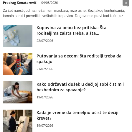
Predrag Konatarević
-
04/08/2026
0
Za četrnaest godina: nežan ten, maskara, roze usne. Bez jakog konturisanja,
tamnih senki i prevelikih veštačkih trepavica. Dogovor se pravi kod kuće, uz...
Kupovina za bebu bez pritiska: Šta
roditeljima zaista treba, a šta...
22/07/2026
Putovanja sa decom: šta roditelji treba da
spakuju
21/07/2026
Kako održavati dušek u dečijoj sobi čistim i
bezbednim za spavanje?
19/07/2026
Kada je vreme da temeljno očistite dečiji
krevet?
19/07/2026