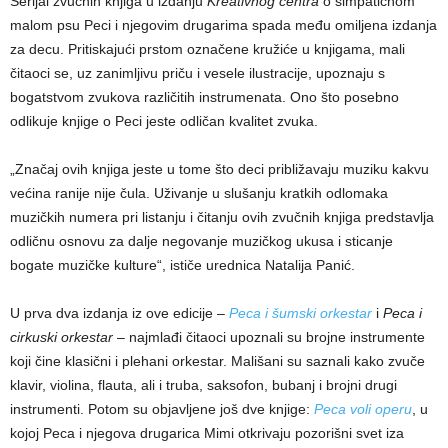
Serijal zvučnih knjiga u izdanju
Kreativnog centra
o simpatičnom
malom psu Peci i njegovim drugarima spada među omiljena izdanja
za decu. Pritiskajući prstom označene kružiće u knjigama, mali
čitaoci se, uz zanimljivu priču i vesele ilustracije, upoznaju s
bogatstvom zvukova različitih instrumenata. Ono što posebno
odlikuje knjige o Peci jeste odličan kvalitet zvuka.
„Značaj ovih knjiga jeste u tome što deci približavaju muziku kakvu
većina ranije nije čula. Uživanje u slušanju kratkih odlomaka
muzičkih numera pri listanju i čitanju ovih zvučnih knjiga predstavlja
odličnu osnovu za dalje negovanje muzičkog ukusa i sticanje
bogate muzičke kulture“, ističe urednica Natalija Panić.
U prva dva izdanja iz ove edicije –
Peca i šumski orkestar
i
Peca i
cirkuski orkestar
– najmlađi čitaoci upoznali su brojne instrumente
koji čine klasični i plehani orkestar. Mališani su saznali kako zvuče
klavir, violina, flauta, ali i truba, saksofon, bubanj i brojni drugi
instrumenti. Potom su objavljene još dve knjige:
Peca voli operu
, u
kojoj Peca i njegova drugarica Mimi otkrivaju pozorišni svet iza