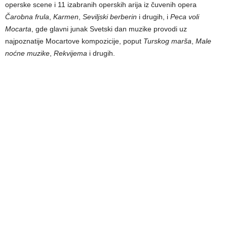
operske scene i 11 izabranih operskih arija iz čuvenih opera
Čarobna frula
,
Karmen
,
Seviljski berberin
i drugih, i
Peca voli
Mocarta
, gde glavni junak Svetski dan muzike provodi uz
najpoznatije Mocartove kompozicije, poput
Turskog marša
,
Male
noćne muzike
,
Rekvijema
i drugih.