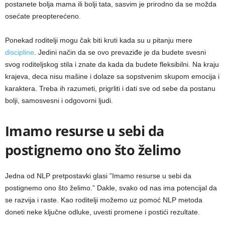
postanete bolja mama ili bolji tata, sasvim je prirodno da se možda
osećate preopterećeno.
Ponekad roditelji mogu čak biti kruti kada su u pitanju mere
discipline
. Jedini način da se ovo prevaziđe je da budete svesni
svog roditeljskog stila i znate da kada da budete fleksibilni. Na kraju
krajeva, deca nisu mašine i dolaze sa sopstvenim skupom emocija i
karaktera. Treba ih razumeti, prigrliti i dati sve od sebe da postanu
bolji, samosvesni i odgovorni ljudi.
Imamo resurse u sebi da
postignemo ono što želimo
Jedna od NLP pretpostavki glasi ”Imamo resurse u sebi da
postignemo ono što želimo.” Dakle, svako od nas ima potencijal da
se razvija i raste. Kao roditelji možemo uz pomoć NLP metoda
doneti neke ključne odluke, uvesti promene i postići rezultate.