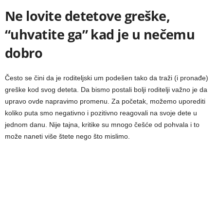
Ne lovite detetove greške,
“uhvatite ga” kad je u nečemu
dobro
Često se čini da je roditeljski um podešen tako da traži (i pronađe)
greške kod svog deteta. Da bismo postali bolji roditelji važno je da
upravo ovde napravimo promenu. Za početak, možemo uporediti
koliko puta smo negativno i pozitivno reagovali na svoje dete u
jednom danu. Nije tajna, kritike su mnogo češće od pohvala i to
može naneti više štete nego što mislimo.