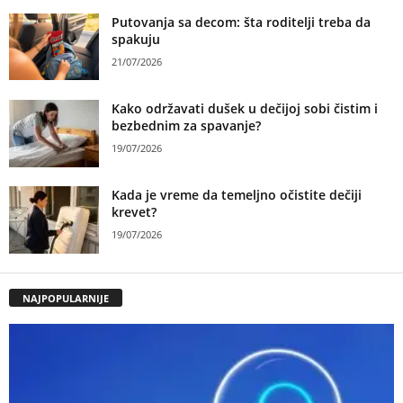
Putovanja sa decom: šta roditelji treba da
spakuju
21/07/2026
Kako održavati dušek u dečijoj sobi čistim i
bezbednim za spavanje?
19/07/2026
Kada je vreme da temeljno očistite dečiji
krevet?
19/07/2026
NAJPOPULARNIJE