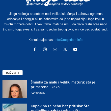
Uloga roditelja sa sobom nosi velika iskušenja i zahteva ogromna
odricanja i energiju ali ne zaboravite da je to najvažnija uloga koju u
životu možete dobiti. Uvek treba imati na umu, da deca rastu brže nego
što smo toga svesni. I za samo jedan treptaj oka, oni će već postati ljudi.
Kontaktirajte nas:
info@mojedete.info
JOŠ VESTI
Šminka za malu i veliku maturu: šta je
primereno i kako...
04/08/2026
Kupovina za bebu bez pritiska: Šta
roditeljima zaista treba, a šta...