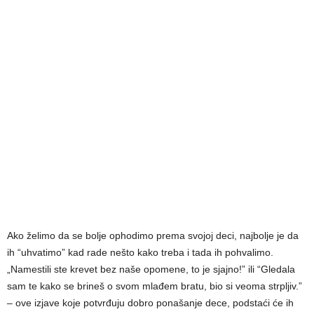
Ako želimo da se bolje ophodimo prema svojoj deci, najbolje je da
ih “uhvatimo” kad rade nešto kako treba i tada ih pohvalimo.
„Namestili ste krevet bez naše opomene, to je sjajno!” ili “Gledala
sam te kako se brineš o svom mlađem bratu, bio si veoma strpljiv.”
– ove izjave koje potvrđuju dobro ponašanje dece, podstaći će ih