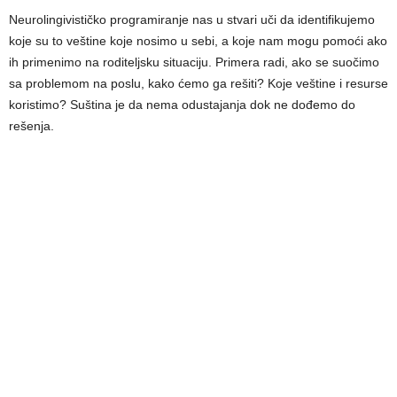
Neurolingivističko programiranje nas u stvari uči da identifikujemo
koje su to veštine koje nosimo u sebi, a koje nam mogu pomoći ako
ih primenimo na roditeljsku situaciju. Primera radi, ako se suočimo
sa problemom na poslu, kako ćemo ga rešiti? Koje veštine i resurse
koristimo? Suština je da nema odustajanja dok ne dođemo do
rešenja.