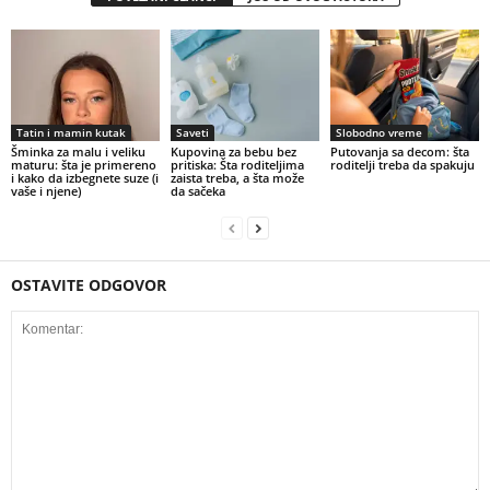
Tatin i mamin kutak
Saveti
Slobodno vreme
Šminka za malu i veliku
Kupovina za bebu bez
Putovanja sa decom: šta
maturu: šta je primereno
pritiska: Šta roditeljima
roditelji treba da spakuju
i kako da izbegnete suze (i
zaista treba, a šta može
vaše i njene)
da sačeka
OSTAVITE ODGOVOR