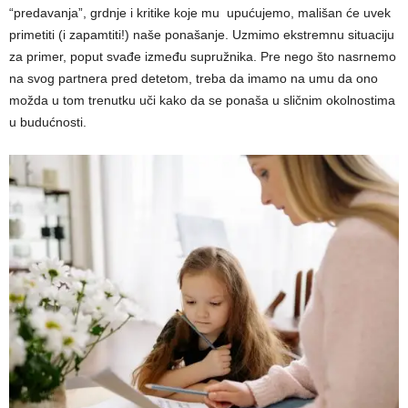
“predavanja”, grdnje i kritike koje mu upućujemo, mališan će uvek
primetiti (i zapamtiti!) naše ponašanje. Uzmimo ekstremnu situaciju
za primer, poput svađe između supružnika. Pre nego što nasrnemo
na svog partnera pred detetom, treba da imamo na umu da ono
možda u tom trenutku uči kako da se ponaša u sličnim okolnostima
u budućnosti.