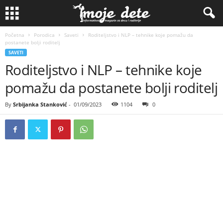
Početna
Porodica
Saveti
Roditeljstvo i NLP – tehnike koje pomažu da
postanete bolji roditelj
SAVETI
Roditeljstvo i NLP – tehnike koje
pomažu da postanete bolji roditelj
By
Srbijanka Stanković
-
01/09/2023
1104
0