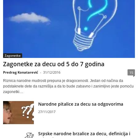
Zagonetke
Zagonetke za decu od 5 do 7 godina
Predrag Konatarević
-
31/12/2016
15
Riznica narodne mudrosti prepuna je dragocenosti. Jedan od načina da
podstaknete dete da razmišlja a da to bude zabavno i zanimljivo jeste pomoću
zagonetki....
Narodne pitalice za decu sa odgovorima
27/11/2017
Srpske narodne brzalice za decu, definicija i