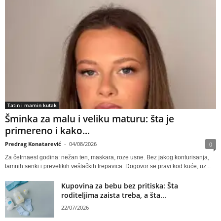
Tatin i mamin kutak
Šminka za malu i veliku maturu: šta je
primereno i kako...
Predrag Konatarević
-
04/08/2026
0
Za četrnaest godina: nežan ten, maskara, roze usne. Bez jakog konturisanja,
tamnih senki i prevelikih veštačkih trepavica. Dogovor se pravi kod kuće, uz...
Kupovina za bebu bez pritiska: Šta
roditeljima zaista treba, a šta...
22/07/2026