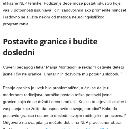
efikasne NLP tehnike. Podizanje dece može postati iskustvo koje
vas u potpunosti ispunjava i čini zadovoljnim ako promenite mindset
i redovno se služite nekim od metoda neurolingvističkog
programiranja.
Postavite granice i budite
dosledni
Čuveni pedagog i lekar Marija Montesori je rekla: “Postavite detetu
jasne i čvrste granice. Unutar njih dozvolite mu potpunu slobodu.”
Pitanje granica je uvek bilo problematično, a čini se da je u
modernom roditeljstvu naročito postalo teško postaviti jasne
granice kojih će se držati i deca i roditelji. Koji su to ciljevi discipline i
vaspitanja koje želite da uspostavite u svojoj porodici? Kako da
postavite granice i ostanete dosledni svojim roditeljskim principima?
Odgovore na ova pitanja možete dobiti na NLP practitioner obuci.