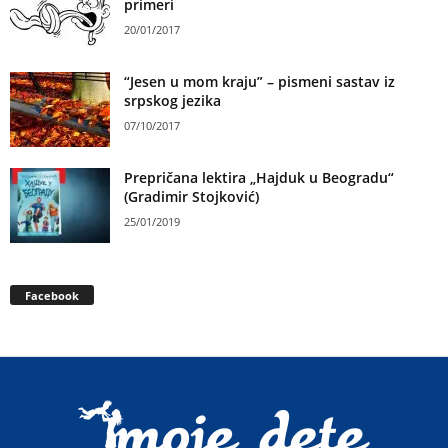
primeri
20/01/2017
“Jesen u mom kraju” – pismeni sastav iz
srpskog jezika
07/10/2017
Prepričana lektira „Hajduk u Beogradu“
(Gradimir Stojković)
25/01/2019
Facebook