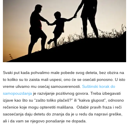
Svaki put kada pohvalimo male pobede svog deteta, bez obzira na
to koliko su to zaista mali uspesi, ono će se osećati ponosno. U isto
vreme ulivamo mu osećaj samouverenosti.
Suštinski korak do
samopouzdanja
je razvijanje pozitivnog govora. Treba izbegavati
izjave kao što su “zašto toliko plačeš?” ili “kakva glupost”, odnosno
rečenice koje mogu opteretiti mališana. Odabir pravih fraza i reči
saosećanja daju detetu do znanja da je u redu da napravi greške,
ali i da vam se njegovo ponašanje ne dopada.