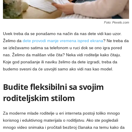
Foto: Pexels.com
Uvek treba da se ponašamo na način da nas dete vidi kao uzor.
Želimo da
dete provodi manje vremena ispred ekrana
? Ne treba da
se izležavamo satima sa telefonom u ruci dok se ono igra pored
nas. Želimo da mališan više čita? Neka vidi roditelje kako čitaju.
Koje god ponašanje ili naviku želimo da dete izgradi, treba da
budemo svesni da će usvojiti samo ako vidi nas kao model.
Budite fleksibilni sa svojim
roditeljskim stilom
Za moderne mlade roditelje u eri interneta postoji toliko mnogo
korisnog i eduktivnog materijala o roditljstvu. Ako ste pogledali
mnogo video snimaka i pročitali bezbroj članaka na temu kako da