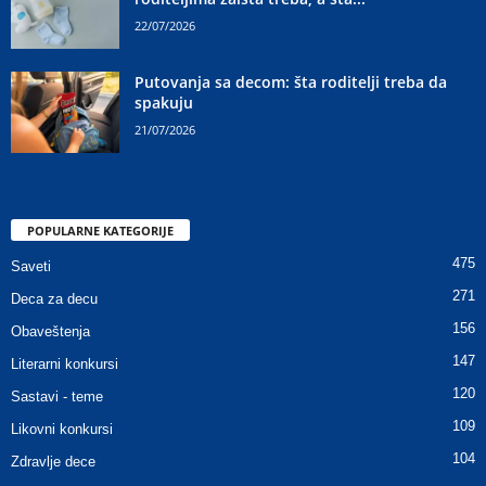
22/07/2026
Putovanja sa decom: šta roditelji treba da
spakuju
21/07/2026
POPULARNE KATEGORIJE
475
Saveti
271
Deca za decu
156
Obaveštenja
147
Literarni konkursi
120
Sastavi - teme
109
Likovni konkursi
104
Zdravlje dece