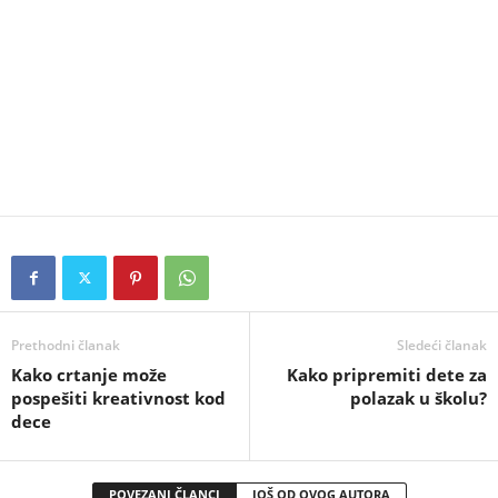
Prethodni članak
Sledeći članak
Kako crtanje može
Kako pripremiti dete za
pospešiti kreativnost kod
polazak u školu?
dece
POVEZANI ČLANCI
JOŠ OD OVOG AUTORA