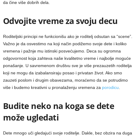
da čine više dobrih dela.
Odvojite vreme za svoju decu
Roditeljski principi ne funkcionišu ako je roditelj odsutan sa “scene”.
Važno je da osvestimo na koji način podižemo svoje dete i koliko
vremena i pažnje mu istinski posvećujemo. Deca su ogromna
odgovornost koja zahteva naše kvalitetno vreme i najbolje moguće
ponašanje. U savremenom društvu sve je više prezauzetih roditelja
koji ne mogu da izabalansiraju posao i privatan život. Ako smo
zauzeti poslom i drugim obavezama, moraćemo da se potrudimo
više i budemo kreativni u pronalaženju vremena za
porodicu
.
Budite neko na koga se dete
može ugledati
Dete mnogo uči gledajući svoje roditelje. Dakle, bez obzira na duga