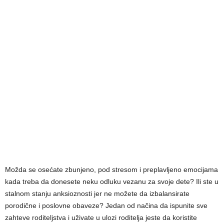
Možda se osećate zbunjeno, pod stresom i preplavljeno emocijama
kada treba da donesete neku odluku vezanu za svoje dete? Ili ste u
stalnom stanju anksioznosti jer ne možete da izbalansirate
porodične i poslovne obaveze? Jedan od načina da ispunite sve
zahteve roditeljstva i uživate u ulozi roditelja jeste da koristite