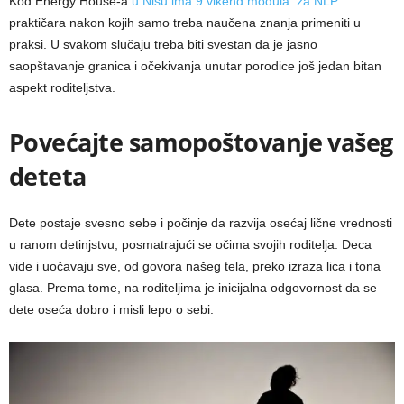
Kod Energy House-a
u Nišu ima 9 vikend modula za NLP
praktičara
nakon kojih samo treba naučena znanja primeniti u
praksi. U svakom slučaju treba biti svestan da je jasno
saopštavanje granica i očekivanja unutar porodice još jedan bitan
aspekt roditeljstva.
Povećajte samopoštovanje vašeg
deteta
Dete postaje svesno sebe i počinje da razvija osećaj lične vrednosti
u ranom detinjstvu, posmatrajući se očima svojih roditelja. Deca
vide i uočavaju sve, od govora našeg tela, preko izraza lica i tona
glasa. Prema tome, na roditeljima je inicijalna odgovornost da se
dete oseća dobro i misli lepo o sebi.