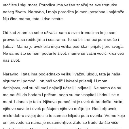
utočište i sigurnost. Porodica ima važan značaj za sve trenutke
našeg života. Naravno, i moja porodica je meni posebna i najdraža.
Nju čine mama, tata, i dve sestre.
Od kad znam za sebe uživala sam u svim trenucima koje sam
provodila sa roditeljima i sestrama. To su bili trenuci puni sreće i
ljubavi. Mama je uvek bila moja velika podrška i prijatelj pre svega.
Ne samo što su nam podarile život, mame su važni vodiči kroz ceo
naš život.
Naravno, i tata ima podjednako veliku i važnu ulogu, tata je naša
sigurnost i pomoć. I on naš vodič i iskreni prijatelj. U mom
detinjstvu, oni su bili moji najbolji učitelji i prijatelji. Ne samo da su
me naučili da hodam i pričam, nego su me vaspitali i brinuli se o
meni. I danas je tako. Njihova pomoć mi je uvek dobrodošla. Volim
njihove savete i uvek poštujem njihovo mišljenje. Roditelji uvek
misle dobro svojoj deci u to sam se hiljadu puta uverila. Vreme koje
oni provode sa nama je nezamenljivo. Zato se trude da što više