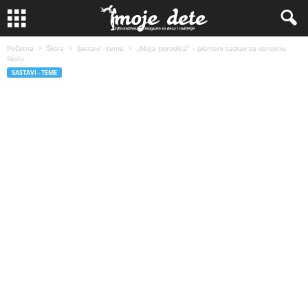
Početna
Škola
Sastavi - teme
„Moja porodica“ – pismeni sastav za osnovnu
školu
SASTAVI - TEME