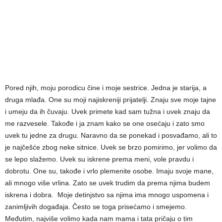
Pored njih, moju porodicu čine i moje sestrice. Jedna je starija, a
druga mlađa. One su moji najiskreniji prijatelji. Znaju sve moje tajne
i umeju da ih čuvaju. Uvek primete kad sam tužna i uvek znaju da
me razvesele. Takođe i ja znam kako se one osećaju i zato smo
uvek tu jedne za drugu. Naravno da se ponekad i posvađamo, ali to
je najčešće zbog neke sitnice. Uvek se brzo pomirimo, jer volimo da
se lepo slažemo. Uvek su iskrene prema meni, vole pravdu i
dobrotu. One su, takođe i vrlo plemenite osobe. Imaju svoje mane,
ali mnogo više vrlina. Zato se uvek trudim da prema njima budem
iskrena i dobra. Moje detinjstvo sa njima ima mnogo uspomena i
zanimljivih događaja. Često se toga prisećamo i smejemo.
Međutim, najviše volimo kada nam mama i tata pričaju o tim