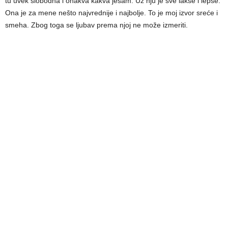
tu uvek slobodna i onakva kakva jesam. Uz nju je sve lakše i lepše.
Ona je za mene nešto najvrednije i najbolje. To je moj izvor sreće i
smeha. Zbog toga se ljubav prema njoj ne može izmeriti.