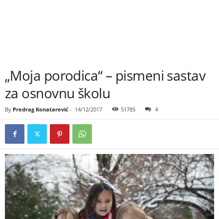
„Moja porodica“ – pismeni sastav
za osnovnu školu
By
Predrag Konatarević
-
14/12/2017
51785
4