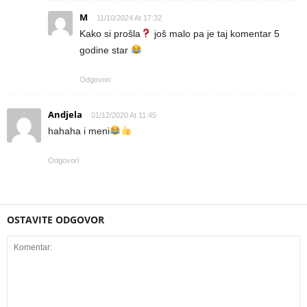
M
11/10/2024 At 17:32
Kako si prošla
još malo pa je taj komentar 5
godine star
Odgovori
Andjela
01/12/2020 At 11:45
hahaha i meni
Odgovori
OSTAVITE ODGOVOR