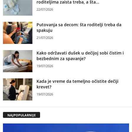
roditeljima zaista treba, a šta...
22/07/2026
Putovanja sa decom: šta roditelji treba da
spakuju
21/07/2026
Kako održavati dušek u dečijoj sobi čistim i
bezbednim za spavanje?
19/07/2026
Kada je vreme da temeljno očistite dečiji
krevet?
19/07/2026
NAJPOPULARNIJE