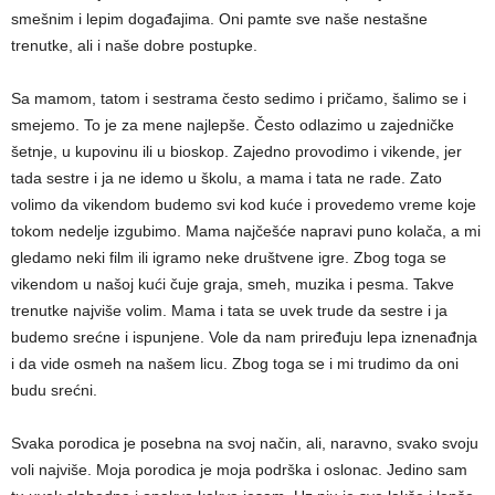
smešnim i lepim događajima. Oni pamte sve naše nestašne
trenutke, ali i naše dobre postupke.
Sa mamom, tatom i sestrama često sedimo i pričamo, šalimo se i
smejemo. To je za mene najlepše. Često odlazimo u zajedničke
šetnje, u kupovinu ili u bioskop. Zajedno provodimo i vikende, jer
tada sestre i ja ne idemo u školu, a mama i tata ne rade. Zato
volimo da vikendom budemo svi kod kuće i provedemo vreme koje
tokom nedelje izgubimo. Mama najčešće napravi puno kolača, a mi
gledamo neki film ili igramo neke društvene igre. Zbog toga se
vikendom u našoj kući čuje graja, smeh, muzika i pesma. Takve
trenutke najviše volim. Mama i tata se uvek trude da sestre i ja
budemo srećne i ispunjene. Vole da nam priređuju lepa iznenađnja
i da vide osmeh na našem licu. Zbog toga se i mi trudimo da oni
budu srećni.
Svaka porodica je posebna na svoj način, ali, naravno, svako svoju
voli najviše. Moja porodica je moja podrška i oslonac. Jedino sam