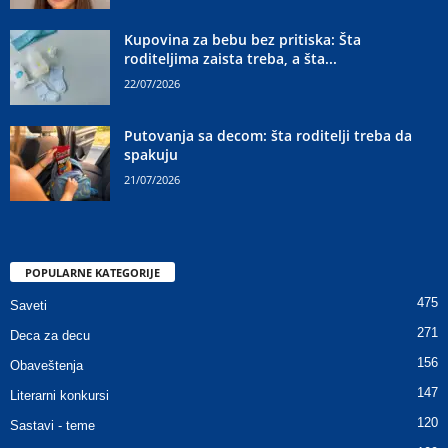
Kupovina za bebu bez pritiska: Šta
roditeljima zaista treba, a šta...
22/07/2026
Putovanja sa decom: šta roditelji treba da
spakuju
21/07/2026
POPULARNE KATEGORIJE
475
Saveti
271
Deca za decu
156
Obaveštenja
147
Literarni konkursi
120
Sastavi - teme