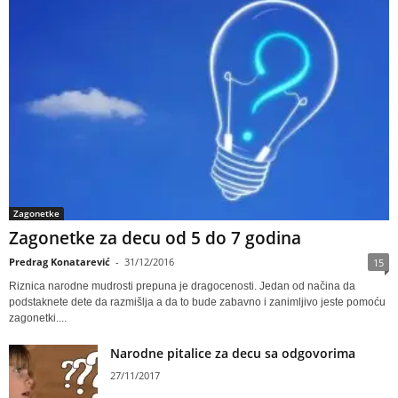
Zagonetke
Zagonetke za decu od 5 do 7 godina
Predrag Konatarević
-
31/12/2016
15
Riznica narodne mudrosti prepuna je dragocenosti. Jedan od načina da
podstaknete dete da razmišlja a da to bude zabavno i zanimljivo jeste pomoću
zagonetki....
Narodne pitalice za decu sa odgovorima
27/11/2017