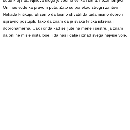
budu kraj nas. Njihova uloga je veoma velika i bitna, nezamenljiva.
Oni nas vode ka pravom putu. Zato su ponekad strogi i zahtevni.
Nekada kritikuju, ali samo da bismo shvatili da tada nismo dobro i
ispravno postupili. Tako da znam da je svaka kritika iskrena i
dobronamerna. Čak i onda kad se ljute na mene i sestre, ja znam
da oni ne misle ništa loše, i da nas i dalje i iznad svega najviše vole.