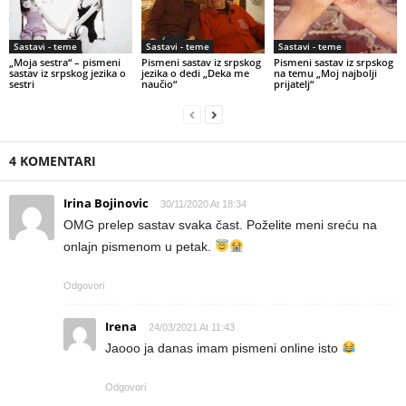
Sastavi - teme
Sastavi - teme
Sastavi - teme
„Moja sestra“ – pismeni
Pismeni sastav iz srpskog
Pismeni sastav iz srpskog
sastav iz srpskog jezika o
jezika o dedi „Deka me
na temu „Moj najbolji
sestri
naučio“
prijatelj“
4 KOMENTARI
Irina Bojinovic
30/11/2020 At 18:34
OMG prelep sastav svaka čast. Poželite meni sreću na
onlajn pismenom u petak.
Odgovori
Irena
24/03/2021 At 11:43
Jaooo ja danas imam pismeni online isto
Odgovori