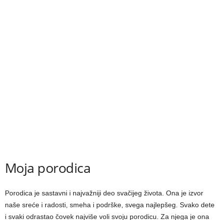
Moja porodica
Porodica je sastavni i najvažniji deo svačijeg života. Ona je izvor
naše sreće i radosti, smeha i podrške, svega najlepšeg. Svako dete
i svaki odrastao čovek najviše voli svoju porodicu. Za njega je ona