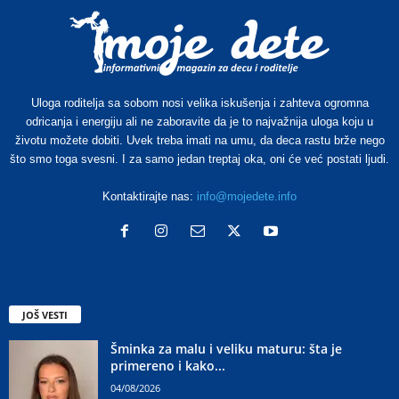
Uloga roditelja sa sobom nosi velika iskušenja i zahteva ogromna
odricanja i energiju ali ne zaboravite da je to najvažnija uloga koju u
životu možete dobiti. Uvek treba imati na umu, da deca rastu brže nego
što smo toga svesni. I za samo jedan treptaj oka, oni će već postati ljudi.
Kontaktirajte nas:
info@mojedete.info
JOŠ VESTI
Šminka za malu i veliku maturu: šta je
primereno i kako...
04/08/2026