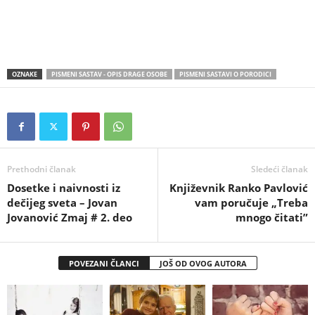
OZNAKE
PISMENI SASTAV - OPIS DRAGE OSOBE
PISMENI SASTAVI O PORODICI
Prethodni članak
Sledeći članak
Dosetke i naivnosti iz
Književnik Rankо Pavlović
dečijeg sveta – Jovan
vam poručuje „Treba
Jovanović Zmaj # 2. deo
mnogo čitati”
POVEZANI ČLANCI
JOŠ OD OVOG AUTORA