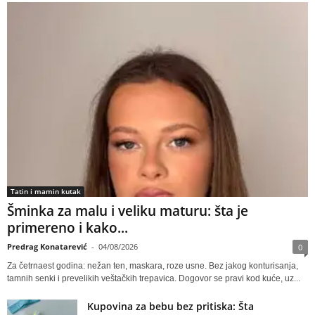
Tatin i mamin kutak
Šminka za malu i veliku maturu: šta je
primereno i kako...
Predrag Konatarević
-
04/08/2026
0
Za četrnaest godina: nežan ten, maskara, roze usne. Bez jakog konturisanja,
tamnih senki i prevelikih veštačkih trepavica. Dogovor se pravi kod kuće, uz...
Kupovina za bebu bez pritiska: Šta