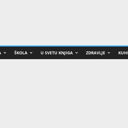
A
ŠKOLA
U SVETU KNJIGA
ZDRAVLJE
KUHI