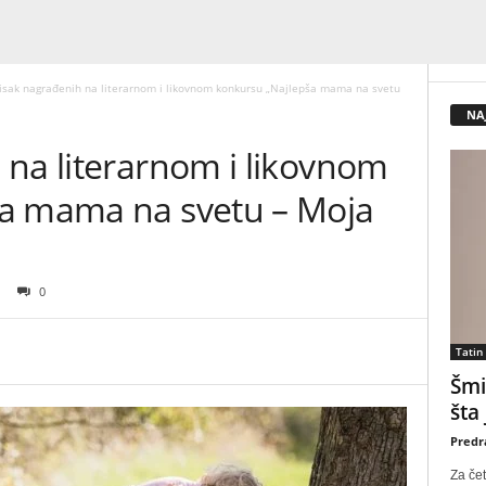
isak nagrađenih na literarnom i likovnom konkursu „Najlepša mama na svetu
NA
 na literarnom i likovnom
ša mama na svetu – Moja
0
Tatin
Šmi
šta
Predr
Za čet