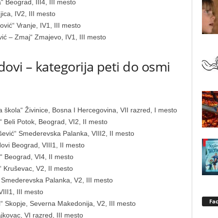
“ Beograd, III4, III mesto
jica, IV2, III mesto
ić“ Vranje, IV1, III mesto
ić – Zmaj“ Zmajevo, IV1, III mesto
dovi – kategorija peti do osmi
škola“ Živinice, Bosna I Hercegovina, VII razred, I mesto
 Beli Potok, Beograd, VI2, II mesto
šević“ Smederevska Palanka, VIII2, II mesto
ovi Beograd, VIII1, II mesto
“ Beograd, VI4, II mesto
 Kruševac, V2, II mesto
“ Smederevska Palanka, V2, III mesto
III1, III mesto
Fa
 Skopje, Severna Makedonija, V2, III mesto
jkovac, VI razred, III mesto