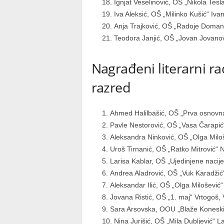
Ignjat Veselinović, OŠ „Nikola Tesla
Iva Aleksić, OŠ „Milinko Kušić“ Ivan
Anja Trajković, OŠ „Radoje Domanov
Teodora Janjić, OŠ „Jovan Jovanov
Nagrađeni literarni ra
razred
Ahmed Halilbašić, OŠ „Prva osnovna 
Pavle Nestorović, OŠ „Vasa Čarapić“
Aleksandra Ninković, OŠ „Olga Milo
Uroš Tirnanić, OŠ „Ratko Mitrović“ N
Larisa Kablar, OŠ „Ujedinjene nacije
Andrea Aladrović, OŠ „Vuk Karadžić“
Aleksandar Ilić, OŠ „Olga Milošević
Jovana Ristić, OŠ „1. maj“ Vrtogoš, V
Sara Arsovska, OOU „Blaže Koneski“
Nina Jurišić, OŠ „Mila Dubljević“ La