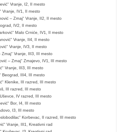
ić“ Vranje, I2, II mesto
Vranje, IV1, II mesto
vić – Zmaj“ Vranje, II2, II mesto
eograd, IV2, II mesto
rković“ Malo Crniće, IV1, II mesto
vić“ Vranje, II4, II mesto
ić“ Vranje, IV3, II mesto
Zmaj“ Vranje, III3, III mesto
ić – Zmaj“ Zmajevo, IV1, III mesto
 Vranje, III3, III mesto
 Beograd, III4, III mesto
 Klenike, III razred, III mesto
, III razred, III mesto
Uševce, IV razred, III mesto
vić“ Bor, I4, III mesto
dovo, I3, III mesto
slobodilac“ Korbevac, II razred, III mesto
“ Vranje, III1, Kreativni rad
 Kruševac, I3, Kreativni rad