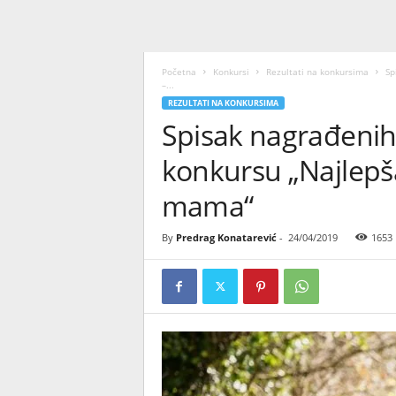
Početna
Konkursi
Rezultati na konkursima
Sp
–...
REZULTATI NA KONKURSIMA
Spisak nagrađenih
konkursu „Najlep
mama“
By
Predrag Konatarević
-
24/04/2019
1653