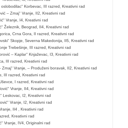
 oslobodilac“ Korbevac, III razred, Kreativni rad
ić – Zmaj“ Vranje, II2, Kreativni rad
“ Vranje, I4, Kreativni rad
 Železnik, Beograd, II4, Kreativni rad
rica, Crna Gora, II razred, Kreativni rad
ski“ Skopje, Severna Makedonija, II5, Kreativni rad
je Trebešinje, III razred, Kreativni rad
rović – Kaplar“ Knjaževac, I3, Kreativni rad
, III razred, Kreativni rad
Zmaj“ Vranje, – Produženi boravak, II2, Kreativni rad
 III razred, Kreativni rad
ševce, I razred, Kreativni rad
vić“ Vranje, II4, Kreativni rad
 Leskovac, I2, Kreativni rad
ić“ Vranje, I2, Kreativni rad
ranje, II4 , Kreativni rad
azred, Kreativni rad
“ Vranje, IV4, Originalni rad