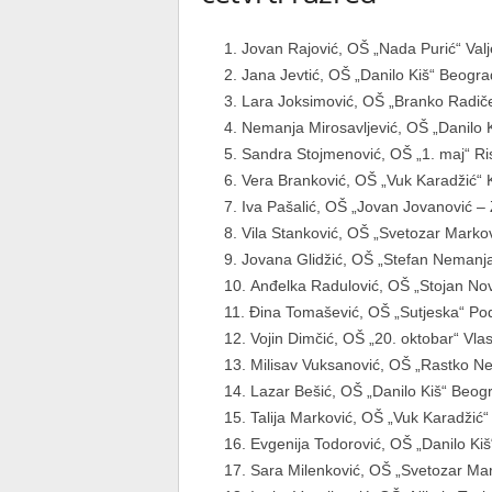
Jovan Rajović, OŠ „Nada Purić“ Valje
Jana Jevtić, OŠ „Danilo Kiš“ Beograd
Lara Joksimović, OŠ „Branko Radičev
Nemanja Mirosavljević, OŠ „Danilo K
Sandra Stojmenović, OŠ „1. maj“ Ris
Vera Branković, OŠ „Vuk Karadžić“ K
Iva Pašalić, OŠ „Jovan Jovanović – Z
Vila Stanković, OŠ „Svetozar Markovi
Jovana Glidžić, OŠ „Stefan Nemanja“ 
Anđelka Radulović, OŠ „Stojan Nova
Đina Tomašević, OŠ „Sutjeska“ Podg
Vojin Dimčić, OŠ „20. oktobar“ Vlase
Milisav Vuksanović, OŠ „Rastko Ne
Lazar Bešić, OŠ „Danilo Kiš“ Beogr
Talija Marković, OŠ „Vuk Karadžić“ 
Evgenija Todorović, OŠ „Danilo Kiš“
Sara Milenković, OŠ „Svetozar Marko