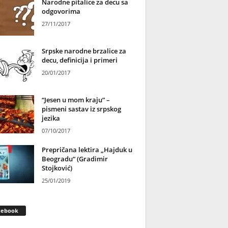
Narodne pitalice za decu sa
odgovorima
27/11/2017
Srpske narodne brzalice za
decu, definicija i primeri
20/01/2017
“Jesen u mom kraju” –
pismeni sastav iz srpskog
jezika
07/10/2017
Prepričana lektira „Hajduk u
Beogradu“ (Gradimir
Stojković)
25/01/2019
cebook