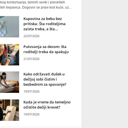
kog konturisanja, tamnih senki i prevelikih
kih trepavica. Dogovor se pravi kod kuće, uz...
Kupovina za bebu bez
pritiska: Šta roditeljima
zaista treba, a šta...
22/07/2026
Putovanja sa decom: šta
roditelji treba da spakuju
21/07/2026
Kako održavati dušek u
dečijoj sobi čistim i
bezbednim za spavanje?
19/07/2026
Kada je vreme da temeljno
očistite dečiji krevet?
19/07/2026