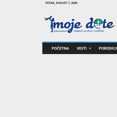
PETAK, AVGUST 7, 2026
M
o
j
e
d
e
t
POČETNA
VESTI
PORODIC
e