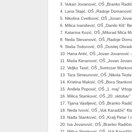
Vukan Jovanović, OŠ „Branko Radičev
Lana Stajić, OŠ „Radoje Domanović“ 
Nikolina Cvetković, OŠ „Jovan Jovano
Milica Ivanišević, OŠ „Danilo Kiš“ B
Katarina Kozić, OŠ „Milorad Mića Ma
Neda Stevanović, OŠ „Radoje Domano
Staša Todorović, OŠ „Dositej Obradov
Hana Antić, OŠ „Jovan Jovanović – 
Maša Keranović, OŠ „Jovan Jovanov
Veljko Tasić, OŠ „Svetozar Marković“
Tara Simeunović, OŠ „Nikola Tesla“
Kristina Maksić, OŠ „Bora Stanković“
Anđela Popović, OŠ „1. maj“ Vrtogoš
Milica Stanković, OŠ „20. oktobar“ 
Tijana Vasiljević, OŠ „Branko Radiče
Neda Ivović, OŠ „Vuk Karadžić“ Kla
Nađa Stanković, OŠ „Kralj Petar I o
Iva Jovanović, OŠ „Branko Radičević
Milica Stanković, OŠ „Vuk Karadžić“