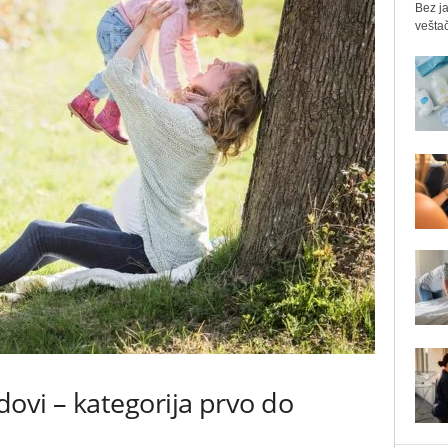
Bez ja
veštač
dovi – kategorija prvo do