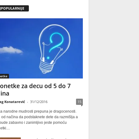
JPOPULARNIJE
netke
onetke za decu od 5 do 7
ina
ag Konatarević
-
31/12/2016
15
ca narodne mudrosti prepuna je dragocenosti.
 od načina da podstaknete dete da razmišlja a
 bude zabavno i zanimljivo jeste pomoću
tki....