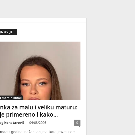
JNOVIJE
 i mamin kutak
nka za malu i veliku maturu:
 je primereno i kako...
ag Konatarević
-
04/08/2026
0
rnaest godina: nežan ten, maskara, roze usne.