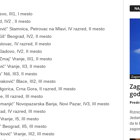
NA
vo, III1, I mesto
, IV2 , II mesto
ić“ Stamnica, Petrovac na Mlavi, IV razred, II mesto
iš“ Beograd, IV2, II mesto
tovac, IV razred, II mesto
ladovo, IV2, II mesto
maj“ Vranje, III1, II mesto
ć“ Vranje, II3, II mesto
Niš, III3, II mesto
Zago
ković“ Blace, III2, III mesto
Zag
orica, Crna Gora, II razred, III mesto
god
, III razred, III mesto
Predr
manjić“ Novopazarska Banja, Novi Pazar, IV3, III mesto
ad, IV razred, III mesto
Rizni
Jedan
Vranje, I5, III mesto
da to
 Beograd, II5, III mesto
zagone
vić“ Vranje, III2, III mesto