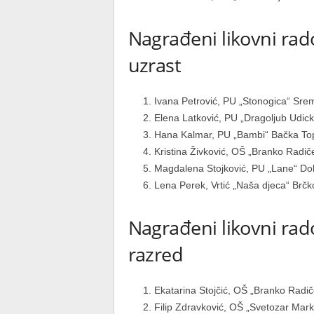
Nagrađeni likovni rado
uzrast
Ivana Petrović, PU „Stonogica“ Srem
Elena Latković, PU „Dragoljub Udicki“
Hana Kalmar, PU „Bambi“ Bačka Topol
Kristina Živković, OŠ „Branko Radičev
Magdalena Stojković, PU „Lane“ Dobr
Lena Perek, Vrtić „Naša djeca“ Brčko
Nagrađeni likovni rado
razred
Ekatarina Stojčić, OŠ „Branko Radiče
Filip Zdravković, OŠ „Svetozar Marko