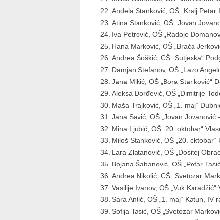
Anđela Stanković, OŠ „Kralj Petar I
Atina Stanković, OŠ „Jovan Jovanov
Iva Petrović, OŠ „Radoje Domanović
Hana Marković, OŠ „Braća Jerković“
Andrea Šoškić, OŠ „Sutjeska“ Podgo
Damjan Stefanov, OŠ „Lazo Angelov
Jana Mikić, OŠ „Bora Stanković“ Don
Aleksa Đorđević, OŠ „Dimitrije Todo
Maša Trajković, OŠ „1. maj“ Dubnica
Jana Savić, OŠ „Jovan Jovanović – 
Mina Ljubić, OŠ „20. oktobar“ Vlase,
Miloš Stanković, OŠ „20. oktobar“ U
Lara Zlatanović, OŠ „Dositej Obrado
Bojana Šabanović, OŠ „Petar Tasić“
Andrea Nikolić, OŠ „Svetozar Markov
Vasilije Ivanov, OŠ „Vuk Karadžić“ V
Sara Antić, OŠ „1. maj“ Katun, IV r
Sofija Tasić, OŠ „Svetozar Marković