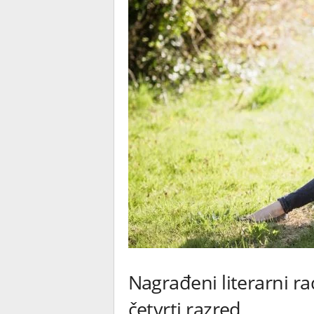
Nagrađeni literarni ra
četvrti razred