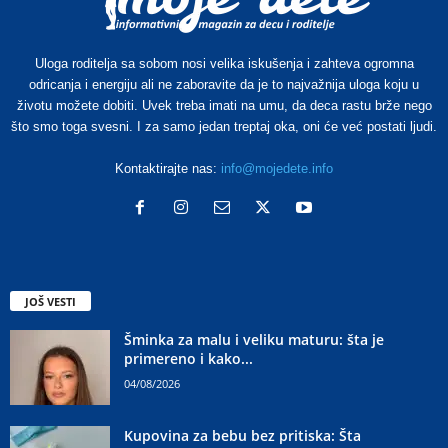
Uloga roditelja sa sobom nosi velika iskušenja i zahteva ogromna
odricanja i energiju ali ne zaboravite da je to najvažnija uloga koju u
životu možete dobiti. Uvek treba imati na umu, da deca rastu brže nego
što smo toga svesni. I za samo jedan treptaj oka, oni će već postati ljudi.
Kontaktirajte nas:
info@mojedete.info
JOŠ VESTI
Šminka za malu i veliku maturu: šta je
primereno i kako...
04/08/2026
Kupovina za bebu bez pritiska: Šta