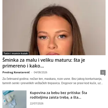
Tatin i mamin kutak
Šminka za malu i veliku maturu: šta je
primereno i kako...
Predrag Konatarević
-
04/08/2026
0
Za četrnaest godina: nežan ten, maskara, roze usne. Bez jakog konturisanja,
tamnih senki i prevelikih veštačkih trepavica. Dogovor se pravi kod kuće, uz...
Kupovina za bebu bez pritiska: Šta
roditeljima zaista treba, a šta...
22/07/2026