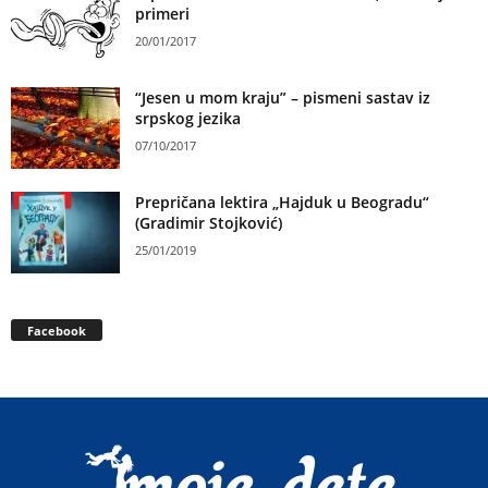
primeri
20/01/2017
“Jesen u mom kraju” – pismeni sastav iz
srpskog jezika
07/10/2017
Prepričana lektira „Hajduk u Beogradu“
(Gradimir Stojković)
25/01/2019
Facebook