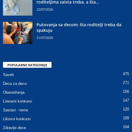
roditeljima zaista treba, a šta...
22/07/2026
Putovanja sa decom: šta roditelji treba da
spakuju
21/07/2026
POPULARNE KATEGORIJE
475
Saveti
271
Deca za decu
156
Obaveštenja
147
Literarni konkursi
120
Sastavi - teme
109
Likovni konkursi
104
Zdravlje dece