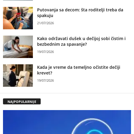
Putovanja sa decom: šta roditelji treba da
spakuju
21/07/2026
Kako održavati dušek u dečijoj sobi čistim i
bezbednim za spavanje?
19/07/2026
Kada je vreme da temeljno očistite dečiji
krevet?
19/07/2026
NAJPOPULARNIJE