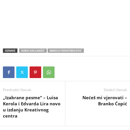
OZNAKE
HARIS HALILBAŠIĆ
MARICA FERHATBEGOVIĆ
Prethodni članak
Sledeći članak
„Izabrane pesme“ – Luisa
Nećeš mi vjerovati –
Kerola i Edvarda Lira novo
Branko Ćopić
u izdanju Kreativnog
centra