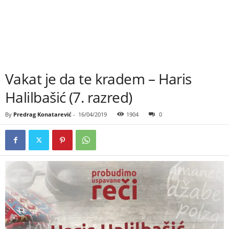
Vakat je da te kradem – Haris
Halilbašić (7. razred)
By
Predrag Konatarević
-
16/04/2019
1904
0