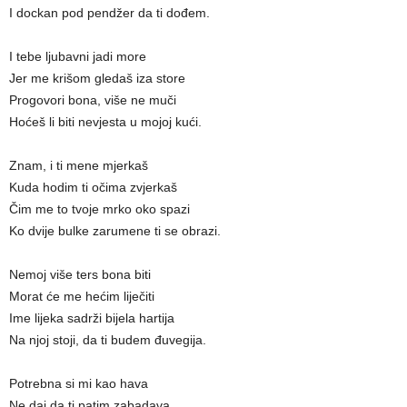
I dockan pod pendžer da ti dođem.
I tebe ljubavni jadi more
Jer me krišom gledaš iza store
Progovori bona, više ne muči
Hoćeš li biti nevjesta u mojoj kući.
Znam, i ti mene mjerkaš
Kuda hodim ti očima zvjerkaš
Čim me to tvoje mrko oko spazi
Ko dvije bulke zarumene ti se obrazi.
Nemoj više ters bona biti
Morat će me hećim liječiti
Ime lijeka sadrži bijela hartija
Na njoj stoji, da ti budem đuvegija.
Potrebna si mi kao hava
Ne daj da ti patim zabadava