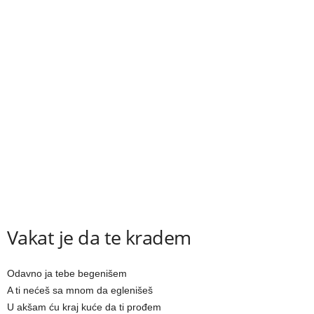
Vakat je da te kradem
Odavno ja tebe begenišem
A ti nećeš sa mnom da eglenišeš
U akšam ću kraj kuće da ti prođem