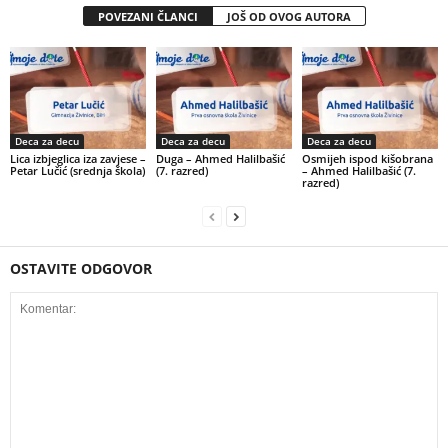
POVEZANI ČLANCI
JOŠ OD OVOG AUTORA
Deca za decu
Deca za decu
Deca za decu
Lica izbjeglica iza zavjese –
Duga – Ahmed Halilbašić
Osmijeh ispod kišobrana
Petar Lučić (srednja škola)
(7. razred)
– Ahmed Halilbašić (7.
razred)
OSTAVITE ODGOVOR