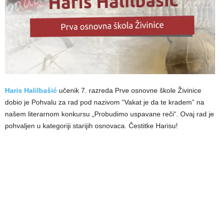
Haris Halilbašić
učenik 7. razreda Prve osnovne škole Živinice
dobio je Pohvalu za rad pod nazivom “Vakat je da te kradem” na
našem literarnom konkursu „Probudimo uspavane reči“. Ovaj rad je
pohvaljen u kategoriji starijih osnovaca. Čestitke Harisu!