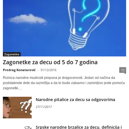
Zagonetke
Zagonetke za decu od 5 do 7 godina
Predrag Konatarević
-
31/12/2016
15
Riznica narodne mudrosti prepuna je dragocenosti. Jedan od načina da
podstaknete dete da razmišlja a da to bude zabavno i zanimljivo jeste pomoću
zagonetki....
Narodne pitalice za decu sa odgovorima
27/11/2017
Srpske narodne brzalice za decu, definicija i