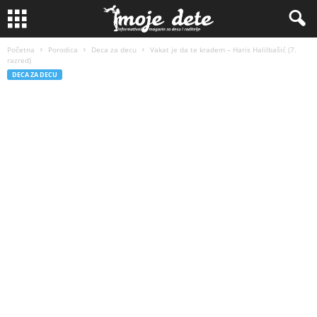
Početna
Porodica
Deca za decu
Vakat je da te kradem – Haris Halilbašić (7.
razred)
DECA ZA DECU