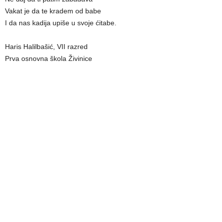
Vakat je da te kradem od babe
I da nas kadija upiše u svoje ćitabe.
Haris Halilbašić, VII razred
Prva osnovna škola Živinice