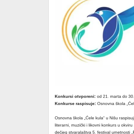
Konkursi otvporeni:
od 21. marta do 30.
Konkurse raspisuje:
Osnovna škola „Ćel
Osnovna škola „Ćele kula“ u Nišu raspisu
literarni, muzički i likovni konkurs u okvir
dečjeg stvaralaštva 5. festival umetnosti 