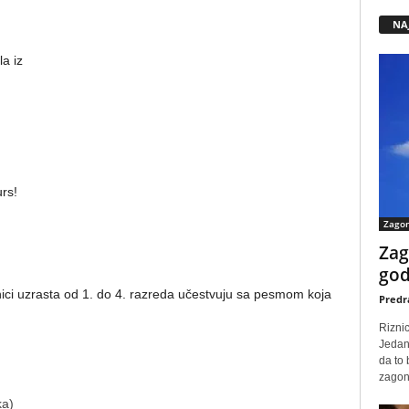
NA
a iz
rs!
Zago
Zag
god
enici uzrasta od 1. do 4. razreda učestvuju sa pesmom koja
Predr
Rizni
Jedan
da to
zagone
ka)