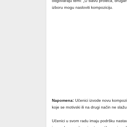
odgovaraju temi: „U slavu proleća, drugarst
izboru mogu nasloviti kompoziciju.
Napomena:
Učenici izvode novu kompozici
koje se motivski ili na drugi način ne slaž
Učenici u svom radu imaju podršku nasta