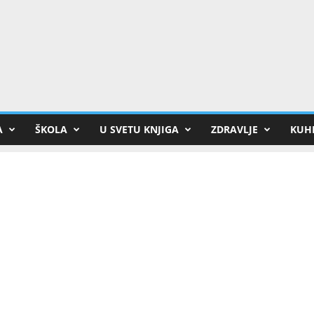
A
ŠKOLA
U SVETU KNJIGA
ZDRAVLJE
KUHI