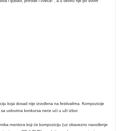
va i ljubavi, prirode i cveća!“, a u okviru nje po svom
ju koja dosad nije izvođena na festivalima. Kompozicije
u sa uslovima konkursa neće ući u uži izbor.
vnika mentora koji će kompoziciju (uz obavezno navođenje