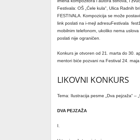
imena kompozitora i autora stihova, i zvuč
Festivala: OŠ „Ćele kula“, Ulica Radni
FESTIVALA. Kompozicija se može postaviti
link poslati na i-mejl adresuFestivala f
mobilnim telefonom, ukoliko nema uslova 
poslati nije ograničen.
Konkurs je otvoren od 21. marta do 30. apri
mentori biće pozvani na Festival 24. maja
LIKOVNI KONKURS
Tema: Ilustracija pesme „Dva pejzaža“ – „U
DVA PEJZAŽA
I.