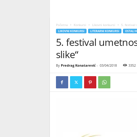
Početna
Konkursi
Likovni konkursi
5. festival
LIKOVNI KONKURSI
LITERARNI KONKURSI
OSTALI 
5. festival umetnos
slike“
By
Predrag Konatarević
-
03/04/2018
3352