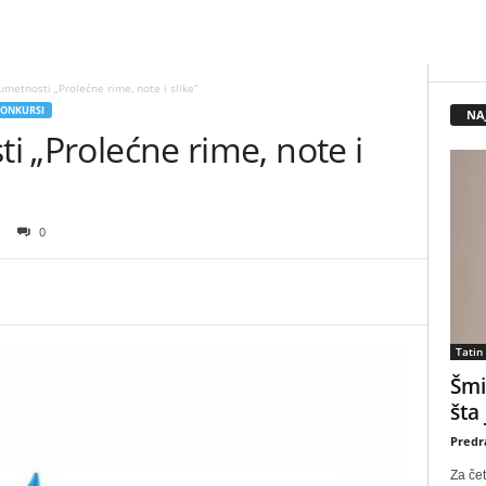
 umetnosti „Prolećne rime, note i slike“
KONKURSI
NA
ti „Prolećne rime, note i
0
Tatin
Šmi
šta
Predr
Za čet