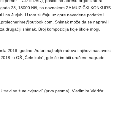
ni primer – CD ili DVD), poslati na adresu organizatora
h brigada 28, 18000 Niš, sa naznakom ZA MUZIČKI KONKURS
 i na Jutjub. U tom slučaju uz gore navedene podatke i
est1prolecnerime@outlook.com. Snimak može da se napravi i
za drugačiji snimak. Broj kompozicija koje škole mogu
la 2018. godine. Autori najboljih radova i njihovi nastavnici
 2018. u OŠ „Ćele kula“, gde će im biti uručene nagrade.
 travi se žute cvjetovi“ (prva pesma), Vladimira Vidrića: