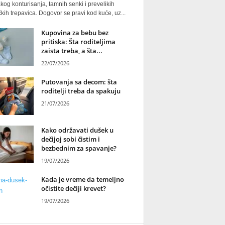
kog konturisanja, tamnih senki i prevelikih
kih trepavica. Dogovor se pravi kod kuće, uz...
Kupovina za bebu bez
pritiska: Šta roditeljima
zaista treba, a šta...
22/07/2026
Putovanja sa decom: šta
roditelji treba da spakuju
21/07/2026
Kako održavati dušek u
dečijoj sobi čistim i
bezbednim za spavanje?
19/07/2026
Kada je vreme da temeljno
očistite dečiji krevet?
19/07/2026