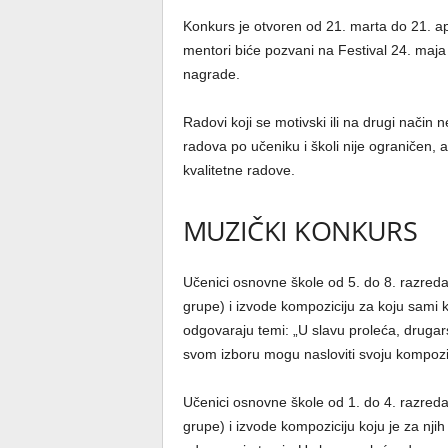
Konkurs je otvoren od 21. marta do 21. apri
mentori biće pozvani na Festival 24. maja
nagrade.
Radovi koji se motivski ili na drugi način 
radova po učeniku i školi nije ograničen, a
kvalitetne radove.
MUZIČKI KONKURS
Učenici osnovne škole od 5. do 8. razreda
grupe) i izvode kompoziciju za koju sami 
odgovaraju temi: „U slavu proleća, drugarst
svom izboru mogu nasloviti svoju kompozic
Učenici osnovne škole od 1. do 4. razreda
grupe) i izvode kompoziciju koju je za nji