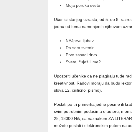
Moja poruka svetu
Učenici starijeg uzrasta, od 5. do 8. raz
jednu od tema namenjenih njihovom uzras
NAJprva ljubav
Da sam svemir
Prvo zasadi drvo
Svete, čuješ li me?
Upozoriti učenike da ne plagiraju tuđe ra
kreativnost. Radovi moraju da budu lektoris
slova 12, ćirilično pismo).
Poslati po tri primerka jedne pesme ili kra
svim potrebnim podacima o autoru, mentor
28, 18000 Niš, sa naznakom ZA LITERARN
možete poslati i elektronskim putem na 