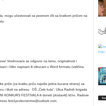
reda, mogu učestvovati sa pesmom i/ili sa kratkom pričom na
tu:
dove! Vrednovaće se odgovor na temu, originalnost i
ani i čitko napisani ili otkucani u Word formatu (veličina
tke priče (za kratku priču najviše jedna kucana strana) sa
u i školi na adresu: OŠ „Ćele kula“, Ulica Radnih brigada
I KONKURS FESTIVALA ili doneti (dostaviti) lično. Radove
Fa
adresu fest1prolecnerime@outlook.com.