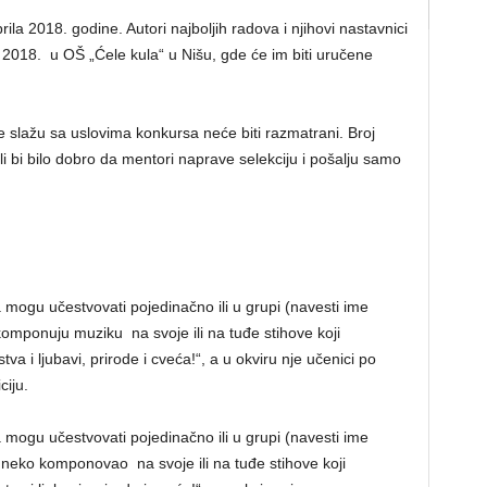
la 2018. godine. Autori najboljih radova i njihovi nastavnici
 2018. u OŠ „Ćele kula“ u Nišu, gde će im biti uručene
ne slažu sa uslovima konkursa neće biti razmatrani. Broj
li bi bilo dobro da mentori naprave selekciju i pošalju samo
 mogu učestvovati pojedinačno ili u grupi (navesti ime
komponuju muziku na svoje ili na tuđe stihove koji
va i ljubavi, prirode i cveća!“, a u okviru nje učenici po
iju.
 mogu učestvovati pojedinačno ili u grupi (navesti ime
h neko komponovao na svoje ili na tuđe stihove koji