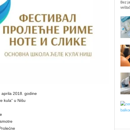
Bez ja
veštač
 aprila 2018. godine
e kula“ u Nišu
je
u smotre
„Prolećne