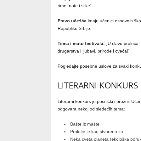
rime, note i slike“.
Pravo učešća
imaju učenici osnovnih škol
Republike Srbije.
Tema i moto festivala:
„U slavu proleća,
drugarstva i ljubavi, prirode i cveća!“
Pogledajte posebne uslove za svaki konku
LITERARNI KONKURS
Literarni konkurs je pesnički i prozni. Uč
odgovara nekoj od sledećih tema:
Bašte iz mašte
Proleće je kao stvoreno za…
Neka cveta planeta (ekološka poru