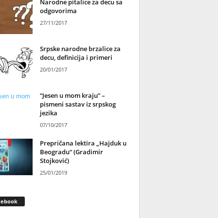
Narodne pitalice za decu sa
odgovorima
27/11/2017
Srpske narodne brzalice za
decu, definicija i primeri
20/01/2017
“Jesen u mom kraju” –
pismeni sastav iz srpskog
jezika
07/10/2017
Prepričana lektira „Hajduk u
Beogradu“ (Gradimir
Stojković)
25/01/2019
cebook