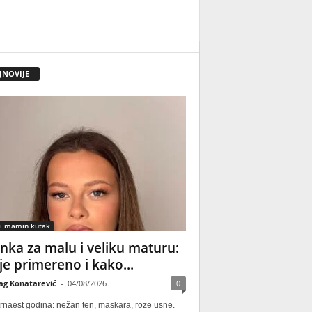
JNOVIJE
 i mamin kutak
nka za malu i veliku maturu:
 je primereno i kako...
ag Konatarević
-
04/08/2026
0
rnaest godina: nežan ten, maskara, roze usne.