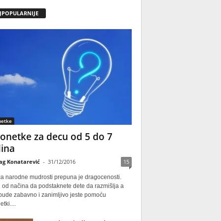
JPOPULARNIJE
netke
onetke za decu od 5 do 7
ina
ag Konatarević
-
31/12/2016
15
ca narodne mudrosti prepuna je dragocenosti.
 od načina da podstaknete dete da razmišlja a
 bude zabavno i zanimljivo jeste pomoću
tki....