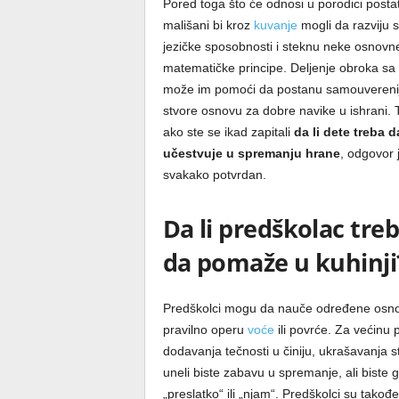
Pored toga što će odnosi u porodici postati
mališani bi kroz
kuvanje
mogli da razviju 
jezičke sposobnosti i steknu neke osnovn
matematičke principe. Deljenje obroka sa
može im pomoći da postanu samouvereniji
stvore osnovu za dobre navike u ishrani. 
ako ste se ikad zapitali
da li dete treba d
učestvuje u spremanju hrane
, odgovor 
svakako potvrdan.
Da li predškolac tre
da pomaže u kuhinji
Predškolci mogu da nauče određene osnove
pravilno operu
voće
ili povrće. Za većinu
dodavanja tečnosti u činiju, ukrašavanja st
uneli biste zabavu u spremanje, ali biste
„preslatko“ ili „njam“. Predškolci su tako