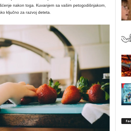
 čišćenje nakon toga. Kuvanjem sa vašim petogodišnjakom,
ako ključno za razvoj deteta.
Fa