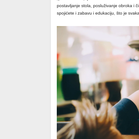
postavljanje stola, posluživanje obroka i
spojićete i zabavu i edukaciju, što je svak