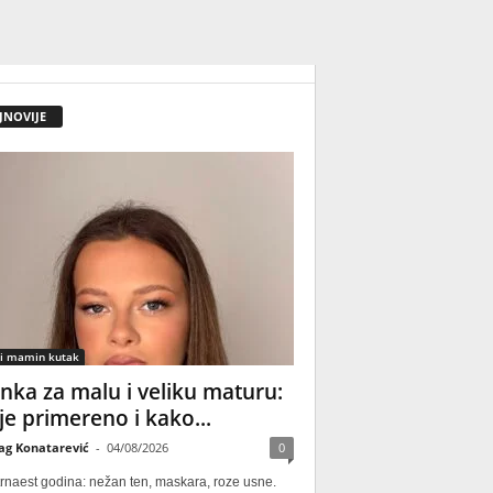
JNOVIJE
 i mamin kutak
nka za malu i veliku maturu:
 je primereno i kako...
ag Konatarević
-
04/08/2026
0
rnaest godina: nežan ten, maskara, roze usne.