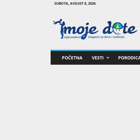
SUBOTA, AVGUST 8, 2026
M
o
j
e
d
e
t
POČETNA
VESTI
PORODIC
e