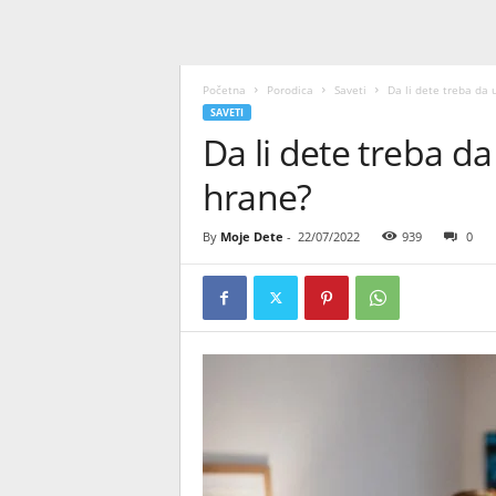
Početna
Porodica
Saveti
Da li dete treba da
SAVETI
Da li dete treba d
hrane?
By
Moje Dete
-
22/07/2022
939
0