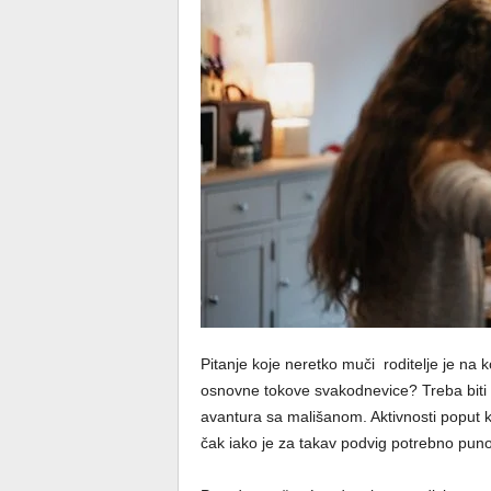
Pitanje koje neretko muči roditelje je na ko
osnovne tokove svakodnevice? Treba biti 
avantura sa mališanom. Aktivnosti poput ku
čak iako je za takav podvig potrebno puno