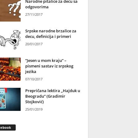
Narodne pitalice za decu sa
odgovorima
27/11/2017
Srpske narodne brzalice za
decu, definicija i primeri
20/01/2017
“Jesen u mom kraju” –
pismeni sastav iz srpskog
jezika
07/10/2017
Prepričana lektira „Hajduk u
Beogradu“ (Gradimir
Stojković)
25/01/2019
cebook