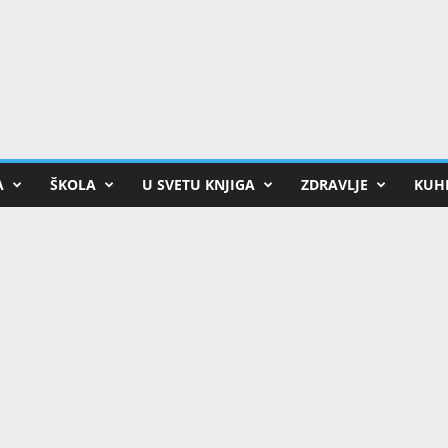
A
ŠKOLA
U SVETU KNJIGA
ZDRAVLJE
KUHI