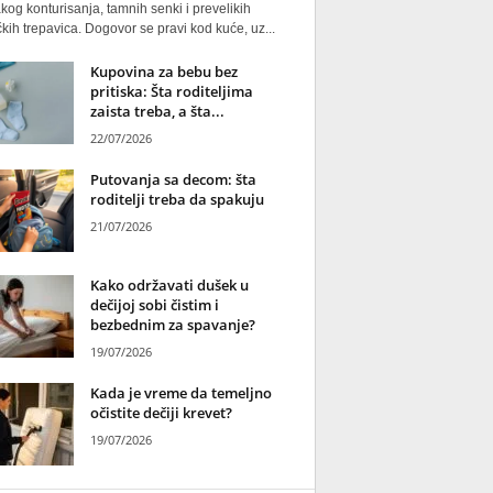
kog konturisanja, tamnih senki i prevelikih
kih trepavica. Dogovor se pravi kod kuće, uz...
Kupovina za bebu bez
pritiska: Šta roditeljima
zaista treba, a šta...
22/07/2026
Putovanja sa decom: šta
roditelji treba da spakuju
21/07/2026
Kako održavati dušek u
dečijoj sobi čistim i
bezbednim za spavanje?
19/07/2026
Kada je vreme da temeljno
očistite dečiji krevet?
19/07/2026