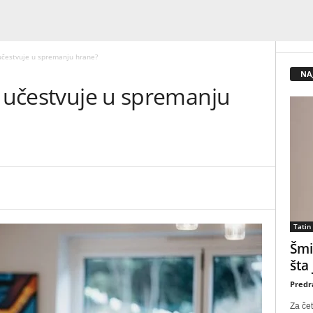
 učestvuje u spremanju hrane?
NA
a učestvuje u spremanju
Tatin
Šmi
šta
Predr
Za čet