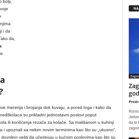
 bolji,
NA
svoje
e
 njima
 i da
Tako da,
a
je
Zago
ba
Zag
?
god
Predr
 merenja i brojanja dok kuvaju, a pored toga i kako da
Rizni
 predškolaca su prikladni jednostavni poslovi poput
Jedan
ola ili korišćenja rezača za kolače. Sa mališanom u kuhinji
da to
zagone
 ga i upoznali sa nekim novim terminima kao što su „ukusno“,
đe dovoljno vešti da učestvuju u kućnim poslovima kao što su