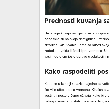
Prednosti kuvanja s
Deca koja kuvaju razvijaju osećaj odgovorn
ponosnija su na svoja dostignuća. Prednost
stvarima. Uz kuvanje, dete će razviti svoj
zadatke u vrtiću ili školi i pre vremena. 
vašim detetom jeste upravo u edukaciji i 
Kako raspodeliti pos
Kada se u kuhinji nalazite zajedno sa vašo
što više uštedelo na vremenu. Ključna stva
veština i nešto u čemu uživaju, kako bi efe
nekog vremena postati dosadno i deci, a 