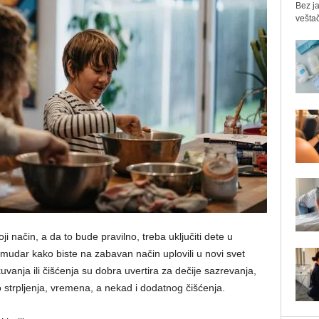
Bez ja
veštač
ji način, a da to bude pravilno, treba uključiti dete u
mudar kako biste na zabavan način uplovili u novi svet
vanja ili čišćenja su dobra uvertira za dečije sazrevanja,
 strpljenja, vremena, a nekad i dodatnog čišćenja.