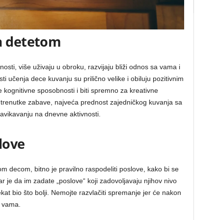
a detetom
osti, više uživaju u obroku, razvijaju bliži odnos sa vama i
i učenja dece kuvanju su prilično velike i obiluju pozitivnim
e kognitivne sposobnosti i biti spremno za kreativne
Uz trenutke zabave, najveća prednost zajedničkog kuvanja sa
navikavanju na dnevne aktivnosti.
love
m decom, bitno je pravilno raspodeliti poslove, kako bi se
r je da im zadate „poslove“ koji zadovoljavaju njihov nivo
kat bio što bolji. Nemojte razvlačiti spremanje jer će nakon
i vama.