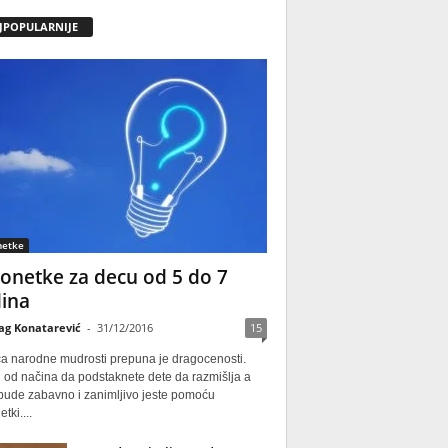
JPOPULARNIJE
netke
onetke za decu od 5 do 7
ina
ag Konatarević
-
31/12/2016
15
ca narodne mudrosti prepuna je dragocenosti.
 od načina da podstaknete dete da razmišlja a
 bude zabavno i zanimljivo jeste pomoću
tki....