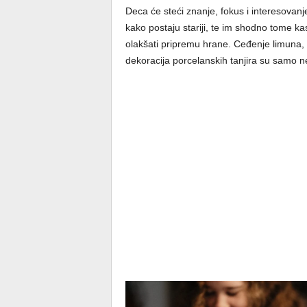
Deca će steći znanje, fokus i interesova
kako postaju stariji, te im shodno tome k
olakšati pripremu hrane. Ceđenje limuna, va
dekoracija porcelanskih tanjira su samo 