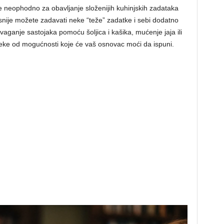
nje neophodno za obavljanje složenijih kuhinjskih zadataka
asnije možete zadavati neke “teže” zadatke i sebi dodatno
ganje sastojaka pomoću šoljica i kašika, mućenje jaja ili
neke od mogućnosti koje će vaš osnovac moći da ispuni.