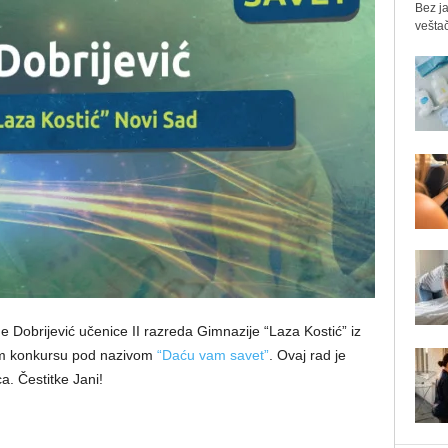
Bez ja
veštač
Dobrijević učenice II razreda Gimnazije “Laza Kostić” iz
em konkursu pod nazivom
“Daću vam savet”
. Ovaj rad je
a. Čestitke Jani!