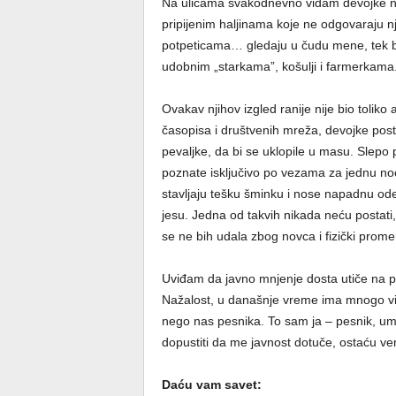
Na ulicama svakodnevno viđam devojke na
pripijenim halјinama koje ne odgovaraju nj
potpeticama… gledaju u čudu mene, tek b
udobnim „starkama”, košulјi i farmerkama
Ovakav njihov izgled ranije nije bio toliko a
časopisa i društvenih mreža, devojke pos
pevalјke, da bi se uklopile u masu. Slepo 
poznate isklјučivo po vezama za jednu n
stavlјaju tešku šminku i nose napadnu odeć
jesu. Jedna od takvih nikada neću postati
se ne bih udala zbog novca i fizički prom
Uviđam da javno mnjenje dosta utiče na p
Nažalost, u današnje vreme ima mnogo viš
nego nas pesnika. To sam ja – pesnik, ume
dopustiti da me javnost dotuče, ostaću ve
Daću vam savet
: