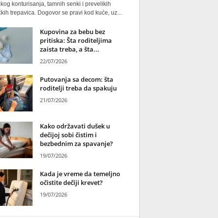
kog konturisanja, tamnih senki i prevelikih
kih trepavica. Dogovor se pravi kod kuće, uz...
Kupovina za bebu bez
pritiska: Šta roditeljima
zaista treba, a šta...
22/07/2026
Putovanja sa decom: šta
roditelji treba da spakuju
21/07/2026
Kako održavati dušek u
dečijoj sobi čistim i
bezbednim za spavanje?
19/07/2026
Kada je vreme da temeljno
očistite dečiji krevet?
19/07/2026