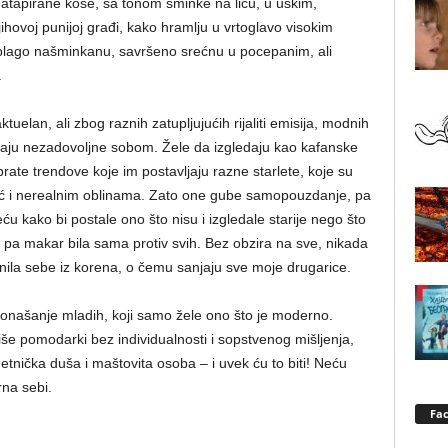
tapirane kose, sa tonom šminke na licu, u uskim,
ihovoj punijoj građi, kako hramlјu u vrtoglavo visokim
lago našminkanu, savršeno srećnu u pocepanim, ali
.
ktuelan, ali zbog raznih zatuplјujućih rijaliti emisija, modnih
taju nezadovolјne sobom. Žele da izgledaju kao kafanske
prate trendove koje im postavlјaju razne starlete, koje su
oć i nerealnim oblinama. Zato one gube samopouzdanje, pa
u kako bi postale ono što nisu i izgledale starije nego što
, pa makar bila sama protiv svih. Bez obzira na sve, nikada
enila sebe iz korena, o čemu sanjaju sve moje drugarice.
onašanje mladih, koji samo žele ono što je moderno.
e pomodarki bez individualnosti i sopstvenog mišlјenja,
tnička duša i maštovita osoba – i uvek ću to biti! Neću
rna sebi.
Fa