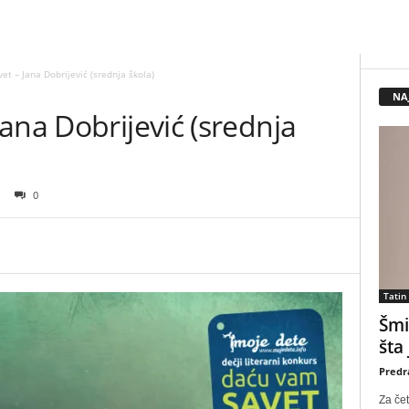
t – Jana Dobrijević (srednja škola)
NA
ana Dobrijević (srednja
0
Tatin
Šmi
šta
Predr
Za čet