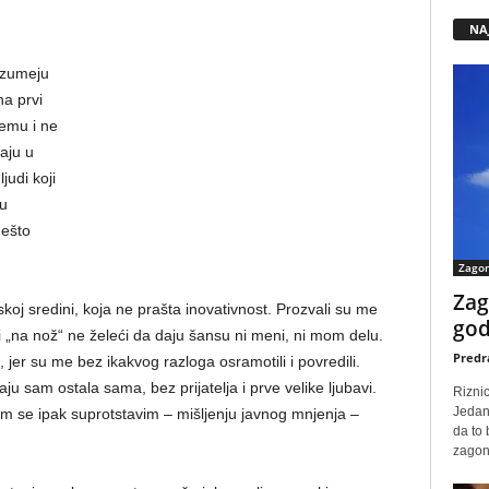
NA
azumeju
a prvi
emu i ne
aju u
udi koji
su
nešto
Zago
Zag
oj sredini, koja ne prašta inovativnost. Prozvali su me
god
na nož“ ne želeći da daju šansu ni meni, ni mom delu.
Predr
 jer su me bez ikakvog razloga osramotili i povredili.
aju sam ostala sama, bez prijatelјa i prve velike lјubavi.
Rizni
Jedan
m se ipak suprotstavim – mišlјenju javnog mnjenja –
da to
zagone