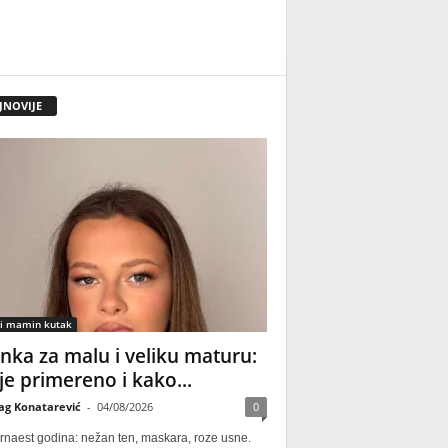
JNOVIJE
 i mamin kutak
nka za malu i veliku maturu:
 je primereno i kako...
ag Konatarević
-
04/08/2026
0
rnaest godina: nežan ten, maskara, roze usne.