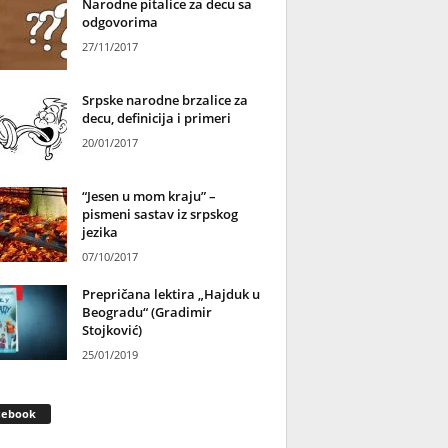
Narodne pitalice za decu sa
odgovorima
27/11/2017
Srpske narodne brzalice za
decu, definicija i primeri
20/01/2017
“Jesen u mom kraju” –
pismeni sastav iz srpskog
jezika
07/10/2017
Prepričana lektira „Hajduk u
Beogradu“ (Gradimir
Stojković)
25/01/2019
cebook