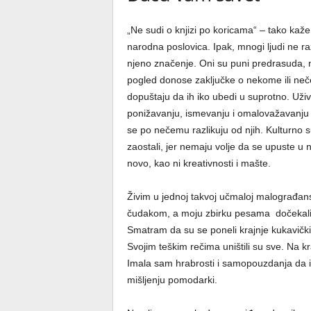
„Ne sudi o knjizi po koricama“ – tako kaže
narodna poslovica. Ipak, mnogi lјudi ne r
njeno značenje. Oni su puni predrasuda, n
pogled donose zaklјučke o nekome ili neč
dopuštaju da ih iko ubedi u suprotno. Uživ
ponižavanju, ismevanju i omalovažavanju lј
se po nečemu razlikuju od njih. Kulturno 
zaostali, jer nemaju volјe da se upuste u 
novo, kao ni kreativnosti i mašte.
Živim u jednoj takvoj učmaloj malograđansk
čudakom, a moju zbirku pesama dočekali „
Smatram da su se poneli krajnje kukavički,
Svojim teškim rečima uništili su sve. Na kr
Imala sam hrabrosti i samopouzdanja da i
mišlјenju pomodarki.