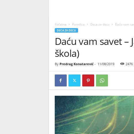
Početna
Porodica
Deca za decu
Daću vam save
DECA ZA DECU
Daću vam savet – J
škola)
By
Predrag Konatarević
-
11/08/2019
2476