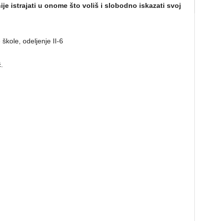
ije istrajati
u onome što voliš
i slobodno iskaz
ati
svoj
škole, odelјenje II-6
.