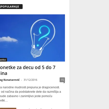
JPOPULARNIJE
netke
onetke za decu od 5 do 7
ina
ag Konatarević
-
31/12/2016
15
ca narodne mudrosti prepuna je dragocenosti.
 od načina da podstaknete dete da razmišlja a
 bude zabavno i zanimljivo jeste pomoću
tki....