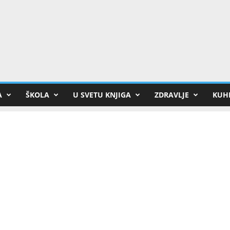
A
ŠKOLA
U SVETU KNJIGA
ZDRAVLJE
KUHI