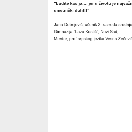
“
budite kao ja
…
, jer
u životu je najvaž
n
umetnički duh
!!!
”
Jana Dobrijević, učenik 2. razreda srednje 
Gimnazija “Laza Kostić”, Novi Sad,
Mentor, prof srpskog jezika Vesna Zečević