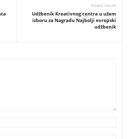
Sledeći članak
ata
Udžbenik Kreativnog centra u užem
izboru za Nagradu Najbolji evropski
udžbenik