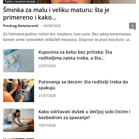
Tatin i mamin kutak
Šminka za malu i veliku maturu: šta je
primereno i kako...
Predrag Konatarević
-
04/08/2026
0
Za četrnaest godina: nežan ten, maskara, roze usne. Bez jakog konturisanja,
tamnih senki i prevelikih veštačkih trepavica. Dogovor se pravi kod kuće, uz...
Kupovina za bebu bez pritiska: Šta
roditeljima zaista treba, a šta...
22/07/2026
Putovanja sa decom: šta roditelji treba da
spakuju
21/07/2026
Kako održavati dušek u dečijoj sobi čistim i
bezbednim za spavanje?
19/07/2026