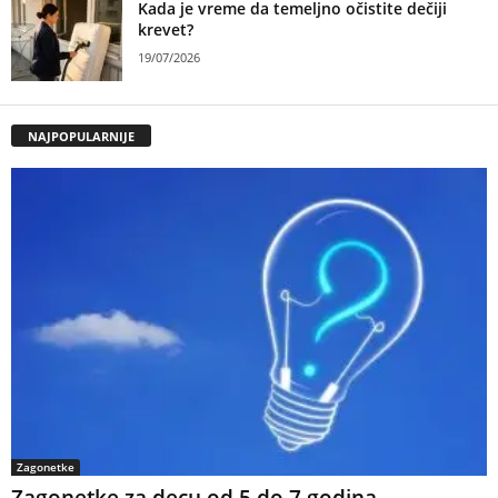
Kada je vreme da temeljno očistite dečiji
krevet?
19/07/2026
NAJPOPULARNIJE
Zagonetke
Zagonetke za decu od 5 do 7 godina