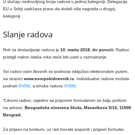
U slučaju nedovoljnog broja radova u jednoj kategoriji, Delegacija
EU u Srbiji zadržava pravo da dodeli više nagrada u drugoj
kategoriji.
Slanje radova
Rok za dostavljanje radova je
10. marta 2018. do ponoći.
Radovi
pristigli nakon isteka roka neće biti uzeti u razmatranje.
Svi radovi osim likovnih se podnose isključivo elektronskim putem,
na stranici
www.evropskidnevnik.rs
. Individualne radove možete
podneti
OVDE
, a timske radove
OVDE
.
*Likovni radovi, zajedno sa prijavnim formularom se šalju poštom
na adresu:
Beogradska otvorena škola, Masarikova 5/16, 11000
Beograd.
Za prijavu na konkurs, uz rad morate popuniti i prijavni formular,