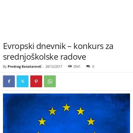
Evropski dnevnik – konkurs za
srednjoškolske radove
By
Predrag Konatarević
-
28/12/2017
3541
0