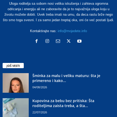
Uloga roditelja sa sobom nosi velika iskušenja i zahteva ogromna
odricanja i energiju ali ne zaboravite da je to najvažnija uloga koju u
životu možete dobiti. Uvek treba imati na umu, da deca rastu brže nego
što smo toga svesni. I za samo jedan treptaj oka, oni će već postati ljudi.
Kontaktirajte nas:
info@mojedete.info
JOŠ VESTI
Šminka za malu i veliku maturu: šta je
primereno i kako...
04/08/2026
Kupovina za bebu bez pritiska: Šta
roditeljima zaista treba, a šta...
22/07/2026