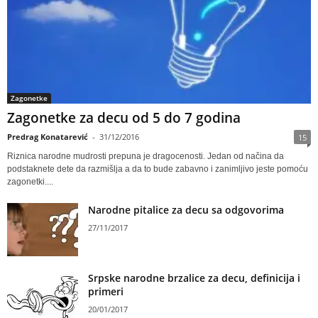
Zagonetke
Zagonetke za decu od 5 do 7 godina
Predrag Konatarević
-
31/12/2016
15
Riznica narodne mudrosti prepuna je dragocenosti. Jedan od načina da
podstaknete dete da razmišlja a da to bude zabavno i zanimljivo jeste pomoću
zagonetki....
Narodne pitalice za decu sa odgovorima
27/11/2017
Srpske narodne brzalice za decu, definicija i
primeri
20/01/2017