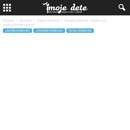
Početna
Konkursi
Likovni konkursi
Evropski dnevnik – konkurs za
srednjoškolske radove
LIKOVNI KONKURSI
LITERARNI KONKURSI
OSTALI KONKURSI