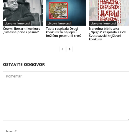
Literarni konkursi
Likovni konkursi
Literarni konkursi
Četvrti literarni konkurs
Tabla raspisala Drugi
Narodna biblioteka
„Smešne priče i pesme“
konkurs za najlepšu
„Njegoš“ raspisala XXVII
božićnu pesmu ili crtež
Svetosavski književni
konkurs
OSTAVITE ODGOVOR