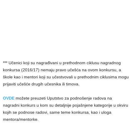
*** Učenici koji su nagrađivani u prethodnom ciklusu nagradnog
konkursa (2016/17) nemaju pravo učešća na ovom konkursu, a
škole kao i mentori koji su učestvovali u prethodnim ciklusima mogu
prijaviti učešće drugih učesnika ili timova.
OVDE
možete preuzeti Uputstvo za podnošenje radova na
nagradni konkurs u kom su detaljnije pojašnjene kategorije u okviru
kojih se podnose radovi, same teme konkursa, kao i uloga
mentora/mentorke.