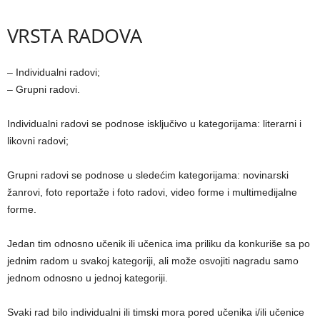
VRSTA RADOVA
– Individualni radovi;
– Grupni radovi.
Individualni radovi se podnose isključivo u kategorijama: literarni i
likovni radovi;
Grupni radovi se podnose u sledećim kategorijama: novinarski
žanrovi, foto reportaže i foto radovi, video forme i multimedijalne
forme.
Jedan tim odnosno učenik ili učenica ima priliku da konkuriše sa po
jednim radom u svakoj kategoriji, ali može osvojiti nagradu samo
jednom odnosno u jednoj kategoriji.
Svaki rad bilo individualni ili timski mora pored učenika i/ili učenice