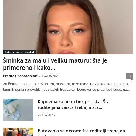
Tatin i mamin kutak
Šminka za malu i veliku maturu: šta je
primereno i kako...
Predrag Konatarević
-
04/08/2026
0
Za četrnaest godina: nežan ten, maskara, roze usne. Bez jakog konturisanja,
tamnih senki i prevelikih veštačkih trepavica. Dogovor se pravi kod kuće, uz...
Kupovina za bebu bez pritiska: Šta
roditeljima zaista treba, a šta...
22/07/2026
Putovanja sa decom: šta roditelji treba da