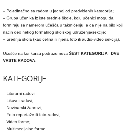
– Pojedinačno sa radom u jednoj od predviđenih kategorija;
– Grupa učenika iz iste srednje škole, koju učenici mogu da
formiraju sa namerom učešća u takmičenju, a da nije na bilo koji
način deo nekog formalnog školskog udruženja/sekcije;
– Srednja škola (kao celina ili njena foto ili audio-video sekcija).
Učešće na konkursu podrazumeva
ŠEST KATEGORIJA i DVE
VRSTE RADOVA
:
KATEGORIJE
– Literarni radovi;
– Likovni radovi;
– Novinarski žanrovi;
– Foto reportaže ili foto-radovi;
– Video forme;
– Multimedijalne forme.