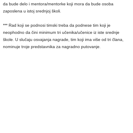
da bude delo i mentora/mentorke koji mora da bude osoba
zaposlena u istoj srednjoj školi.
*** Rad koji se podnosi timski treba da podnese tim koji je
neophodno da čini minimum tri učenika/učenice iz iste srednje
škole. U slučaju osvajanja nagrade, tim koji ima više od tri člana,
nominuje troje predstavnika za nagradno putovanje.