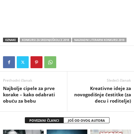
OZNAKE
KONKURSI ZA SREDNJOŠKOLCE 2018
NAGRADNI LITERARNI KONKURSI 2018
Prethodni članak
Sledeći članak
Najbolje cipele za prve
Kreativne ideje za
korake – kako odabrati
novogodišnje čestitke (za
obuću za bebu
decu i roditelje)
POVEZANI ČLANCI
JOŠ OD OVOG AUTORA