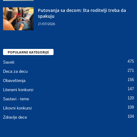
Putovanja sa decom: šta roditelji treba da
spakuju
21/07/2026
POPULARNE KATEGORIJE
475
Saveti
271
Deca za decu
156
Obaveštenja
147
Literarni konkursi
120
Sastavi - teme
109
Likovni konkursi
104
Zdravlje dece