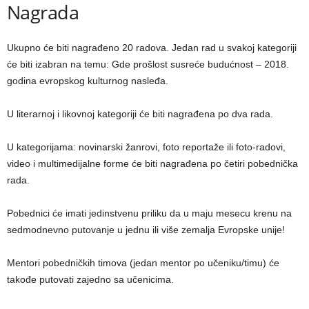
Nagrada
Ukupno će biti nagrađeno 20 radova. Jedan rad u svakoj kategoriji
će biti izabran na temu: Gde prošlost susreće budućnost – 2018.
godina evropskog kulturnog nasleđa.
U literarnoj i likovnoj kategoriji će biti nagrađena po dva rada.
U kategorijama: novinarski žanrovi, foto reportaže ili foto-radovi,
video i multimedijalne forme će biti nagrađena po četiri pobednička
rada.
Pobednici će imati jedinstvenu priliku da u maju mesecu krenu na
sedmodnevno putovanje u jednu ili više zemalja Evropske unije!
Mentori pobedničkih timova (jedan mentor po učeniku/timu) će
takođe putovati zajedno sa učenicima.