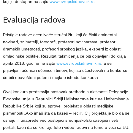
koji je dostupan na sajtu
www.evropskidnevnik.rs
.
Evaluacija radova
Pristigle radove ocenjivaće stručni žiri, koji će činiti eminentni
novinari, snimatelji, fotografi, profesori novinarstva, profesori
dramskih umetnosti, profesori srpskog jezika, eksperti iz oblasti
omladinske politike. Rezultati takmičenja će biti objavljeni do kraja
aprila 2018. godine na sajtu
www.evropskidnevnik.rs
, a svi
prijavljeni učenici i učenice i timovi, koji su učestvovali na konkursu
će biti obavešteni putem i-mejla o ishodu konkursa.
Ovaj konkurs predstavlja nastavak prethodnih aktivnosti Delegacije
Evropske unije u Republici Srbiji i Ministarstva kulture i informisanja
Republike Srbije koji su sproveli projekat u oblasti medijske
pismenosti „Ako imaš šta da kažeš – reci!“. Cilj projekta je bio da se
osnuju ili unaprede već postojeći srednjoškolski časopisi i veb
portali, kao i da se kreiraju foto i video radovi na teme u vezi sa EU.