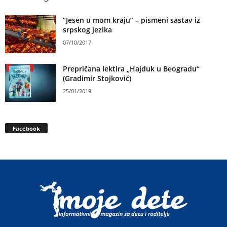
“Jesen u mom kraju” – pismeni sastav iz
srpskog jezika
07/10/2017
Prepričana lektira „Hajduk u Beogradu“
(Gradimir Stojković)
25/01/2019
Facebook