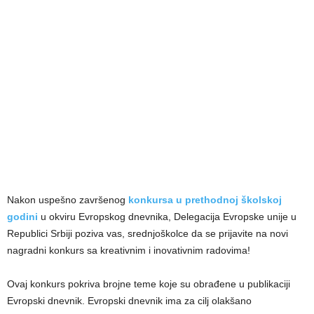
Nakon uspešno završenog
konkursa u prethodnoj školskoj
godini
u okviru Evropskog dnevnika, Delegacija Evropske unije u
Republici Srbiji poziva vas, srednjoškolce da se prijavite na novi
nagradni konkurs sa kreativnim i inovativnim radovima!
Ovaj konkurs pokriva brojne teme koje su obrađene u publikaciji
Evropski dnevnik. Evropski dnevnik ima za cilj olakšano