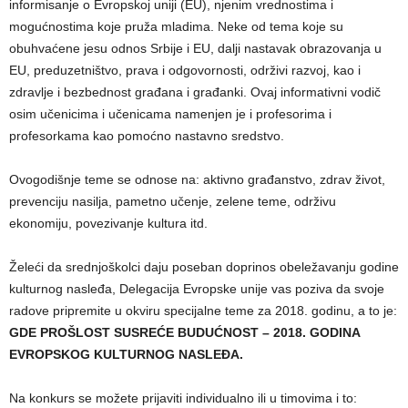
informisanje o Evropskoj uniji (EU), njenim vrednostima i
mogućnostima koje pruža mladima. Neke od tema koje su
obuhvaćene jesu odnos Srbije i EU, dalji nastavak obrazovanja u
EU, preduzetništvo, prava i odgovornosti, održivi razvoj, kao i
zdravlje i bezbednost građana i građanki. Ovaj informativni vodič
osim učenicima i učenicama namenjen je i profesorima i
profesorkama kao pomoćno nastavno sredstvo.
Ovogodišnje teme se odnose na: aktivno građanstvo, zdrav život,
prevenciju nasilja, pametno učenje, zelene teme, održivu
ekonomiju, povezivanje kultura itd.
Želeći da srednjoškolci daju poseban doprinos obeležavanju godine
kulturnog nasleđa, Delegacija Evropske unije vas poziva da svoje
radove pripremite u okviru specijalne teme za 2018. godinu, a to je:
GDE PROŠLOST SUSREĆE BUDUĆNOST – 2018. GODINA
EVROPSKOG KULTURNOG NASLEĐA.
Na konkurs se možete prijaviti individualno ili u timovima i to: