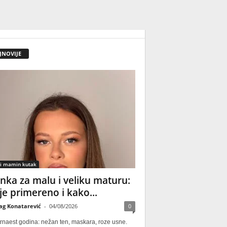
JNOVIJE
 i mamin kutak
nka za malu i veliku maturu:
 je primereno i kako...
ag Konatarević
-
04/08/2026
0
rnaest godina: nežan ten, maskara, roze usne.