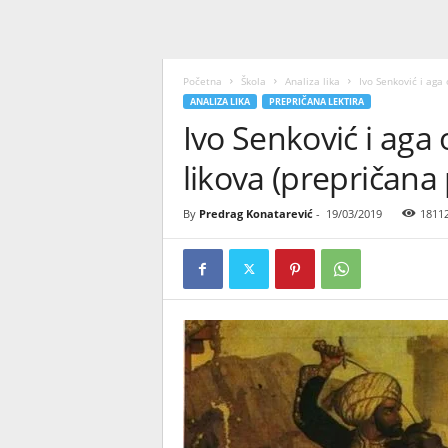
Početna
Škola
Analiza lika
Ivo Senković i aga 
ANALIZA LIKA
PREPRIČANA LEKTIRA
Ivo Senković i aga 
likova (prepričana
By
Predrag Konatarević
-
19/03/2019
1811