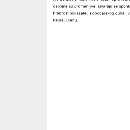
osobine su promenljive, stvaraju se spont
hrabrost pokazatelj slobodarskog duha i vi
nemaju cenu.