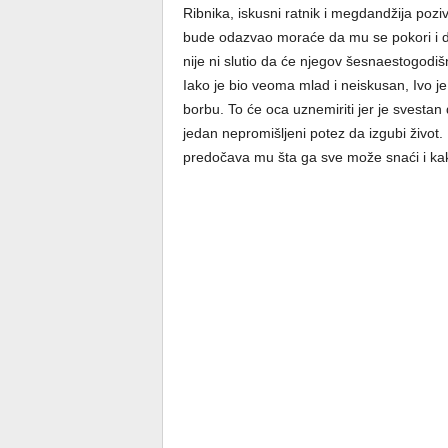
Ribnika, iskusni ratnik i megdandžija poz
bude odazvao moraće da mu se pokori i da 
nije ni slutio da će njegov šesnaestogodiš
Iako je bio veoma mlad i neiskusan, Ivo je
borbu. To će oca uznemiriti jer je svestan
jedan nepromišljeni potez da izgubi život.
predočava mu šta ga sve može snaći i ka