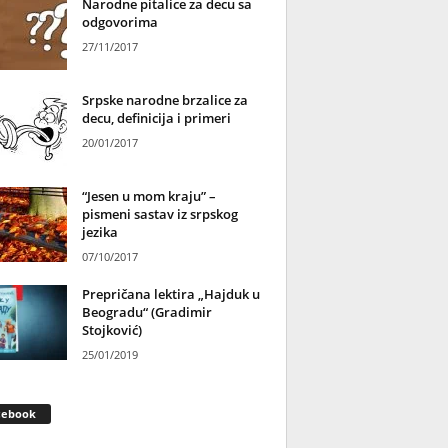
Narodne pitalice za decu sa
odgovorima
27/11/2017
Srpske narodne brzalice za
decu, definicija i primeri
20/01/2017
“Jesen u mom kraju” –
pismeni sastav iz srpskog
jezika
07/10/2017
Prepričana lektira „Hajduk u
Beogradu“ (Gradimir
Stojković)
25/01/2019
cebook