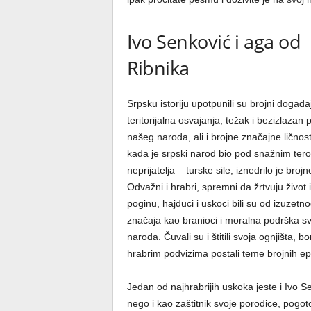
Ivo Senković i aga od
Ribnika
Srpsku istoriju upotpunili su brojni događaj
teritorijalna osvajanja, težak i bezizlazan 
našeg naroda, ali i brojne značajne ličnos
kada je srpski narod bio pod snažnim ter
neprijatelja – turske sile, iznedrilo je brojn
Odvažni i hrabri, spremni da žrtvuju život 
poginu, hajduci i uskoci bili su od izuzetn
značaja kao branioci i moralna podrška s
naroda. Čuvali su i štitili svoja ognjišta, 
hrabrim podvizima postali teme brojnih e
Jedan od najhrabrijih uskoka jeste i Ivo 
nego i kao zaštitnik svoje porodice, pogot