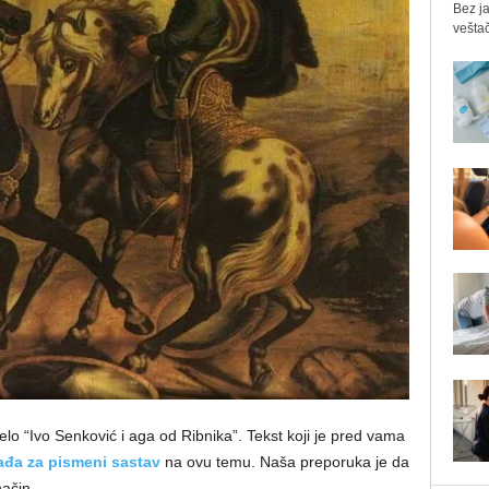
Bez ja
veštač
lo “Ivo Senković i aga od Ribnika”. Tekst koji je pred vama
ađa za pismeni sastav
na ovu temu. Naša preporuka je da
način.