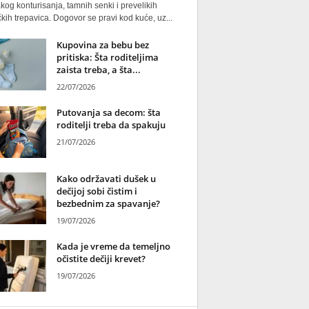
kog konturisanja, tamnih senki i prevelikih
kih trepavica. Dogovor se pravi kod kuće, uz...
Kupovina za bebu bez
pritiska: Šta roditeljima
zaista treba, a šta...
22/07/2026
Putovanja sa decom: šta
roditelji treba da spakuju
21/07/2026
Kako održavati dušek u
dečijoj sobi čistim i
bezbednim za spavanje?
19/07/2026
Kada je vreme da temeljno
očistite dečiji krevet?
19/07/2026