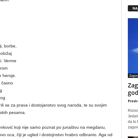
NA
i, borbe,
položaj
ti. Verme
orom
e heroje.
Zago
i časno
Zag
og
god
vog
Predr
borili se za prava i dostojanstvo svog naroda, te su svojim
Rizni
pskih pesama.
Jedan
da to
Senković koji nije samo poznat po junaštvu na megdanu,
zagone
ovo oca, čiji je ugled i dostojnstvo hrabro odbranio. Aga od