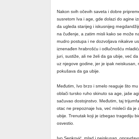
Nakon svih očevih saveta i dobre pripreme
susretom Iva i age, gde dolazi do agine i
da ugleda starijeg i iskusnijeg megdandžiju
na čuđenje, a zatim misli kako se može na
mudro postupa i ne dozvoljava nikakve us
iznenađen hrabrošću i odlučnošću mladića
juri, sustiže, ali ne želi da ga ubije, već
uz njegove godine, jer je ipak neiskusan, 
pokušava da ga ubije.
Međutim, Ivo brzo i smelo reaguje što mu
oblači tursko ruho skinuto sa age, jaše a
sačuvao dostojnstvo. Međutim, taj trijumfal
otac ne prepoznaje Iva, već misleći da je 
ubije. Trenutak koji je izbegao tragediju b
osvestio.
Ivo Senković, mlad i neiskusan, opravdava 