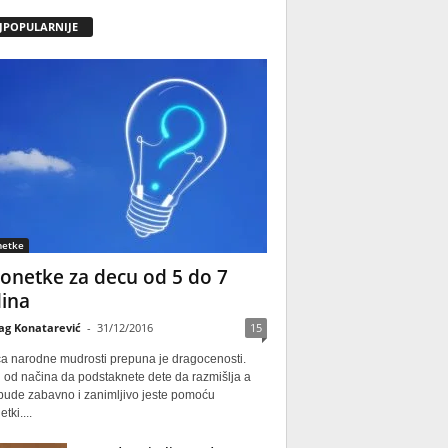
JPOPULARNIJE
netke
onetke za decu od 5 do 7
ina
ag Konatarević
-
31/12/2016
15
ca narodne mudrosti prepuna je dragocenosti.
 od načina da podstaknete dete da razmišlja a
 bude zabavno i zanimljivo jeste pomoću
tki....