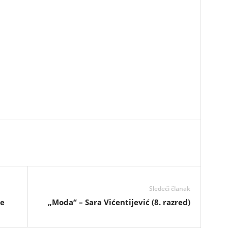
Sledeći članak
te
„Moda“ – Sara Vićentijević (8. razred)