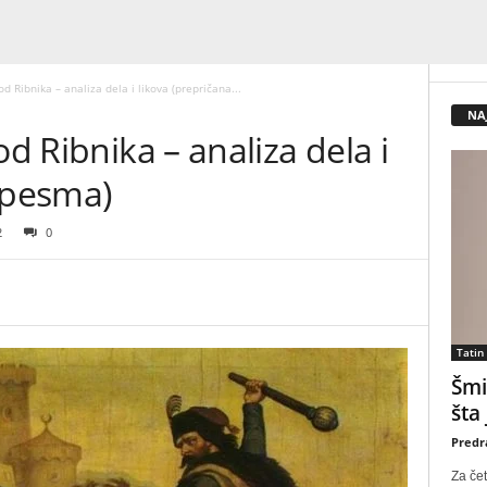
od Ribnika – analiza dela i likova (prepričana...
NA
od Ribnika – analiza dela i
 pesma)
2
0
Tatin
Šmi
šta
Predr
Za čet