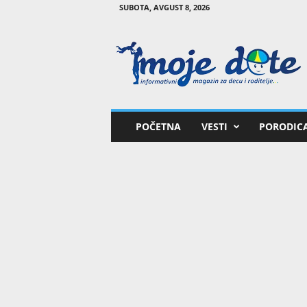
SUBOTA, AVGUST 8, 2026
M
o
j
e
d
e
t
POČETNA
VESTI
PORODIC
e