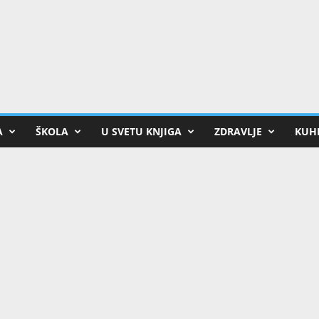
A
ŠKOLA
U SVETU KNJIGA
ZDRAVLJE
KUHI