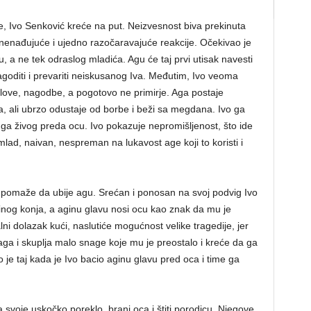
, Ivo Senković kreće na put. Neizvesnost biva prekinuta
znenađujuće i ujedno razočaravajuće reakcije. Očekivao je
, a ne tek odraslog mladića. Agu će taj prvi utisak navesti
goditi i prevariti neiskusanog Iva. Međutim, Ivo veoma
love, nagodbe, a pogotovo ne primirje. Aga postaje
, ali ubrzo odustaje od borbe i beži sa megdana. Ivo ga
 da ga živog preda ocu. Ivo pokazuje nepromišljenost, što ide
mlad, naivan, nespreman na lukavost age koji to koristi i
 pomaže da ubije agu. Srećan i ponosan na svoj podvig Ivo
ginog konja, a aginu glavu nosi ocu kao znak da mu je
ni dolazak kući, naslutiće mogućnost velike tragedije, jer
aga i skuplja malo snage koje mu je preostalo i kreće da ga
io je taj kada je Ivo bacio aginu glavu pred oca i time ga
svoje uskočko poreklo, brani oca i štiti porodicu. Njegove