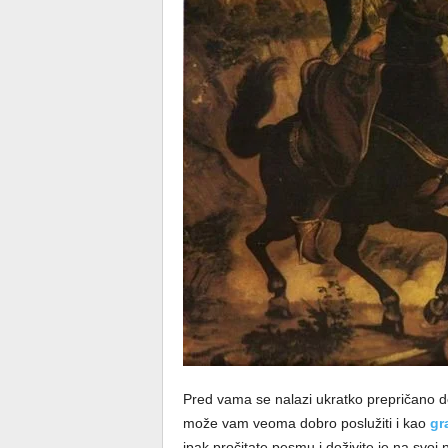
Pred vama se nalazi ukratko prepričano de
može vam veoma dobro poslužiti i kao
gr
ipak pročitate pesmu i doživite je na svoj 