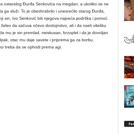
iva ostarelog Đurđa Senkovića na megdan, a ukoliko se ne
ga služi. To je obeshrabrilo i unesrećilo starog Đurđa,
nji sin, Ivo Senković biti njegova najveća podrška i pomoć.
 želeo da sačuva očevo dostojnstvo, ali i da oseti vitešku
 da mu je sin premlad, neiskusan, brzoplet i da je dovoljan
 Ipak, otac mu daje savete i priprema ga za borbu,
ko treba da se ophodi prema agi.
Fa