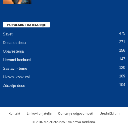
POPULARNE KATEGORIJE
475
Saveti
271
Deca za decu
156
Obaveštenja
147
Literarni konkursi
120
Sastavi - teme
109
Likovni konkursi
104
Zdravlje dece
Kontakt
Linkovi prijatelja
Odricanje odgovornosti
Urednički tim
© 2016 MojeDete.info. Sva prava zadržana.