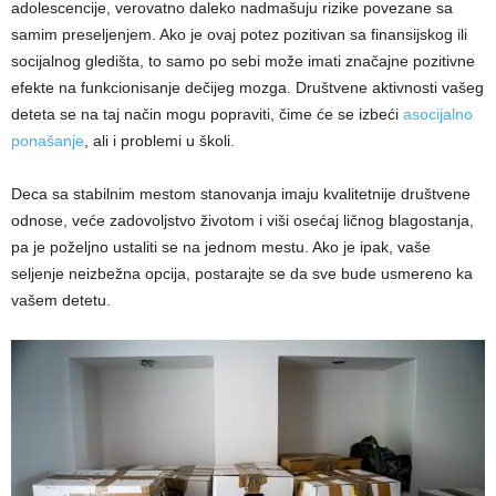
adolescencije, verovatno daleko nadmašuju rizike povezane sa
samim preseljenjem. Ako je ovaj potez pozitivan sa finansijskog ili
socijalnog gledišta, to samo po sebi može imati značajne pozitivne
efekte na funkcionisanje dečijeg mozga. Društvene aktivnosti vašeg
deteta se na taj način mogu popraviti, čime će se izbeći
asocijalno
ponašanje
, ali i problemi u školi.
Deca sa stabilnim mestom stanovanja imaju kvalitetnije društvene
odnose, veće zadovoljstvo životom i viši osećaj ličnog blagostanja,
pa je poželjno ustaliti se na jednom mestu. Ako je ipak, vaše
seljenje neizbežna opcija, postarajte se da sve bude usmereno ka
vašem detetu.