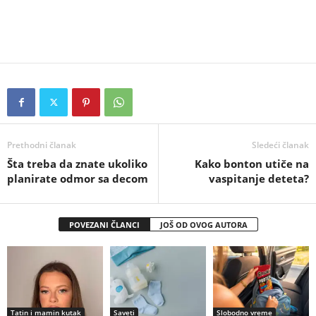
Prethodni članak
Sledeći članak
Šta treba da znate ukoliko
Kako bonton utiče na
planirate odmor sa decom
vaspitanje deteta?
POVEZANI ČLANCI
JOŠ OD OVOG AUTORA
Tatin i mamin kutak
Saveti
Slobodno vreme