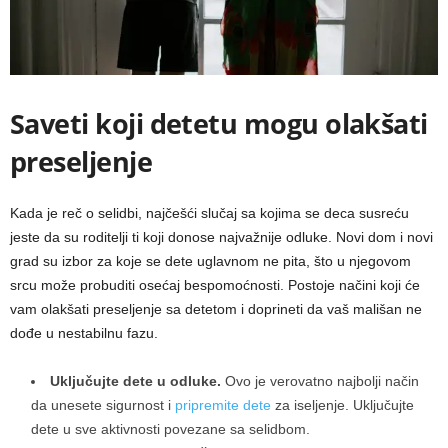
Saveti koji detetu mogu olakšati
preseljenje
Kada je reč o selidbi, najčešći slučaj sa kojima se deca susreću
jeste da su roditelji ti koji donose najvažnije odluke. Novi dom i novi
grad su izbor za koje se dete uglavnom ne pita, što u njegovom
srcu može probuditi osećaj bespomoćnosti. Postoje načini koji će
vam olakšati preseljenje sa detetom i doprineti da vaš mališan ne
dođe u nestabilnu fazu.
Uključujte dete u odluke.
Ovo je verovatno najbolji način
da unesete sigurnost i
pripremite dete
za iseljenje. Uključujte
dete u sve aktivnosti povezane sa selidbom.