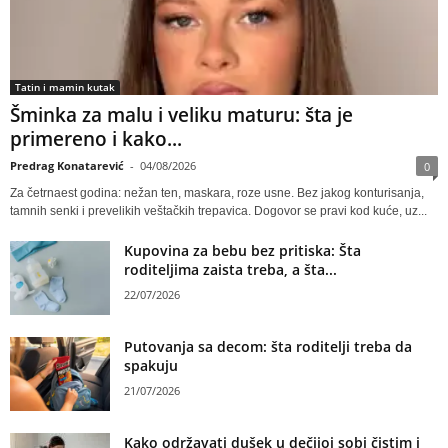
Tatin i mamin kutak
Šminka za malu i veliku maturu: šta je
primereno i kako...
Predrag Konatarević
-
04/08/2026
0
Za četrnaest godina: nežan ten, maskara, roze usne. Bez jakog konturisanja,
tamnih senki i prevelikih veštačkih trepavica. Dogovor se pravi kod kuće, uz...
Kupovina za bebu bez pritiska: Šta
roditeljima zaista treba, a šta...
22/07/2026
Putovanja sa decom: šta roditelji treba da
spakuju
21/07/2026
Kako održavati dušek u dečijoj sobi čistim i