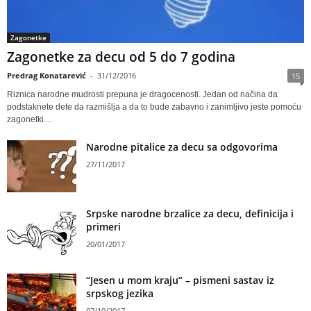
Zagonetke
Zagonetke za decu od 5 do 7 godina
Predrag Konatarević
-
31/12/2016
15
Riznica narodne mudrosti prepuna je dragocenosti. Jedan od načina da
podstaknete dete da razmišlja a da to bude zabavno i zanimljivo jeste pomoću
zagonetki....
Narodne pitalice za decu sa odgovorima
27/11/2017
Srpske narodne brzalice za decu, definicija i
primeri
20/01/2017
“Jesen u mom kraju” – pismeni sastav iz
srpskog jezika
07/10/2017