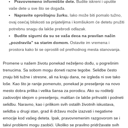
Pravovremeno informišite dete.
Budite iskreni i uputite
vaše dete u sve što se događa.
Napravite oproštajnu žurku.
Iako može biti pomalo tužno,
ovaj osećaj bliskosti sa prijateljima i komšiukom će detetu pružiti
potrebnu snagu da lakše prebrodi odlazak.
Budite sigurni da su se vaša deca na pravilan način
„pozdravila” sa starim domom.
Ostavite im vremena i
prostora kako bi se oprostili od prethodnog mesta stanovanja.
Promene u našem životu ponekad neželjeno dođu, u pogrešnim
trenucima. Sa sobom mogu doneti razne tegobe. Selidbe često
znaju biti tužne i stresne, ali na kraju dana, ne izgleda ni sve tako
loše. Kao što je ranije pomenuto, ponekad je preseljenje na novo
mesto dobra prilika i velika šansa za porodicu. Ako su roditelji
zadovoljni idejom o preseljenju, mališan će lakše prihvatiti i podneti
selidbu. Naravno, kao i prilikom svih ostalih životnih iskustava,
selidba u drugi stan, grad ili državu može izazvati i negativne
emocije kod vašeg deteta. Ipak, pravovremenim razgovorom se i
takvi problemi mogu zaobići. Ukoliko se pravilno pridržavate svih