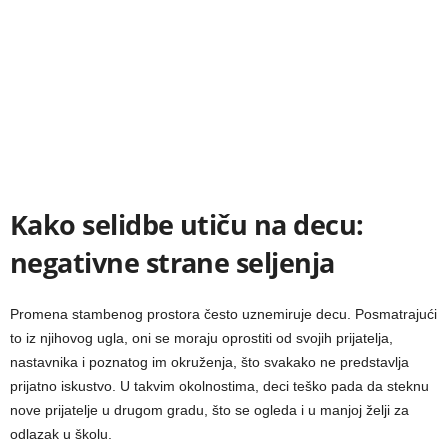
Kako selidbe utiču na decu:
negativne strane seljenja
Promena stambenog prostora često uznemiruje decu. Posmatrajući
to iz njihovog ugla, oni se moraju oprostiti od svojih prijatelja,
nastavnika i poznatog im okruženja, što svakako ne predstavlja
prijatno iskustvo. U takvim okolnostima, deci teško pada da steknu
nove prijatelje u drugom gradu, što se ogleda i u manjoj želji za
odlazak u školu.