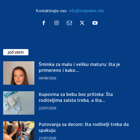
Kontaktirajte nas:
info@mojedete.info
JOŠ VESTI
Šminka za malu i veliku maturu: šta je
primereno i kako...
04/08/2026
Kupovina za bebu bez pritiska: Šta
roditeljima zaista treba, a šta...
22/07/2026
Putovanja sa decom: šta roditelji treba da
spakuju
21/07/2026