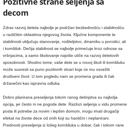
Pozitivne strane seljenja sa
decom
Zdrav razvoj deteta najbolje je podržan bezbednošću i stabilnošću
u različitim oblastima njegovog života. Ključne komponente te
stabilnosti uključuju stanovanje, roditeljstvo, dinamiku u porodici, ali
i komšiluk. Dečija stabilnost se najbolje primećuje kroz odnose sa
vršnjacima, a samo školovanje najviše utiče na razvoj detetovih
sposobnosti. Shodno tome, vaše dete se u novoj školi ili komšiluku
može susresti sa puno pozitivnih stvari koje će mu osvežiti
društveni život. U tom pogledu nam se promena grada ili čak
državečini kao ispravna odluka.
Dobro planirana preseljenja tokom ranog detinjstva su najbolja
opcija, jer često ni ne pogode dete. Razlozi seljenja u vidu promene
posla ili potrebe za novim i lepšim domom, mogu imati drugačiji
efekat na živote dece od onih koji su haotični i neplanirani.
Prednosti preseljenja iz lošeg komšiluka u dobar, čak i tokom rane