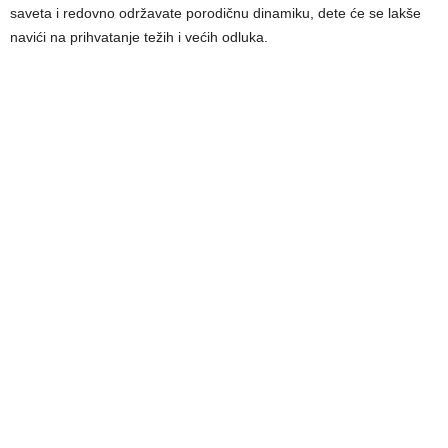
saveta i redovno održavate porodičnu dinamiku, dete će se lakše
navići na prihvatanje težih i većih odluka.