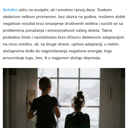
Selidbe
utiču na socijalni, ali i emotivni razvoj dece. Svakom
sledećom velikom promenom, bez obzira na godine, možemo dobiti
negativan rezultat kroz smanjenje društvenih veština i suočiti se sa
problemima ponašanja i emocionalnosti našeg deteta. Takve
posledice često i neočekivano brzo iščeznu detetovom adaptacijom
na novu sredinu, ali, sa druge strane, uprkos adaptaciji, u nekim
slučajevima dođe do nagomilavanja negativne energije, koja
prouzrokuje tugu, bes, ili u najgorem slučaju depresiju.