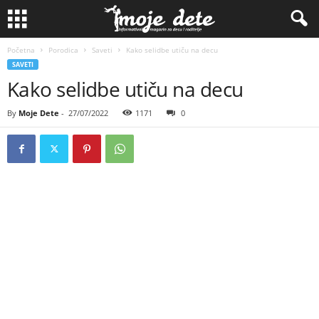
Početna
Porodica
Saveti
Kako selidbe utiču na decu
SAVETI
Kako selidbe utiču na decu
By
Moje Dete
-
27/07/2022
1171
0