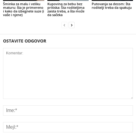
Šminka za malu i veliku
Kupovina za bebu bez
Putovanja sa decom: šta
maturu: šta je primereno
pritiska: Šta roditeljima
roditelji treba da spakuju
i kako da izbegnete suze (i
zaista treba, a šta može
vaše i njene)
da sačeka
OSTAVITE ODGOVOR