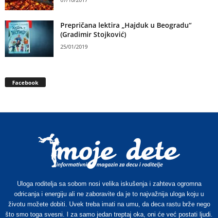
Prepričana lektira „Hajduk u Beogradu“
(Gradimir Stojković)
25/01/2019
Facebook
Uloga roditelja sa sobom nosi velika iskušenja i zahteva ogromna
odricanja i energiju ali ne zaboravite da je to najvažnija uloga koju u
životu možete dobiti. Uvek treba imati na umu, da deca rastu brže nego
što smo toga svesni. I za samo jedan treptaj oka, oni će već postati ljudi.