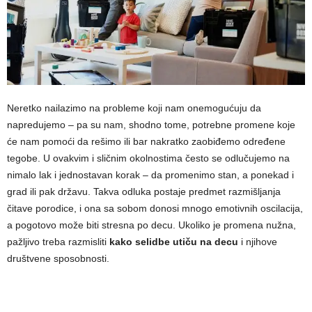
Neretko nailazimo na probleme koji nam onemogućuju da
napredujemo – pa su nam, shodno tome, potrebne promene koje
će nam pomoći da rešimo ili bar nakratko zaobiđemo određene
tegobe. U ovakvim i sličnim okolnostima često se odlučujemo na
nimalo lak i jednostavan korak
–
da promenimo stan, a ponekad i
grad ili pak državu. Takva odluka postaje predmet razmišljanja
čitave porodice, i ona sa sobom donosi mnogo emotivnih oscilacija,
a pogotovo može biti stresna po decu. Ukoliko je promena nužna,
pažljivo treba razmisliti
kako selidbe utiču na decu
i njihove
društvene sposobnosti.