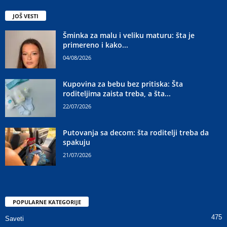
JOŠ VESTI
Šminka za malu i veliku maturu: šta je
primereno i kako...
04/08/2026
Kupovina za bebu bez pritiska: Šta
roditeljima zaista treba, a šta...
22/07/2026
Putovanja sa decom: šta roditelji treba da
spakuju
21/07/2026
POPULARNE KATEGORIJE
475
Saveti