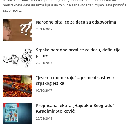
Riznica narodne mudrosti prepuna je dragocenosti. Jedan od načina da
podstaknete dete da razmišlja a da to bude zabavno i zanimljivo jeste pomoću
zagonetki....
Narodne pitalice za decu sa odgovorima
27/11/2017
Srpske narodne brzalice za decu, definicija i
primeri
20/01/2017
“Jesen u mom kraju” – pismeni sastav iz
srpskog jezika
07/10/2017
Prepričana lektira „Hajduk u Beogradu“
(Gradimir Stojković)
25/01/2019