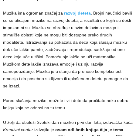
Muzika ima ogroman značaj za
razvoj deteta
. Brojni naučnici bavili
su se uticajem muzike na razvoj deteta, a rezultati do kojih su došli
impozantni su. Muzika se obrađuje u svim delovima mozga i
stimuliše oblasti koje ne mogu biti dostupne preko drugih
modaliteta. Istraživanja su pokazala da deca koja slušaju muziku
dok uče lakše pamte, zadržavaju i reprodukuju sadržaje od one
dece koja uče u tišini. Pomoću nje lakše se uči matematika.
Muzikom dete lakše izražava emocije i uz nju razvija
samopouzdanje. Muzika je u stanju da prenese kompleksnost
emocija i da posebno stidljivom ili uplašenom detetu pomogne da
se izrazi.
Pored slušanja muzike, možete i vi i dete da pročitate neku dobru
knjigu koja se odnosi na tu temu.
U želji da obeleži Svetski dan muzike i prvi dan leta, izdavačka kuća
Kreativni centar
izdvojila je
osam odličnih knjiga čija je tema