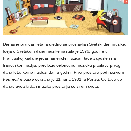
Danas je prvi dan leta, a ujedno se proslavlja i Svetski dan muzike.
Ideja o Svetskom danu muzike nastala je 1976. godine u
Francuskoj kada je jedan američki muzičar, tada zaposlen na
francuskom radiju, predložio celonoćnu muzičku proslavu prvog
dana leta, koji je najduži dan u godini. Prva proslava pod nazivom
Festival muzike
održana je 21. juna 1982. u Parizu. Od tada do
danas Svetski dan muzike proslavlja se širom sveta.