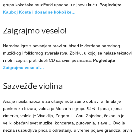
grupa kokošaka muzičarki upadne u njihovu kuću.
Pogledajte
Kauboj Kosta i dosadne kokoške…
Zaigrajmo veselo!
Narodne igre s pevanjem pravi su biseri iz đerdana narodnog
muzičkog i folklornog stvaralaštva. Zbirku, u kojoj se nalaze tekstovi
i notni zapisi, prati dupli CD sa svim pesmama.
Pogledajte
Zaigrajmo veselo!…
Sazvežđe violina
Ana je nosila naočare za čitanje nota samo dok svira. Imala je
pankersku frizuru, volela je Mocarta i grupu
Kleš
. Tijana, njena
cimerka, volela je Vivaldija, Zagora i – Anu. Zajedno, čekao ih je
veliki obećani svet muzike, koncerata, putovanja, slave… Ovo je
nežna i uzbudljiva priča o odrastanju u vreme pojave grandža, prvih