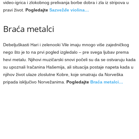
video-igrica i zlokobnog prelivanja borbe dobra i zla iz stripova u
pravi život.
Pogledajte
Sazvežđe violina…
Braća metalci
Debeljuškasti Hari i zelenooki Vile imaju mnogo više zajedničkog
nego što je to na prvi pogled izgledalo – pre svega ljubav prema
hevi metalu. Njihovi muzičarski snovi počeli su da se ostvaruju kada
su upoznali Iračanina Hašemija, ali situacija postaje napeta kada u
njihov život ulaze zloslutne Kobre, koje smatraju da Norveška
pripada isključivo Norvežanima.
Pogledajte
Braća metalci…