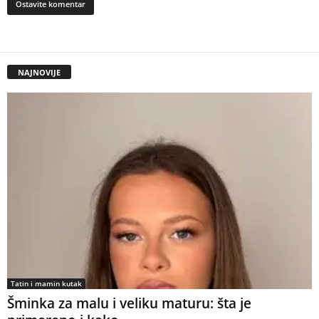
NAJNOVIJE
Tatin i mamin kutak
Šminka za malu i veliku maturu: šta je