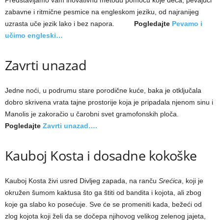
Predstavljamo vam inovativnu metodu pomoću koje deca, pevajući
zabavne i ritmične pesmice na engleskom jeziku, od najranijeg
uzrasta uče jezik lako i bez napora.
Pogledajte
Pevamo i
učimo engleski…
Zavrti unazad
Jedne noći, u podrumu stare porodične kuće, baka je otključala
dobro skrivena vrata tajne prostorije koja je pripadala njenom sinu i
Manolis je zakoračio u čarobni svet gramofonskih ploča.
Pogledajte
Zavrti unazad….
Kauboj Kosta i dosadne kokoške
Kauboj Kosta živi usred Divljeg zapada, na ranču
Srećica
, koji je
okružen šumom kaktusa što ga štiti od bandita i kojota, ali zbog
koje ga slabo ko posećuje. Sve će se promeniti kada, bežeći od
zlog kojota koji želi da se dočepa njihovog velikog zelenog jajeta,