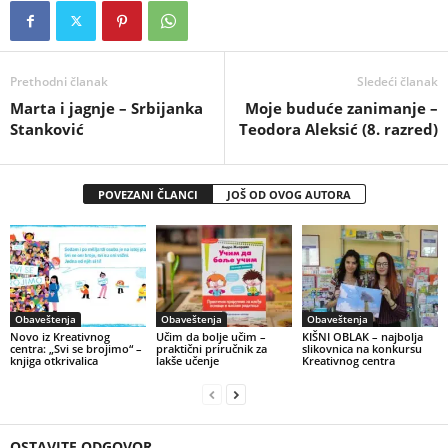
Prethodni članak
Sledeći članak
Marta i jagnje – Srbijanka
Moje buduće zanimanјe –
Stanković
Teodora Aleksić (8. razred)
POVEZANI ČLANCI
JOŠ OD OVOG AUTORA
Obaveštenja
Obaveštenja
Obaveštenja
Novo iz Kreativnog
Učim da bolje učim –
KIŠNI OBLAK – najbolja
centra: „Svi se brojimo“ –
praktični priručnik za
slikovnica na konkursu
knjiga otkrivalica
lakše učenje
Kreativnog centra
OSTAVITE ODGOVOR