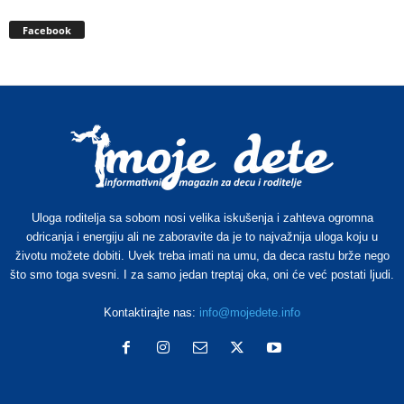
Facebook
Uloga roditelja sa sobom nosi velika iskušenja i zahteva ogromna
odricanja i energiju ali ne zaboravite da je to najvažnija uloga koju u
životu možete dobiti. Uvek treba imati na umu, da deca rastu brže nego
što smo toga svesni. I za samo jedan treptaj oka, oni će već postati ljudi.
Kontaktirajte nas:
info@mojedete.info