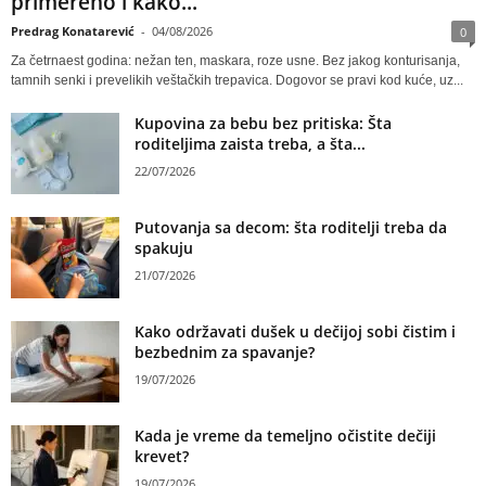
primereno i kako...
Predrag Konatarević
-
04/08/2026
0
Za četrnaest godina: nežan ten, maskara, roze usne. Bez jakog konturisanja,
tamnih senki i prevelikih veštačkih trepavica. Dogovor se pravi kod kuće, uz...
Kupovina za bebu bez pritiska: Šta
roditeljima zaista treba, a šta...
22/07/2026
Putovanja sa decom: šta roditelji treba da
spakuju
21/07/2026
Kako održavati dušek u dečijoj sobi čistim i
bezbednim za spavanje?
19/07/2026
Kada je vreme da temeljno očistite dečiji
krevet?
19/07/2026