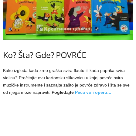
Ko? Šta? Gde? POVRĆE
Kako izgleda kada zrno graška svira flautu ili kada paprika svira
violinu? Pročitajte ovu kartonsku slikovnicu u kojoj povrće svira
muzičke instrumente i saznajte zašto je povrće zdravo i šta se sve
od njega može napraviti.
Pogledajte
Peca voli operu…