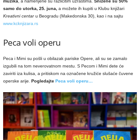
muzika
, a namenjene su različitim uzrastima.
Snižene su 50%
samo do utorka, 25. juna,
a možete ih kupiti u Klubu knjižari
Kreativni centar
u Beogradu (Makedonska 30), kao i na sajtu
www.kcknjizara.rs
Peca voli operu
Peca i Mimi su pošli u obilazak pariske Opere, ali su se zamalo
izgubili na tom neverovatnom mestu. S Pecom i Mimi dete će
zaviriti iza kulisa, a pritiskom na označene kružiće slušaće čuvene
operske arije.
Pogledajte
Peca voli operu…