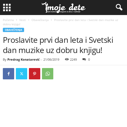
Početna
Vesti
Obaveštenja
Proslavite prvi dan leta i Svetski dan muzike uz
dobru knjigu!
OBAVEŠTENJA
Proslavite prvi dan leta i Svetski
dan muzike uz dobru knjigu!
By
Predrag Konatarević
-
21/06/2019
2249
0