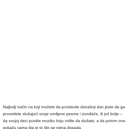
Najbolji način na koji možete da proslavite današnji dan jeste da ga
provedete slušajući svoje omiljene pesme i izvođače, ili još bolje –
da svojoj deci pustite muziku koju volite da slušate, a da potom ona
pokažu vama šta je to što se njima dopada.