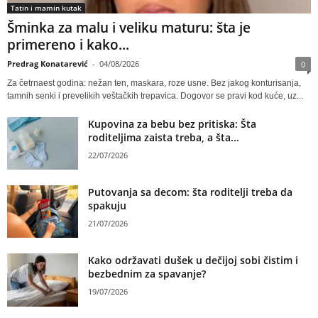
Tatin i mamin kutak
Šminka za malu i veliku maturu: šta je
primereno i kako...
Predrag Konatarević
-
04/08/2026
0
Za četrnaest godina: nežan ten, maskara, roze usne. Bez jakog konturisanja,
tamnih senki i prevelikih veštačkih trepavica. Dogovor se pravi kod kuće, uz...
Kupovina za bebu bez pritiska: Šta
roditeljima zaista treba, a šta...
22/07/2026
Putovanja sa decom: šta roditelji treba da
spakuju
21/07/2026
Kako održavati dušek u dečijoj sobi čistim i
bezbednim za spavanje?
19/07/2026