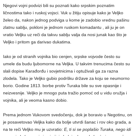
Njegovi vojni podvizi bili su poznati kako srpskim poznatim
ličnostima tako i ruskoj vojsci. Vuk u žitiju opisuje kako je Veljko
želeo da, nakon jednog podviga u kome je zadobio vrednu pašinu
zlatnu sablju, pokloni je jednom ruskom komadantu , ali ju je on
vratio Veljku uz reči da takvu sablju valja da nosi junak kao što je
Veljko i pritom ga darivao dukatima.
Iako je od stranih vojnika bio cenjen, srpske vojvode često su
umele da budu ljubomorne na Veljka. U takvim trenucima često su
slali dopise Karađorđu i sovjetnicima i optuživali ga za razna
zlodela. Tako je Veljko gubio podršku države za koju se neumorno
borio. Godine 1813. borbe protiv Turaka bile su sve opasnije i
neizvesnije. Veljko je mnogo puta tražio pomoć od u vidu oružja i
vojnika, ali je veoma kasno dobio.
Prema jednom Vukovom svedočenju, dok je boravio u Negotinu, on
je posavetovao Veljka kako da bolje utvrdi šanac i rov oko grada, a
na te reči Veljko mu je uzvratio:
E, ti si se poplašio Turaka, nego idi