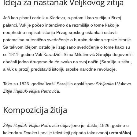
Ideja za nastanak Veljkovog žitija
Još kao pisar i carinik u Kladovu, a potom i kao sudija u Brzoj
palanci, Vuk je počeo intenzivno da razmišlja o tome kako je
neophodno napisati istoriju Prvog srpskog ustanka i ostaviti
potomcima autentično svedočenje o burnim danima srpske istorije.
Sa takvom idejom ostalo je i zapisano svedočenje o tome kako su
se 1811. godine Vuk Karadžić i Sima Milutinović Sarajlija dogovorili i
obećali jedno drugome da će svako na svoj način (Sarajlija u stihu,
a Vuk u prozi) predstaviti istoriju srpske narodne revolucije.
Tako su 1826. godine izašli Sarajlijin epski spev
Srbijanka
i Vukovo
Žitije Hajduk-Veljka Petrovića
.
Kompozicija žitija
Žitije Hajduk-Veljka Petrovića
objavljeno je, dakle, 1826. godine u
kalendaru
Danica
i prvi je tekst koji pripada takozvanoj
ustaničkoj