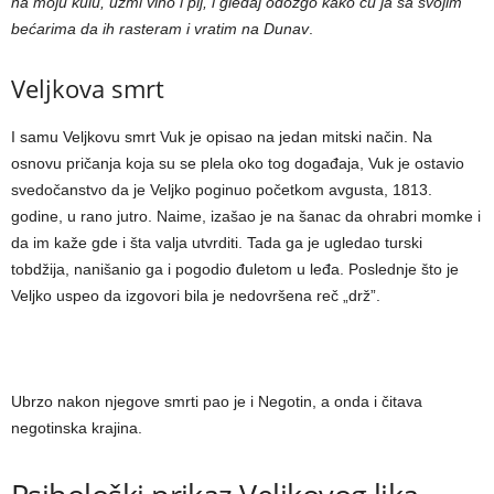
na moju kulu, uzmi vino i pij, i gledaj odozgo kako ću ja sa svojim
bećarima da ih rasteram i vratim na Dunav
.
Veljkova smrt
I samu Veljkovu smrt Vuk je opisao na jedan mitski način. Na
osnovu pričanja koja su se plela oko tog događaja, Vuk je ostavio
svedočanstvo da je Veljko poginuo početkom avgusta, 1813.
godine, u rano jutro. Naime, izašao je na šanac da ohrabri momke i
da im kaže gde i šta valja utvrditi. Tada ga je ugledao turski
tobdžija, nanišanio ga i pogodio đuletom u leđa. Poslednje što je
Veljko uspeo da izgovori bila je nedovršena reč „drž”.
Ubrzo nakon njegove smrti pao je i Negotin, a onda i čitava
negotinska krajina.