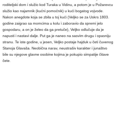
roditeljski dom i služio kod Turaka u Vidinu, a potom je u Požarevcu
služio kao najamnik (kućni pomoćnik) u kući bogatog vojvode.
Nakon anegdote koja se zbila u toj kući (Veljko se za Uskrs 1803.
godine zaigrao sa momcima u kolu i zaboravio da spremi jelo
gospodaru, a on je želeo da ga pretuče), Veljko odlučuje da je
napusti i nastavi dalje. Put ga je naneo na sasvim drugu i opasniju
stranu. Te iste godine, u jesen, Veljko postaje hajduk u četi čuvenog
Stanoja Glavaša. Neobična narav, neustrašiv karakter i junaštvo
bile su njegove glavne osobine kojima je pokupio simpatije čitave
čete.