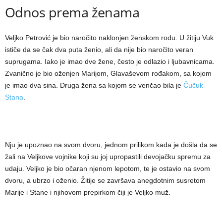
Odnos prema ženama
Veljko Petrović je bio naročito naklonjen ženskom rodu. U žitiju Vuk
ističe da se čak dva puta ženio, ali da nije bio naročito veran
suprugama. Iako je imao dve žene, često je odlazio i ljubavnicama.
Zvanično je bio oženjen Marijom, Glavaševom rođakom, sa kojom
je imao dva sina. Druga žena sa kojom se venčao bila je
Čučuk-
Stana
.
Nju je upoznao na svom dvoru, jednom prilikom kada je došla da se
žali na Veljkove vojnike koji su joj upropastili devojačku spremu za
udaju. Veljko je bio očaran njenom lepotom, te je ostavio na svom
dvoru, a ubrzo i oženio. Žitije se završava anegdotnim susretom
Marije i Stane i njihovom prepirkom čiji je Veljko muž.