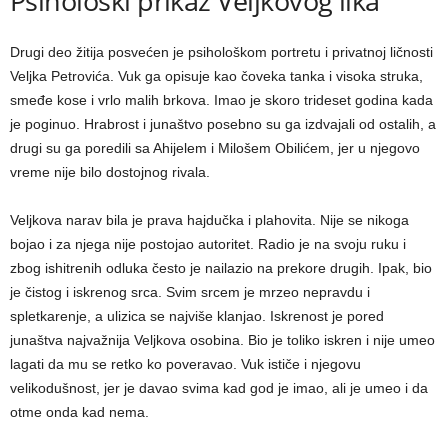
Psihološki prikaz Veljkovog lika
Drugi deo žitija posvećen je psihološkom portretu i privatnoj ličnosti
Veljka Petrovića. Vuk ga opisuje kao čoveka tanka i visoka struka,
smeđe kose i vrlo malih brkova. Imao je skoro trideset godina kada
je poginuo. Hrabrost i junaštvo posebno su ga izdvajali od ostalih, a
drugi su ga poredili sa Ahijelem i Milošem Obilićem, jer u njegovo
vreme nije bilo dostojnog rivala.
Veljkova narav bila je prava hajdučka i plahovita. Nije se nikoga
bojao i za njega nije postojao autoritet. Radio je na svoju ruku i
zbog ishitrenih odluka često je nailazio na prekore drugih. Ipak, bio
je čistog i iskrenog srca. Svim srcem je mrzeo nepravdu i
spletkarenje, a ulizica se najviše klanjao. Iskrenost je pored
junaštva najvažnija Veljkova osobina. Bio je toliko iskren i nije umeo
lagati da mu se retko ko poveravao. Vuk ističe i njegovu
velikodušnost, jer je davao svima kad god je imao, ali je umeo i da
otme onda kad nema.