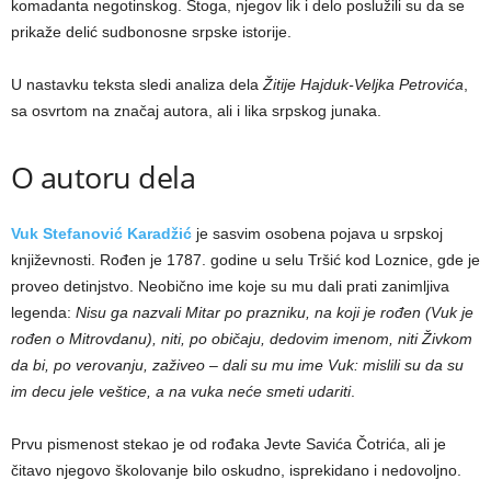
komadanta negotinskog. Stoga, njegov lik i delo poslužili su da se
prikaže delić sudbonosne srpske istorije.
U nastavku teksta sledi analiza dela
Žitije Hajduk-Veljka Petrovića
,
sa osvrtom na značaj autora, ali i lika srpskog junaka.
O autoru dela
Vuk Stefanović Karadžić
je sasvim osobena pojava u srpskoj
književnosti. Rođen je 1787. godine u selu Tršić kod Loznice, gde je
proveo detinjstvo. Neobično ime koje su mu dali prati zanimljiva
legenda:
Nisu ga nazvali Mitar po prazniku, na koji je rođen (Vuk je
rođen o Mitrovdanu), niti, po običaju, dedovim imenom, niti Živkom
da bi, po verovanju, zaživeo – dali su mu ime Vuk: mislili su da su
im decu jele veštice, a na vuka neće smeti udariti
.
Prvu pismenost stekao je od rođaka Jevte Savića Čotrića, ali je
čitavo njegovo školovanje bilo oskudno, isprekidano i nedovoljno.