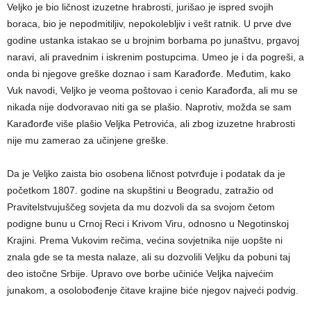
Veljko je bio ličnost izuzetne hrabrosti, jurišao je ispred svojih
boraca, bio je nepodmitiljiv, nepokolebljiv i vešt ratnik. U prve dve
godine ustanka istakao se u brojnim borbama po junaštvu, prgavoj
naravi, ali pravednim i iskrenim postupcima. Umeo je i da pogreši, a
onda bi njegove greške doznao i sam Karađorđe. Međutim, kako
Vuk navodi, Veljko je veoma poštovao i cenio Karađorđa, ali mu se
nikada nije dodvoravao niti ga se plašio. Naprotiv, možda se sam
Karađorđe više plašio Veljka Petrovića, ali zbog izuzetne hrabrosti
nije mu zamerao za učinjene greške.
Da je Veljko zaista bio osobena ličnost potvrđuje i podatak da je
početkom 1807. godine na skupštini u Beogradu, zatražio od
Pravitelstvujuščeg sovjeta da mu dozvoli da sa svojom četom
podigne bunu u Crnoj Reci i Krivom Viru, odnosno u Negotinskoj
Krajini. Prema Vukovim rečima, većina sovjetnika nije uopšte ni
znala gde se ta mesta nalaze, ali su dozvolili Veljku da pobuni taj
deo istočne Srbije. Upravo ove borbe učiniće Veljka najvećim
junakom, a osolobođenje čitave krajine biće njegov najveći podvig.