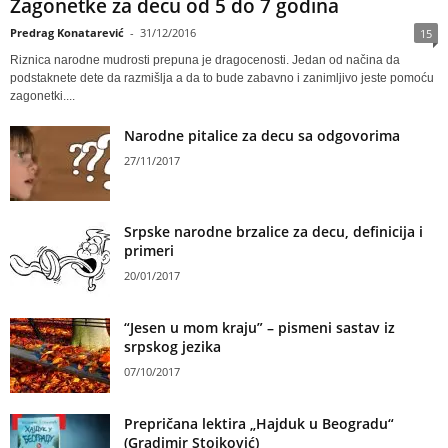
Zagonetke za decu od 5 do 7 godina
Predrag Konatarević
-
31/12/2016
15
Riznica narodne mudrosti prepuna je dragocenosti. Jedan od načina da
podstaknete dete da razmišlja a da to bude zabavno i zanimljivo jeste pomoću
zagonetki....
Narodne pitalice za decu sa odgovorima
27/11/2017
Srpske narodne brzalice za decu, definicija i
primeri
20/01/2017
“Jesen u mom kraju” – pismeni sastav iz
srpskog jezika
07/10/2017
Prepričana lektira „Hajduk u Beogradu“
(Gradimir Stojković)