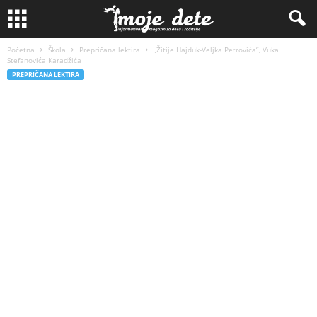
Početna
Škola
Prepričana lektira
„Žitije Hajduk-Veljka Petrovića”, Vuka
Stefanovića Karadžića
PREPRIČANA LEKTIRA