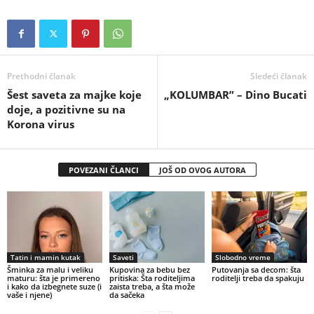
Prethodni članak
Sledeći članak
Šest saveta za majke koje
„KOLUMBAR” – Dino Bucati
doje, a pozitivne su na
Korona virus
POVEZANI ČLANCI
JOŠ OD OVOG AUTORA
Tatin i mamin kutak
Saveti
Slobodno vreme
Šminka za malu i veliku
Kupovina za bebu bez
Putovanja sa decom: šta
maturu: šta je primereno
pritiska: Šta roditeljima
roditelji treba da spakuju
i kako da izbegnete suze (i
zaista treba, a šta može
vaše i njene)
da sačeka