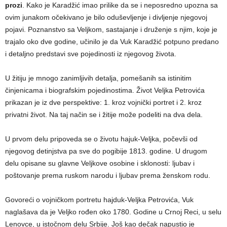
prozi
. Kako je Karadžić imao prilike da se i neposredno upozna sa
ovim junakom očekivano je bilo oduševljenje i divljenje njegovoj
pojavi. Poznanstvo sa Veljkom, sastajanje i druženje s njim, koje je
trajalo oko dve godine, učinilo je da Vuk Karadžić potpuno predano
i detaljno predstavi sve pojedinosti iz njegovog života.
U žitiju je mnogo zanimljivih detalja, pomešanih sa istinitim
činjenicama i biografskim pojedinostima. Život Veljka Petrovića
prikazan je iz dve perspektive: 1. kroz vojnički portret i 2. kroz
privatni život. Na taj način se i žitije može podeliti na dva dela.
U prvom delu pripoveda se o životu hajuk-Veljka, počevši od
njegovog detinjstva pa sve do pogibije 1813. godine. U drugom
delu opisane su glavne Veljkove osobine i sklonosti: ljubav i
poštovanje prema ruskom narodu i ljubav prema ženskom rodu.
Govoreći o vojničkom portretu hajduk-Veljka Petrovića, Vuk
naglašava da je Veljko rođen oko 1780. Godine u Crnoj Reci, u selu
Lenovce, u istočnom delu Srbije. Još kao dečak napustio je