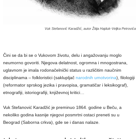
Vuk Stefanović Karadžić, autor Žitija Hajduk-Veljka Petrovića
Čini se da bi se o Vukovom životu, delu i angažovanju moglo
neumorno govoriti. Njegova delatnost, ogromna i mnogostrana,
uglavnom je imala rodonačelnički status u različitim naučnim
disciplinama – folkloristici (saklupljač
narodnih umotvorina
), filologiji
(reformator sprskog jezika i pravopisa, gramatičar i leksikograf),
etnografiji, istoriografiji, književnoj kritici…
Vuk Stefanović Karadžić je preminuo 1864. godine u Beču, a
nekoliko godina kasnije njegovi posmrtni ostaci preneti su u
Beograd (Saborna crkva), gde se i danas nalaze.